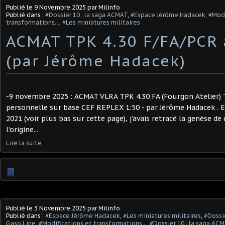
Publié le
9 Novembre 2025
par Milinfo
Publié dans :
#Dossier 10 : la saga ACMAT
,
#Espace Jérôme Hadacek
,
#Modi
transformations...
,
#Les miniatures militaires
ACMAT TPK 4.30 F/FA/PCR 
(par Jérôme Hadacek)
-9 novembre 2025 : ACMAT VLRA TPK 4.30 FA (Fourgon Atelier)
personnelle sur base CEF REPLEX 1:50 - par Jérôme Hadacek . En 
2021 (voir plus bas sur cette page), j’avais retracé la genèse de c
l’origine...
Lire la suite
…
Publié le
3 Novembre 2025
par Milinfo
Publié dans :
#Espace Jérôme Hadacek
,
#Les miniatures militaires
,
#Dossie
Gaso.Line
,
#Modifications et transformations...
,
#Dossier 10 : la saga AC