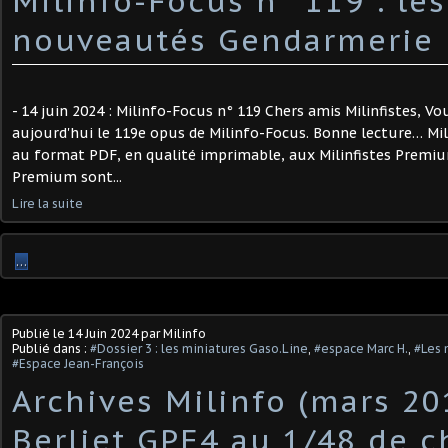
Milinfo-Focus n° 119 : les
nouveautés Gendarmerie
- 14 juin 2024 : Milinfo-Focus n° 119 Chers amis Milinfistes, V
aujourd'hui le 119e opus de Milinfo-Focus. Bonne lecture… Mi
au format PDF, en qualité imprimable, aux Milinfistes Premium
Premium sont...
Lire la suite
…
Publié le
14 Juin 2024
par Milinfo
Publié dans :
#Dossier 3 : les miniatures Gaso.Line
,
#espace Marc H.
,
#Les 
#Espace Jean-François
Archives Milinfo (mars 201
Berliet GPE4 au 1/48 de c