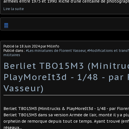
armées entre 1975 et 1990. Riche d'une centaine de photographie
Lire la suite
…
Publié le
18 Juin 2024
par Milinfo
Publié dans :
#Les miniatures de Florent Vasseur
,
#Modifications et transf
militaires
Berliet TBO15M3 (Minitru
PlayMoreIt3d - 1/48 - par 
Vasseur) ​
Berliet TBO15M3 (Minitrucks & PlayMoreIt3d - 1/48 - par Floren
Berliet TBO15M3 dans sa version Armée de l’air, monté il y a p
orphelin de remorque depuis tout ce temps. Ayant trouvé (enfi
réseaux...