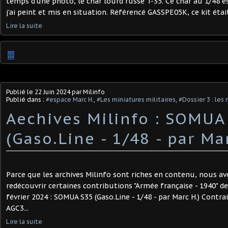
temps d'une photo, le char lourd russe T-35. Ce char au 1/48 e
j'ai peint et mis en situation. Référencé GASSPE05K, ce kit était
Lire la suite
…
Publié le
22 Juin 2024
par Milinfo
Publié dans :
#espace Marc H.
,
#Les miniatures militaires
,
#Dossier 3 : les
Aechives Milinfo : SOMUA
(Gaso.Line - 1/48 - par Ma
Parce que les archives Milinfo sont riches en contenu, nous av
redécouvrir certaines contributions "Armée française - 1940" de
février 2024 : SOMUA S35 (Gaso.Line - 1/48 - par Marc H.) Cont
AGC3...
Lire la suite