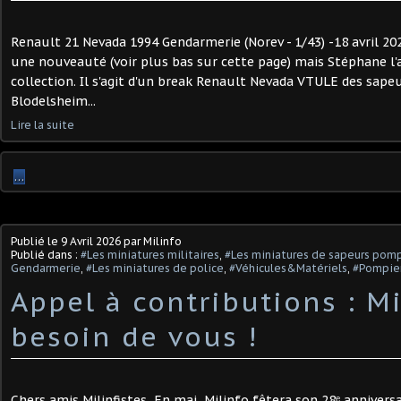
Renault 21 Nevada 1994 Gendarmerie (Norev - 1/43) -18 avril 20
une nouveauté (voir plus bas sur cette page) mais Stéphane l
collection. Il s'agit d'un break Renault Nevada VTULE des sap
Blodelsheim...
Lire la suite
…
Publié le
9 Avril 2026
par Milinfo
Publié dans :
#Les miniatures militaires
,
#Les miniatures de sapeurs pomp
Gendarmerie
,
#Les miniatures de police
,
#Véhicules&Matériels
,
#Pompier
Appel à contributions : Mi
besoin de vous !
Chers amis Milinfistes, En mai, Milinfo fêtera son 28ᵉ anniver