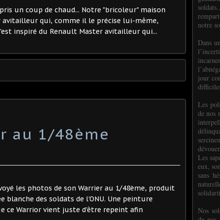
soldats.
a pris un coup de chaud... Notre "bricoleur" maison
rempart
 avitailleur qui, comme il le précise lui-même,
notre so
s'est inspiré du Renault Master avitailleur qui...
Dans un
l’incer
incar
l’abnéga
jour co
difficil
Les poli
de nos 
interpe
or au 1/48ème
délinq
sereine
dévoue
Les sap
eux, so
sans hé
naturell
envoyé les photos de son Warrier au 1/48ème, produit
solidari
rée blanche des soldats de l'ONU. Une peinture
 ce Warrior vient juste d'être repeint afin
Nos sol
de nos f