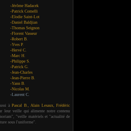
-Jérôme Hadacek
-Patrick Comelli
-Elodie Saint-Lot
-Daniel Baldjian
-Thomas Seignon
-Florent Vasseur
-Robert B.
-Yves P.
-Hervé C.
-Marc H.
-Philippe S.
-Patrick G.
-Jean-Charles
-Jean-Pierre B.
-Yann B.
-Nicolas M.
-Laurent C.
aussi à
Pascal B., Alain Lesaux, Frédéric
ur leur veille qui alimente notre contenu
oriam", "veille matériels et "actualité de
ature sous l'uniforme".