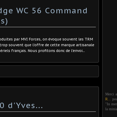
Dodge WC 56 Command
s)
roduites par MVI Forces, on évoque souvent les TRM
 trop souvent que l'offre de cette marque artisanale
riels français. Nous profitons donc de l'envoi...
Merci 
R...
po
 d'Yves...
"In mem
la mini