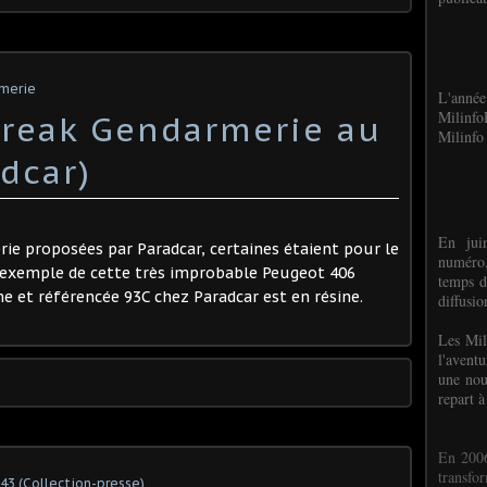
rmerie
L'anné
Milinf
break Gendarmerie au
Milinfo 
dcar)
En jui
ie proposées par Paradcar, certaines étaient pour le
numéro,
r exemple de cette très improbable Peugeot 406
temps d
e et référencée 93C chez Paradcar est en résine.
diffusi
Les Mil
l'avent
une nou
repart à
En 2006
transf
-43 (Collection-presse)