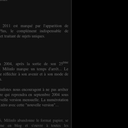
e 2011 est marqué par l'apparition de
oPlus, le complément indispensable de
et traitant de sujets uniques.
ème
n 2004, après la sortie de son 25
 Milinfo marque un temps d'arrêt... Le
e réfléchir à son avenir et à son mode de
on.
infistes nous encouragent à ne pas arrêter
ure qui reprendra en septembre 2004 sous
velle version mensuelle. La numérotation
 zéro avec cette "nouvelle version"...
, Milinfo abandonne le format papier, se
orme en blog et s'ouvre à toutes les