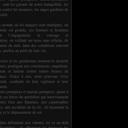
.. sont les garants de notre tranquillité, les
s contre les menaces, les anges gardiens de
ciété.
 monde où les dangers sont multiples, où
titude est grande, ces femmes et hommes
nent l’engagement, le courage et
tion, en veillant sur nous sans relâche, de
mme de nuit, dans des conditions souvent
es, parfois au péril de leur vie.
ciers et les gendarmes assurent la sécurité
rues, protègent nos concitoyens, enquêtent,
llent et luttent contre toutes formes de
uance. Grâce à eux, nous pouvons vivre
ment, confiants en leur vigilance et leur
ment.
eurs-pompiers et marins-pompiers, quant à
nt ces héros du quotidien qui interviennent
siter face aux flammes, aux catastrophes
es, aux accidents de la vie ; ils incarnent la
té et le dépassement de soi.
dats défendent nos valeurs, ici et au-delà
rontières ; ils affrontent les épreuves les