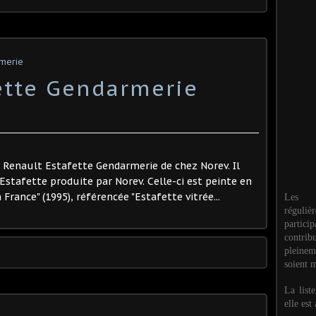
rmerie
ette Gendarmerie
e Renault Estafette Gendarmerie de chez Norev. Il
l'Estafette produite par Norev. Celle-ci est peinte en
France" (1995), référencée "Estafette vitrée...
Les M
réguli
partic
contri
pleinem
soient m
La list
elle est