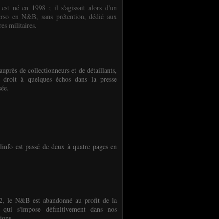
 est né en 1998 ; il s'agissait alors d'un
erso en N&B, sans prétention, dédié aux
es militaires.
auprès de collectionneurs et de détaillants,
 droit à quelques échos dans la presse
sée.
linfo est passé de deux à quatre pages en
, le N&B est abandonné au profit de la
r qui s'impose définitivement dans nos
ions.