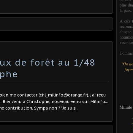
plus dur
la paix.
À eux t
reconn
chaque
hommes,
vocatio
Comme l
ux de forêt au 1/48
"On ne
façon
ophe
 bien me contacter (chl_milinfo@orange.fr). J'ai reçu
0 : Bienvenu à Christophe, nouveau venu sur Milinfo...
Milinfo 
e contribution. Sympa non ? "Je suis...