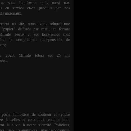
ures sous l'uniforme mais aussi aux
els en service et/ou produits par nos
els nationaux.
èlement au site, nous avons relancé une
 "papier" diffusée par mail, au format
ilinfo Focus et ses hors-séries sont
d'hui le complément indispensable de
.org.
 2023, Milinfo fêtera ses 25 ans
nce...
 porte l'ambition de soutenir et rendre
e à celles et ceux qui, chaque jour,
ent leur vie à notre sécurité. Policiers,
es, sapeurs-pompiers, marins-pompiers,