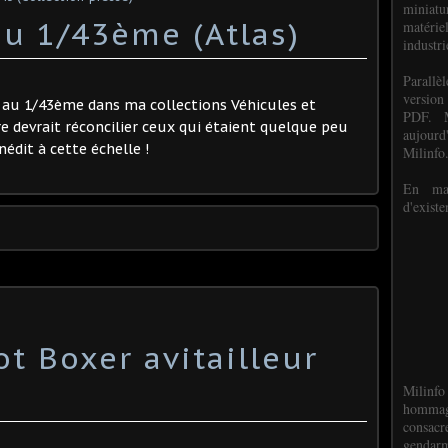
miniat
u 1/43ème (Atlas)
matéri
industri
P
arall
version
D au 1/43ème dans ma collections Véhicules et
PDF. M
e devrait réconcilier ceux qui étaient quelque peu
aujour
nédit à cette échelle !
Milinfo
En mai
d'existe
t Boxer avitailleur
Milinfo
hommag
consacr
gendarm