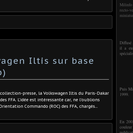
Milinfo
recto-v
miniatur
Diffusé 
il a eu
spéciali
agen Iltis sur base
b)
Puis Mi
 collection-presse, la Volkswagen Iltis du Paris-Dakar
1999.
des FFA. L'idée est intéressante car, ne l'oublions
Orientation Commando (ROC) des FFA, chargés...
En 2002
couleu
publicat