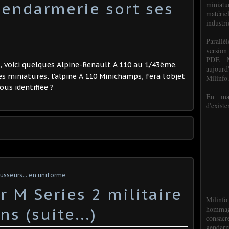
gendarmerie sort ses
miniat
matéri
industri
P
arall
version
PDF. M
 voici quelques Alpine-Renault A 110 au 1/43ème.
aujour
es miniatures, l'alpine A 110 Minichamps, fera l'objet
Milinfo
ous identifiée ?
En mai
d'existe
ousseurs... en uniforme
 M Series 2 militaire
Milinfo
hommag
s (suite...)
consacr
gendarm