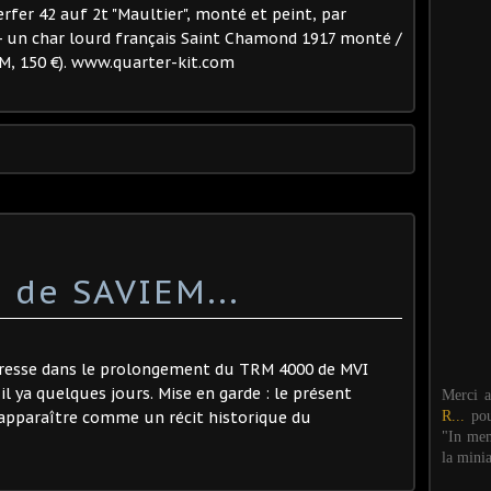
fer 42 auf 2t "Maultier", monté et peint, par
. - un char lourd français Saint Chamond 1917 monté /
0M, 150 €). www.quarter-kit.com
e de SAVIEM...
ntéresse dans le prolongement du TRM 4000 de MVI
l ya quelques jours. Mise en garde : le présent
Merci 
R...
po
d'apparaître comme un récit historique du
"In mem
la mini