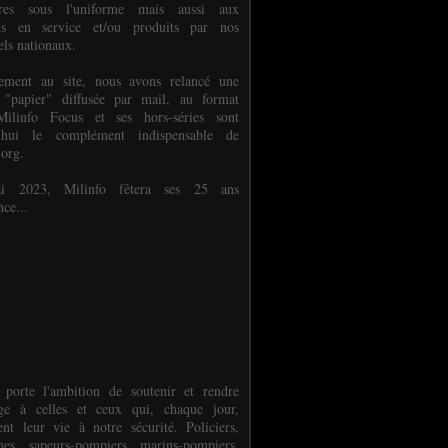
ures sous l'uniforme mais aussi aux
els en service et/ou produits par nos
els nationaux.
èlement au site, nous avons relancé une
 "papier" diffusée par mail, au format
ilinfo Focus et ses hors-séries sont
d'hui le complément indispensable de
.org.
 2023, Milinfo fêtera ses 25 ans
nce...
 porte l'ambition de soutenir et rendre
e à celles et ceux qui, chaque jour,
ent leur vie à notre sécurité. Policiers,
es, sapeurs-pompiers, marins-pompiers,