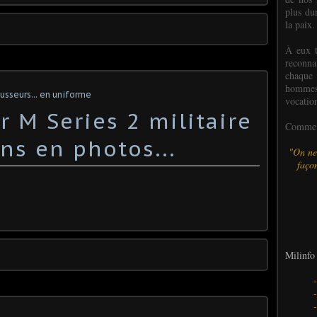
plus dur
la paix.
À eux t
reconn
chaque
hommes,
ousseurs... en uniforme
vocatio
 M Series 2 militaire
Comme l
ns en photos...
"On ne
façon
Milinfo 