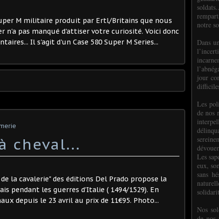
soldats.
rempart
uper M militaire produit par Ertl/Britains que nous
notre so
 n'a pas manqué d'attiser votre curiosité. Voici donc
Dans un
res... Il s'agit d'un Case 580 Super M Series...
l’incer
incar
l’abnéga
jour co
difficil
Les poli
de nos 
interpe
rmerie
délinq
sereine
 cheval...
dévoue
Les sap
eux, so
sans hé
e de la cavalerie" des éditions Del Prado propose la
naturell
s pendant les guerres d'Italie ( 1494/1529). En
solidari
ux depuis le 23 avril au prix de 11€95. Photo...
Nos sol
de nos f