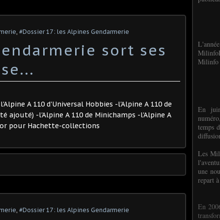
rmerie
,
#Dossier 17 : les Alpines Gendarmerie
L'anné
gendarmerie sort ses
Milinf
Milinfo 
se...
l'Alpine A 110 d'Universal Hobbies -l'Alpine A 110 de
En jui
é ajouté) -l'Alpine A 110 de Minichamps -l'Alpine A
numéro,
igor pour Hachette-collections
temps d
diffusi
Les Mil
l'avent
une nou
repart à
En 2006
rmerie
,
#Dossier 17 : les Alpines Gendarmerie
transf