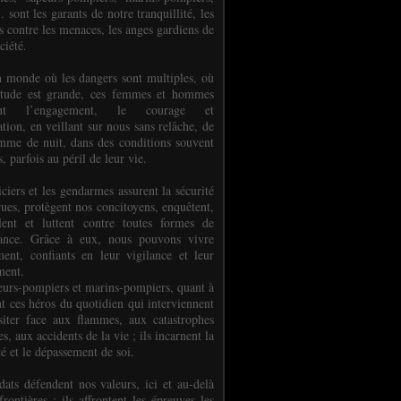
.. sont les garants de notre tranquillité, les
s contre les menaces, les anges gardiens de
ciété.
 monde où les dangers sont multiples, où
titude est grande, ces femmes et hommes
nent l’engagement, le courage et
tion, en veillant sur nous sans relâche, de
mme de nuit, dans des conditions souvent
es, parfois au péril de leur vie.
ciers et les gendarmes assurent la sécurité
rues, protègent nos concitoyens, enquêtent,
llent et luttent contre toutes formes de
uance. Grâce à eux, nous pouvons vivre
ment, confiants en leur vigilance et leur
ment.
eurs-pompiers et marins-pompiers, quant à
nt ces héros du quotidien qui interviennent
siter face aux flammes, aux catastrophes
es, aux accidents de la vie ; ils incarnent la
té et le dépassement de soi.
dats défendent nos valeurs, ici et au-delà
rontières ; ils affrontent les épreuves les