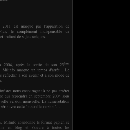
e 2011 est marqué par l'apparition de
oPlus, le complément indispensable de
et traitant de sujets uniques.
ème
n 2004, après la sortie de son 25
 Milinfo marque un temps d'arrêt... Le
e réfléchir à son avenir et à son mode de
on.
infistes nous encouragent à ne pas arrêter
ure qui reprendra en septembre 2004 sous
velle version mensuelle. La numérotation
 zéro avec cette "nouvelle version"...
, Milinfo abandonne le format papier, se
orme en blog et s'ouvre à toutes les