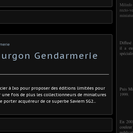
Milinfo
recto-v
miniatur
Diffusé 
rmerie
il a eu
ourgon Gendarmerie
spéciali
ocier à Ixo pour proposer des éditions limitées pour
Puis Mi
1999.
r une fois de plus les collectionneurs de miniatures
e porter acquéreur de ce superbe Saviem SG2...
En 2002
couleu
publicat