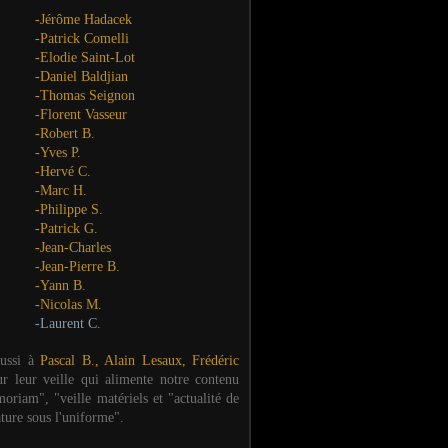
-Jérôme Hadacek
-Patrick Comelli
-Elodie Saint-Lot
-Daniel Baldjian
-Thomas Seignon
-Florent Vasseur
-Robert B.
-Yves P.
-Hervé C.
-Marc H.
-Philippe S.
-Patrick G.
-Jean-Charles
-Jean-Pierre B.
-Yann B.
-Nicolas M.
-Laurent C.
aussi à
Pascal B., Alain Lesaux, Frédéric
ur leur veille qui alimente notre contenu
oriam", "veille matériels et "actualité de
ature sous l'uniforme".