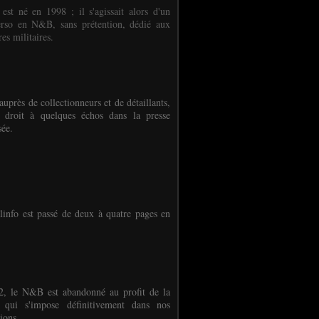
 est né en 1998 ; il s'agissait alors d'un
erso en N&B, sans prétention, dédié aux
es militaires.
auprès de collectionneurs et de détaillants,
 droit à quelques échos dans la presse
sée.
linfo est passé de deux à quatre pages en
, le N&B est abandonné au profit de la
r qui s'impose définitivement dans nos
ions.