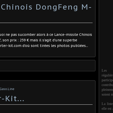
 Chinois DongFeng M-
quoi ne pas sucomber alors à ce Lance-missile Chinois
 son prix : 259 € mais il s'agit d'une superbe
ter-kit.com d'où sont tirées les photos publiées...
Les M
réguli
partic
contri
 Gaso.Line
pleinem
soient m
-Kit...
La list
elle est