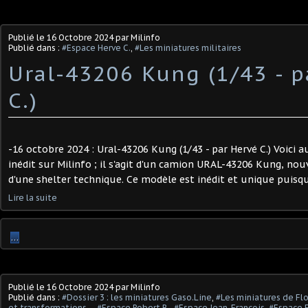
Publié le
16 Octobre 2024
par Milinfo
Publié dans :
#Espace Herve C.
,
#Les miniatures militaires
Ural-43206 Kung (1/43 - p
C.) ​
-16 octobre 2024 : Ural-43206 Kung (1/43 - par Hervé C.) Voici
inédit sur Milinfo ; il s'agit d'un camion URAL-43206 Kung, nou
d'une shelter technique. Ce modèle est inédit et unique puisqu'i
Lire la suite
…
Publié le
16 Octobre 2024
par Milinfo
Publié dans :
#Dossier 3 : les miniatures Gaso.Line
,
#Les miniatures de Flo
et transformations...
,
#Espace Robert B.
,
#Espace Jean-François
,
#Espace E