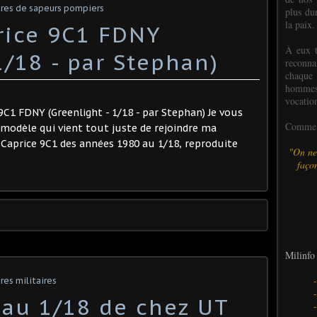
ures de sapeurs pompiers
plus dur
la paix.
price 9C1 FDNY
À eux t
1/18 - par Stephan) ​
reconn
chaque
hommes,
vocatio
 9C1 FDNY (Greenlight - 1/18 - par Stephan) Je vous
Comme l
modèle qui vient tout juste de rejoindre ma
et Caprice 9C1 des années 1980 au 1/18, reproduite
"On ne
façon
Milinfo 
res militaires
 au 1/18 de chez UT