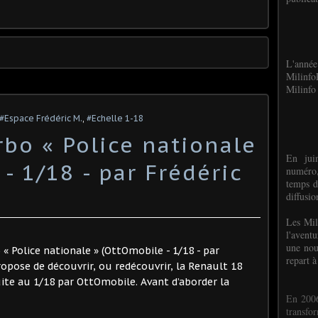
L'anné
Milinf
Milinfo 
#Espace Frédéric M.
,
#Echelle 1-18
rbo « Police nationale
En jui
- 1/18 - par Frédéric
numéro,
temps d
diffusi
Les Mil
l'avent
une nou
 « Police nationale » (OttOmobile - 1/18 - par
repart à
ropose de découvrir, ou redécouvrir, la Renault 18
ite au 1/18 par OttOmobile. Avant d’aborder la
En 2006
transf