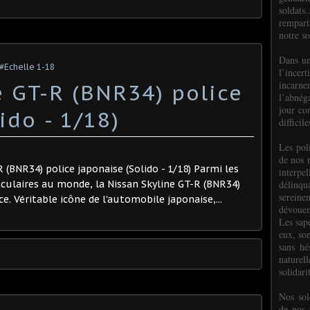
soldats.
rempart
notre so
Dans un
#Echelle 1-18
l’incer
incar
e GT-R (BNR34) police
l’abnéga
jour co
ido - 1/18)
difficil
Les poli
de nos 
R (BNR34) police japonaise (Solido - 1/18) Parmi les
interpe
délinq
aculaires au monde, la Nissan Skyline GT-R (BNR34)
sereine
e. Véritable icône de l'automobile japonaise,...
dévoue
Les sap
eux, so
sans hé
naturell
solidari
Nos sol
de nos f