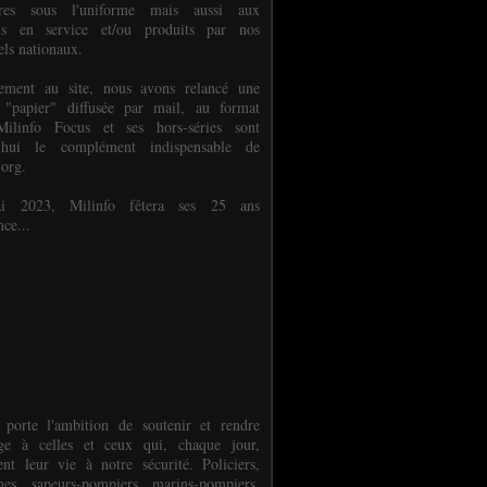
ures sous l'uniforme mais aussi aux
els en service et/ou produits par nos
els nationaux.
èlement au site, nous avons relancé une
 "papier" diffusée par mail, au format
ilinfo Focus et ses hors-séries sont
d'hui le complément indispensable de
.org.
 2023, Milinfo fêtera ses 25 ans
nce...
 porte l'ambition de soutenir et rendre
e à celles et ceux qui, chaque jour,
ent leur vie à notre sécurité. Policiers,
es, sapeurs-pompiers, marins-pompiers,