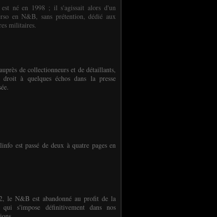
 est né en 1998 ; il s'agissait alors d'un
erso en N&B, sans prétention, dédié aux
es militaires.
auprès de collectionneurs et de détaillants,
 droit à quelques échos dans la presse
sée.
linfo est passé de deux à quatre pages en
, le N&B est abandonné au profit de la
r qui s'impose définitivement dans nos
ions.