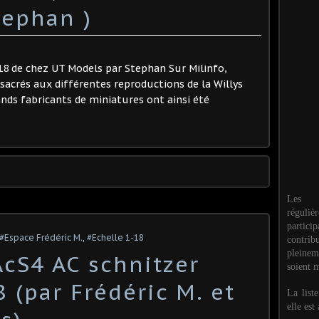
tephan )
1/18 de chez UT Models par Stephan Sur Milinfo,
nsacrés aux différentes reproductions de la Willys
ands fabricants de miniatures ont ainsi été
Les M
réguli
partic
#Espace Frédéric M.
,
#Echelle 1-18
contri
pleinem
cS4 AC schnitzer
soient m
8 (par Frédéric M. et
La list
elle est