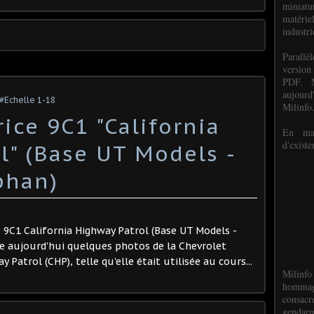
miniat
matéri
industri
P
arall
version
PDF. M
aujour
#Echelle 1-18
Milinfo
ice 9C1 "California
En mai
d'existe
l" (Base UT Models -
han) ​
ce 9C1 California Highway Patrol (Base UT Models -
se aujourd'hui quelques photos de la Chevrolet
 Patrol (CHP), telle qu'elle était utilisée au cours...
Milinfo
hommag
consacr
gendarm