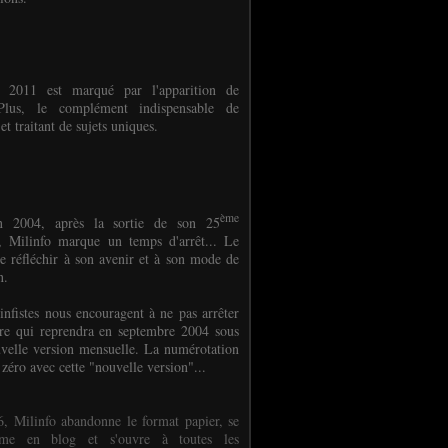
e 2011 est marqué par l'apparition de
oPlus, le complément indispensable de
et traitant de sujets uniques.
ème
n 2004, après la sortie de son 25
 Milinfo marque un temps d'arrêt... Le
e réfléchir à son avenir et à son mode de
on.
infistes nous encouragent à ne pas arrêter
ure qui reprendra en septembre 2004 sous
velle version mensuelle. La numérotation
 zéro avec cette "nouvelle version"...
, Milinfo abandonne le format papier, se
orme en blog et s'ouvre à toutes les