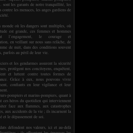
.. sont les garants de notre tranquillité, les
s contre les menaces, les anges gardiens de
ciété.
 monde où les dangers sont multiples, où
titude est grande, ces femmes et hommes
nent l’engagement, le courage et
tion, en veillant sur nous sans relâche, de
mme de nuit, dans des conditions souvent
es, parfois au péril de leur vie.
ciers et les gendarmes assurent la sécurité
rues, protègent nos concitoyens, enquêtent,
llent et luttent contre toutes formes de
uance. Grâce à eux, nous pouvons vivre
ment, confiants en leur vigilance et leur
ment.
eurs-pompiers et marins-pompiers, quant à
nt ces héros du quotidien qui interviennent
siter face aux flammes, aux catastrophes
es, aux accidents de la vie ; ils incarnent la
té et le dépassement de soi.
dats défendent nos valeurs, ici et au-delà
rontières ; ils affrontent les épreuves les