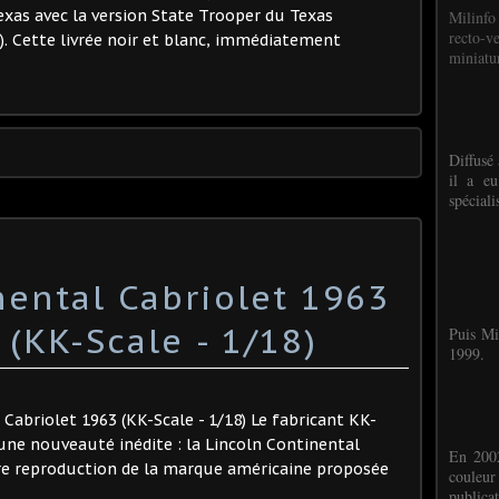
Texas avec la version State Trooper du Texas
Milinfo
recto-v
. Cette livrée noir et blanc, immédiatement
miniatur
Diffusé 
il a eu
spéciali
nental Cabriolet 1963
 (KK-Scale - 1/18)
Puis Mi
1999.
 Cabriolet 1963 (KK-Scale - 1/18) Le fabricant KK-
une nouveauté inédite : la Lincoln Continental
En 2002
ère reproduction de la marque américaine proposée
couleu
publicat