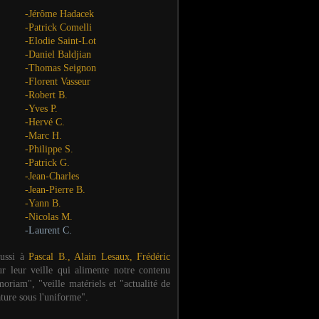
-Jérôme Hadacek
-Patrick Comelli
-Elodie Saint-Lot
-Daniel Baldjian
-Thomas Seignon
-Florent Vasseur
-Robert B.
-Yves P.
-Hervé C.
-Marc H.
-Philippe S.
-Patrick G.
-Jean-Charles
-Jean-Pierre B.
-Yann B.
-Nicolas M.
-Laurent C.
aussi à
Pascal B., Alain Lesaux, Frédéric
ur leur veille qui alimente notre contenu
oriam", "veille matériels et "actualité de
ature sous l'uniforme".