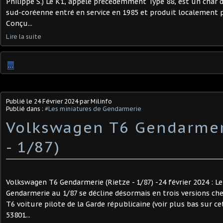
Philippe S.) Le K1, appelé précédemment Type 88, est un char 
sud-coréenne entré en service en 1985 et produit localement p
Conçu...
Lire la suite
…
Publié le
24 Février 2024
par Milinfo
Publié dans :
#Les miniatures de Gendarmerie
Volkswagen T6 Gendarmer
- 1/87) ​
Volkswagen T6 Gendarmerie (Rietze - 1/87) -24 février 2024 : 
Gendarmerie au 1/87 se décline désormais en trois versions ch
T6 voiture pilote de la Garde républicaine (voir plus bas sur cett
53801...