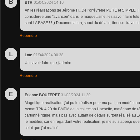
B
BTR
01/04/2024 14:10
Ah les réalisations de Jéröme H...De l'orfèvrerie PURE et SIMPLE ! !
considérée une "avancée" dans le maquettisme, les savoir faire tel
sont LA BASE ! ! ;) Documentation, souci du détails, finesse, travail de
Répondre
L
Loïc
01/04/2024 00:38
Un savoir faire que j'admire
Répondre
E
Etienne BOUZERET
31/03/2024 11:30
Magnifique réalisation, j'ai pu le réaliser pour ma part, un modèle a
Acmat TPK 4.20 du BMPM de la collection Hachette, matériaux de ré
cartonné rigide, mais pas avec autant de détails surtout réalisé au 1
le modifier, car en regardant votre réalisation, je me suis aperçu que 
celui que j'ai réalisé.