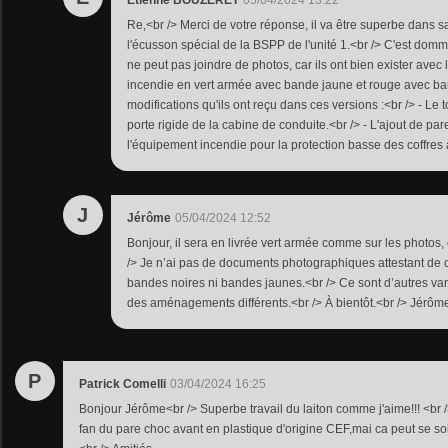
Etienne BOUZERET
05/04/2024 13:22
Re,<br /> Merci de votre réponse, il va être superbe dans s
l'écusson spécial de la BSPP de l'unité 1.<br /> C'est dom
ne peut pas joindre de photos, car ils ont bien exister av
incendie en vert armée avec bande jaune et rouge avec ba
modifications qu'ils ont reçu dans ces versions :<br /> - Le t
porte rigide de la cabine de conduite.<br /> - L'ajout de par
l'équipement incendie pour la protection basse des coffres 
J
Jérôme
05/04/2024 12:52
Bonjour, il sera en livrée vert armée comme sur les photos
/> Je n’ai pas de documents photographiques attestant de c
bandes noires ni bandes jaunes.<br /> Ce sont d’autres var
des aménagements différents.<br /> À bientôt.<br /> Jérôm
P
Patrick Comelli
03/04/2024 16:25
Bonjour Jérôme<br /> Superbe travail du laiton comme j'aime!!! <br /
fan du pare choc avant en plastique d'origine CEF,mai ca peut se so