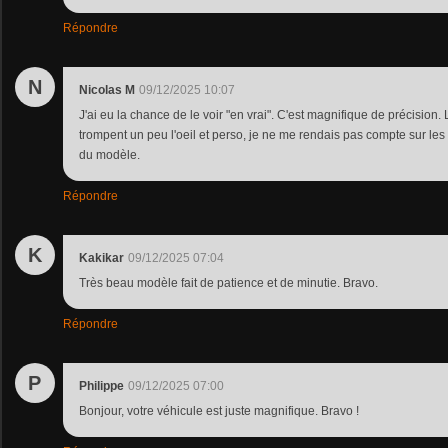
Répondre
N
Nicolas M
09/12/2025 10:07
J'ai eu la chance de le voir "en vrai". C'est magnifique de précisio
trompent un peu l'oeil et perso, je ne me rendais pas compte sur les 
du modèle.
Répondre
K
Kakikar
09/12/2025 07:04
Très beau modèle fait de patience et de minutie. Bravo.
Répondre
P
Philippe
09/12/2025 07:00
Bonjour, votre véhicule est juste magnifique. Bravo !