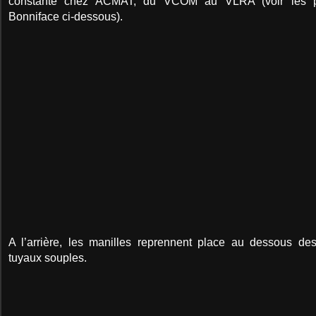
constante chez ACMAT, du VCOM au VLRA (voir les p
Bonniface ci-dessous).
A l’arrière, les manilles reprennent place au dessous de
tuyaux souples.