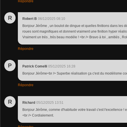
Répondre
R
Robert B
06/12/2025 08:10
Bonjour Jérôme , un boulot de dingue et quelles finitions dans les dét
roues sont magnifiques et donnent vraiment une finition hyper réalist
Vraiment un trés , trés beau modéle ! <br /> Bravo à toi , amitiés , Ro
Répondre
P
Patrick Comelli
05/12/2025 16:28
Bonjour Jérôme<br /> Superbe réalisation ça c'est du modélisme com
Répondre
R
Richard
05/12/2025 13:51
Bonjour Jérôme, comme d'habitude votre travail c'est l'excellence ! et
<br /> Cordialement.