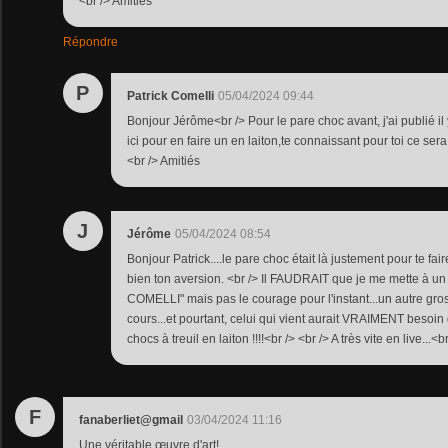
<br /> Amitiés
Répondre
P
Patrick Comelli
05/04/2024 09:44
Bonjour Jérôme<br /> Pour le pare choc avant, j'ai publié il
ici pour en faire un en laiton,te connaissant pour toi ce sera 
<br /> Amitiés
J
Jérôme
05/04/2024 08:54
Bonjour Patrick....le pare choc était là justement pour te fair
bien ton aversion. <br /> Il FAUDRAIT que je me mette à un 
COMELLI" mais pas le courage pour l'instant...un autre gros
cours...et pourtant, celui qui vient aurait VRAIMENT besoin
chocs à treuil en laiton !!!!<br /> <br /> A très vite en live...
F
fanaberliet@gmail
03/04/2024 11:16
Une véritable œuvre d'art!