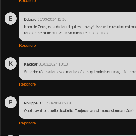
Répondre
E
Edgard
31/03/2024 11:26
Nom de Zeus, c'est du lourd qui est envoyé !<br /> Le résultat est 
robe de peinture.<br /> On va attendre la suite finale.
Répondre
K
Kakikar
31/03/2024 10:13
Superbe réalisation avec moulte détails qui valorisent magnifiquemen
Répondre
P
Philippe B
31/03/2024 09:01
Quel travail et quelle dextérité. Toujours aussi impressionnant Jérô
Répondre