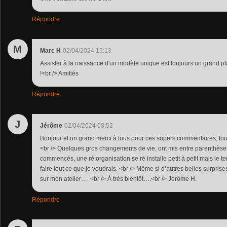
Répondre
M
Marc H
02/04/2024 15:13
Assister à la naissance d'un modèle unique est toujours un grand pla
!<br /> Amitiés
Répondre
J
Jérôme
02/04/2024 08:52
Bonjour et un grand merci à tous pour ces supers commentaires, to
<br /> Quelques gros changements de vie, ont mis entre parenthèses
commencés, une ré organisation se ré installe petit à petit mais l
faire tout ce que je voudrais. <br /> Même si d’autres belles surprise
sur mon atelier…. <br /> À très bientôt….<br /> Jérôme H.
Répondre