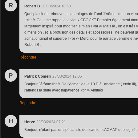
R
Robert B
30/03/2024 10:53
Quel plaisir de retrouver les montages de l'ami Jérôme , du bon v
! <br /> Cela me rappelle le vieux GBC 8KT Pompier également mont
largement inspiré pour modifier le mien ! <br /> Mais là , on est trés 
dimension , et la profusion des détails et accessoires , ne peuvent
acmat original et superbe ! <br /> Merci pour le partage Jérôme et viv
Robert B .
Répondre
P
Patrick Comelli
28/03/2024 12:05
Bonjour Jérôme<br /> De l'Acmat, de la 10 D à l'ancienne ( enfin !!!
j'attends la suite avec impatience.<br /> Amitiés
Répondre
H
Hervé
28/03/2024 07:21
Bonjour, n'étant pas un spécialiste des camions ACMAT, que signifie