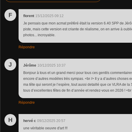
F
florent
15/12/2025 09:12
Je pensais que mon acmat préféré était la version 6.40 SPP de Jér
piste, mais cette version est criante de réalisme, on en arrive à oubli
photos... incroyable.
Répondre
J
Jérôme
10/12/2025 10:37
Bonjour à tous et un grand merci pour tous ces gentils commentaires
encore d’autres modèles très sympas. <br /> Il y a d’autres choses e
ma tête qui seront je l’espère, tout aussi detaillé que ce VLRA de la 
tous d’excellentes fêtes de fin d’année et rendez-vous en 2026 ! <br
Répondre
H
hervé c
09/12/2025 20:57
une véritable oeuvre d'art !!!