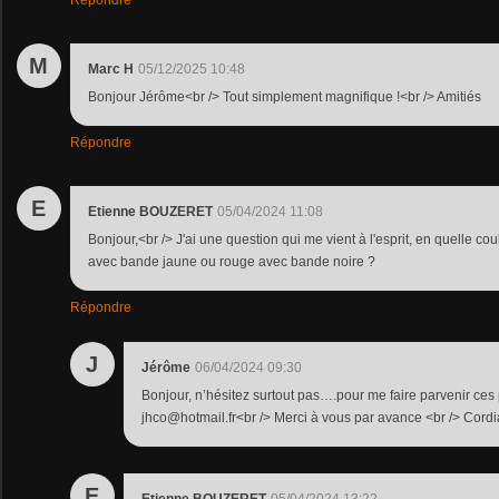
Répondre
M
Marc H
05/12/2025 10:48
Bonjour Jérôme<br /> Tout simplement magnifique !<br /> Amitiés
Répondre
E
Etienne BOUZERET
05/04/2024 11:08
Bonjour,<br /> J'ai une question qui me vient à l'esprit, en quelle coul
avec bande jaune ou rouge avec bande noire ?
Répondre
J
Jérôme
06/04/2024 09:30
Bonjour, n’hésitez surtout pas….pour me faire parvenir ces 
jhco@hotmail.fr<br /> Merci à vous par avance <br /> Cord
E