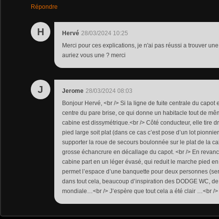
Répondre
H
Hervé
28/03/2024 10:25
Merci pour ces explications, je n'ai pas réussi a trouver u
auriez vous une ? merci
J
Jerome
28/03/2024 08:03
Bonjour Hervé, <br /> Si la ligne de fuite centrale du capot 
centre du pare brise, ce qui donne un habitacle tout de mêm
cabine est dissymétrique.<br /> Côté conducteur, elle tire d
pied large soit plat (dans ce cas c’est pose d’un lot pionnie
supporter la roue de secours boulonnée sur le plat de la ca
grosse échancrure en décallage du capot. <br /> En revanc
cabine part en un léger évasé, qui reduit le marche pied en
permet l’espace d’une banquette pour deux personnes (serrée
dans tout cela, beaucoup d’inspiration des DODGE WC, de
mondiale…<br /> J’espère que tout cela a été clair …<br />