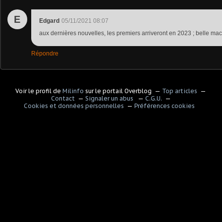
E
Edgard
05/11/2021 08:07
aux dernières nouvelles, les premiers arriveront en 2023 ; belle m
Répondre
Voir le profil de
Milinfo
sur le portail Overblog
Top articles
Contact
Signaler un abus
C.G.U.
Cookies et données personnelles
Préférences cookies