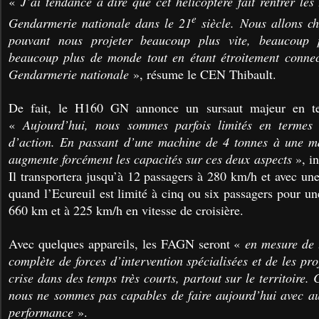
«
J’ai tendance à dire que cet hélicoptère fait rentrer le
e
Gendarmerie nationale dans le 21
siècle. Nous allons c
pouvant nous projeter beaucoup plus vite, beaucoup 
beaucoup plus de monde tout en étant étroitement connect
Gendarmerie nationale
», résume le CEN Thibault.
De fait, le H160 GN annonce un sursaut majeur en te
«
Aujourd’hui, nous sommes parfois limités en termes
d’action. En passant d’une machine de 4 tonnes à une m
augmente forcément les capacités sur ces deux aspects
», i
Il transportera jusqu’à 12 passagers à 280 km/h et avec u
quand l’Ecureuil est limité à cinq ou six passagers pour u
660 km et à 225 km/h en vitesse de croisière.
Avec quelques appareils, les FAGN seront «
en mesure de 
complète de forces d’intervention spécialisées et de les pro
crise dans des temps très courts, partout sur le territoire.
nous ne sommes pas capables de faire aujourd’hui avec aut
performance
».