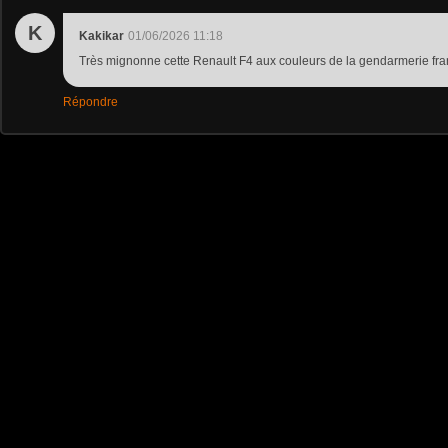
K
Kakikar
01/06/2026 11:18
Très mignonne cette Renault F4 aux couleurs de la gendarmerie fra
Répondre