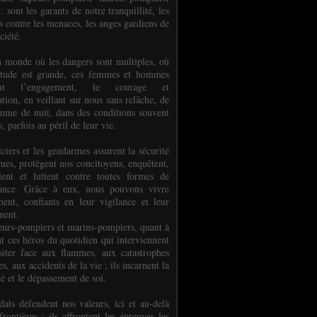
.. sont les garants de notre tranquillité, les
s contre les menaces, les anges gardiens de
ciété.
 monde où les dangers sont multiples, où
titude est grande, ces femmes et hommes
nent l’engagement, le courage et
tion, en veillant sur nous sans relâche, de
mme de nuit, dans des conditions souvent
es, parfois au péril de leur vie.
ciers et les gendarmes assurent la sécurité
rues, protègent nos concitoyens, enquêtent,
llent et luttent contre toutes formes de
uance. Grâce à eux, nous pouvons vivre
ment, confiants en leur vigilance et leur
ment.
eurs-pompiers et marins-pompiers, quant à
nt ces héros du quotidien qui interviennent
siter face aux flammes, aux catastrophes
es, aux accidents de la vie ; ils incarnent la
té et le dépassement de soi.
dats défendent nos valeurs, ici et au-delà
rontières ; ils affrontent les épreuves les