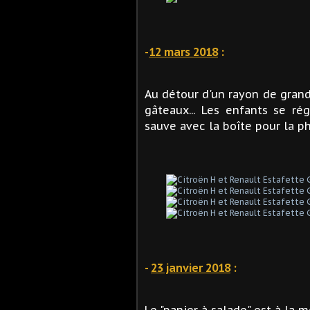
-
12 mars 2018
:
Au détour d'un rayon de grand
gâteaux... Les enfants se ré
sauve avec la boîte pour la ph
-
23 janvier 2018
:
Le "panier à salade" est à la m