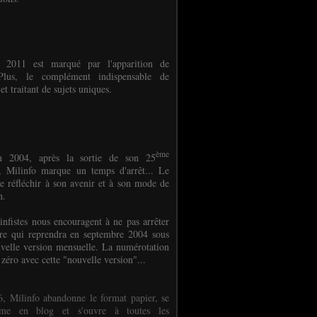
e 2011 est marqué par l'apparition de
oPlus, le complément indispensable de
et traitant de sujets uniques.
ème
n 2004, après la sortie de son 25
 Milinfo marque un temps d'arrêt... Le
e réfléchir à son avenir et à son mode de
on.
infistes nous encouragent à ne pas arrêter
ure qui reprendra en septembre 2004 sous
velle version mensuelle. La numérotation
 zéro avec cette "nouvelle version"...
, Milinfo abandonne le format papier, se
orme en blog et s'ouvre à toutes les