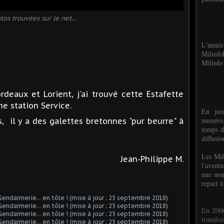
tos trouvées sur le net...
L'anné
Milinf
Milinfo 
rdeaux et Lorient, j'ai trouvé cette Estafette
e station Service.
En jui
numéro,
s, il y a des galettes bretonnes "pur beurre" à
temps d
diffusi
Les Mil
Jean-Philippe M.
l'avent
une nou
repart à
En 2006
transf