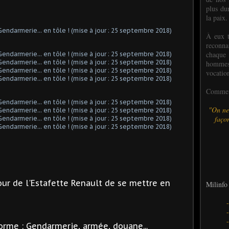
plus dur
la paix.
À eux t
reconn
chaque
hommes,
vocatio
Comme l
"On ne
façon
tour de l'Estafette Renault de se mettre en
Milinfo 
forme : Gendarmerie, armée, douane...