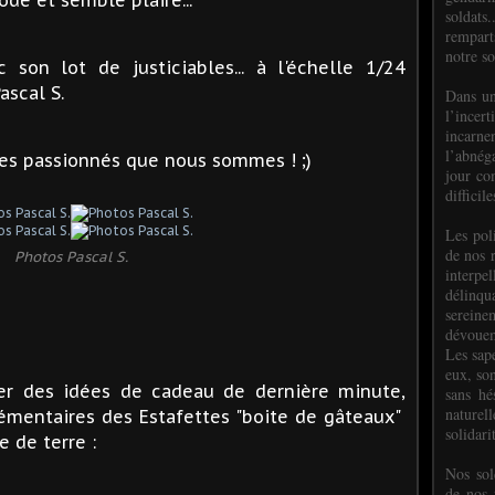
soldats.
rempart
notre so
son lot de justiciables... à l'échelle 1/24
ascal S.
Dans un
l’incer
incar
l’abnéga
les passionnés que nous sommes ! ;)
jour co
difficil
Les poli
de nos 
Photos Pascal S.
interpe
délinq
sereine
dévoue
Les sap
eux, so
er des idées de cadeau de dernière minute,
sans hé
naturell
mentaires des Estafettes "boite de gâteaux"
solidari
 de terre :
Nos sol
de nos f