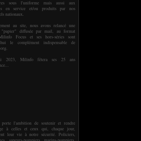
ures sous l'uniforme mais aussi aux
els en service et/ou produits par nos
els nationaux.
èlement au site, nous avons relancé une
 "papier" diffusée par mail, au format
ilinfo Focus et ses hors-séries sont
d'hui le complément indispensable de
.org.
 2023, Milinfo fêtera ses 25 ans
nce...
 porte l'ambition de soutenir et rendre
e à celles et ceux qui, chaque jour,
ent leur vie à notre sécurité. Policiers,
es, sapeurs-pompiers, marins-pompiers,