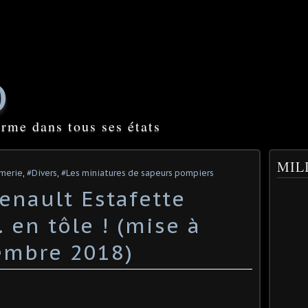
O
orme dans tous ses états
o
MILI
rmerie
,
#Divers
,
#Les miniatures de sapeurs pompiers
enault Estafette
 en tôle ! (mise à
tembre 2018)