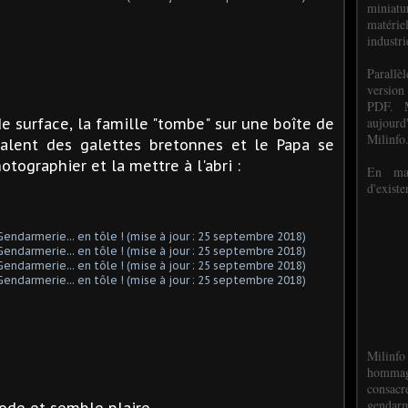
miniat
matéri
industri
P
arall
version
PDF. M
aujour
e surface, la famille "tombe" sur une boîte de
Milinfo
galent des galettes bretonnes et le Papa se
otographier et la mettre à l'abri :
En mai
d'existe
Milinfo
hommag
consacr
gendarm
ode et semble plaire...