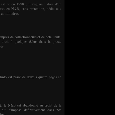
 est né en 1998 ; il s'agissait alors d'un
erso en N&B, sans prétention, dédié aux
es militaires.
auprès de collectionneurs et de détaillants,
 droit à quelques échos dans la presse
sée.
linfo est passé de deux à quatre pages en
, le N&B est abandonné au profit de la
r qui s'impose définitivement dans nos
ions.