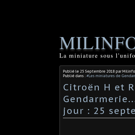
MILINF
La miniature sous l'unif
Publié le
25 Septembre 2018
par Milinf
Publié dans :
#Les miniatures de Genda
Citroën H et R
Gendarmerie...
jour : 25 sep