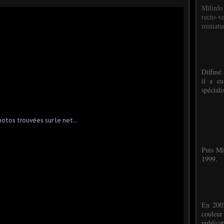
Milinfo
recto-v
miniatur
Diffusé 
il a eu
spéciali
Puis Mi
1999.
En 2002
couleu
publicat