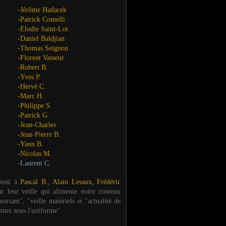
-Jérôme Hadacek
-Patrick Comelli
-Elodie Saint-Lot
-Daniel Baldjian
-Thomas Seignon
-Florent Vasseur
-Robert B.
-Yves P.
-Hervé C.
-Marc H.
-Philippe S.
-Patrick G.
-Jean-Charles
-Jean-Pierre B.
-Yann B.
-Nicolas M.
-Laurent C.
aussi à
Pascal B., Alain Lesaux, Frédéric
ur leur veille qui alimente notre contenu
oriam", "veille matériels et "actualité de
ature sous l'uniforme".