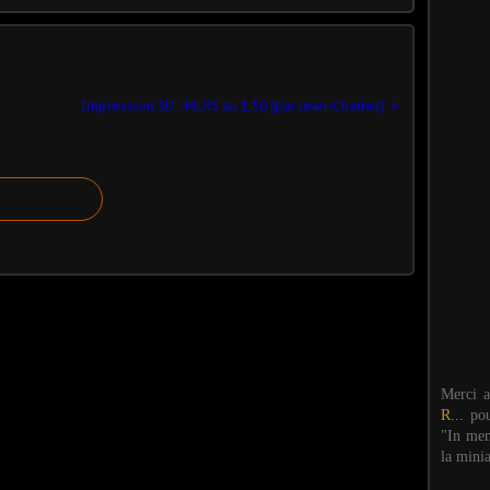
Impression 3D : MLRS au 1:50 (par Jean-Charles)
Merci 
R...
po
"In mem
la mini