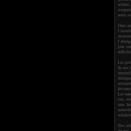
soldats.
rempart
notre so
Dans un
l’incer
incar
l’abnéga
jour co
difficil
Les poli
de nos 
interpe
délinq
sereine
dévoue
Les sap
eux, so
sans hé
naturell
solidari
Nos sol
de nos f