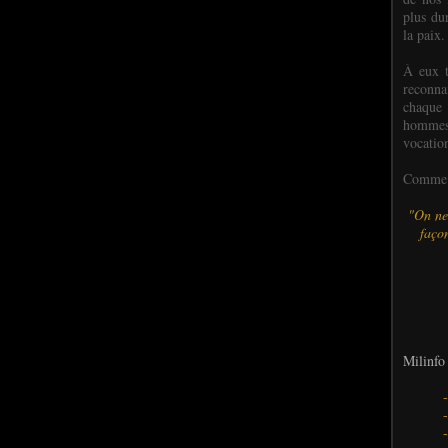
plus dur
la paix.
À eux t
reconn
chaque
hommes,
vocatio
Comme l
"On ne
façon
Milinfo 