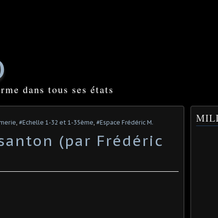
O
orme dans tous ses états
MILI
rmerie
,
#Echelle 1-32 et 1-35ème
,
#Espace Frédéric M.
anton (par Frédéric