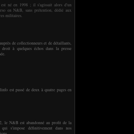
 est né en 1998 ; il s'agissait alors d'un
erso en N&B, sans prétention, dédié aux
es militaires.
auprès de collectionneurs et de détaillants,
 droit à quelques échos dans la presse
sée.
linfo est passé de deux à quatre pages en
, le N&B est abandonné au profit de la
r qui s'impose définitivement dans nos
ions.