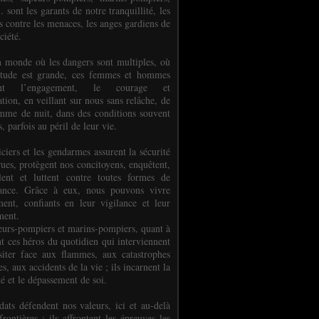
.. sont les garants de notre tranquillité, les
s contre les menaces, les anges gardiens de
ciété.
 monde où les dangers sont multiples, où
titude est grande, ces femmes et hommes
nent l’engagement, le courage et
tion, en veillant sur nous sans relâche, de
mme de nuit, dans des conditions souvent
es, parfois au péril de leur vie.
ciers et les gendarmes assurent la sécurité
rues, protègent nos concitoyens, enquêtent,
llent et luttent contre toutes formes de
uance. Grâce à eux, nous pouvons vivre
ment, confiants en leur vigilance et leur
ment.
eurs-pompiers et marins-pompiers, quant à
nt ces héros du quotidien qui interviennent
siter face aux flammes, aux catastrophes
es, aux accidents de la vie ; ils incarnent la
té et le dépassement de soi.
dats défendent nos valeurs, ici et au-delà
rontières ; ils affrontent les épreuves les