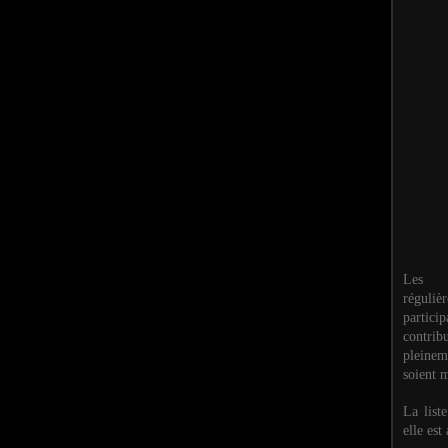
Les M
réguli
partic
contri
pleinem
soient m
La list
elle est