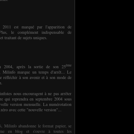
e 2011 est marqué par l'apparition de
oPlus, le complément indispensable de
et traitant de sujets uniques.
ème
n 2004, après la sortie de son 25
 Milinfo marque un temps d'arrêt... Le
e réfléchir à son avenir et à son mode de
on.
infistes nous encouragent à ne pas arrêter
ure qui reprendra en septembre 2004 sous
velle version mensuelle. La numérotation
 zéro avec cette "nouvelle version"...
, Milinfo abandonne le format papier, se
orme en blog et s'ouvre à toutes les