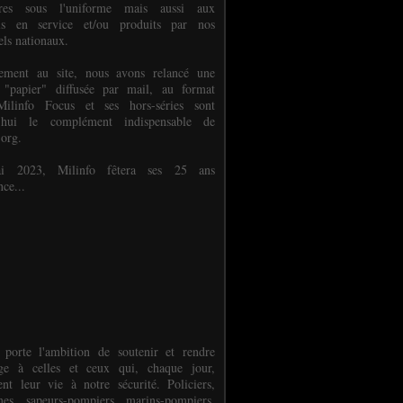
ures sous l'uniforme mais aussi aux
els en service et/ou produits par nos
els nationaux.
èlement au site, nous avons relancé une
 "papier" diffusée par mail, au format
ilinfo Focus et ses hors-séries sont
d'hui le complément indispensable de
.org.
 2023, Milinfo fêtera ses 25 ans
nce...
 porte l'ambition de soutenir et rendre
e à celles et ceux qui, chaque jour,
ent leur vie à notre sécurité. Policiers,
es, sapeurs-pompiers, marins-pompiers,