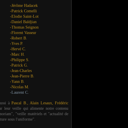
-Jérôme Hadacek
-Patrick Comelli
-Elodie Saint-Lot
-Daniel Baldjian
-Thomas Seignon
-Florent Vasseur
-Robert B.
-Yves P.
-Hervé C.
-Marc H.
-Philippe S.
-Patrick G.
-Jean-Charles
-Jean-Pierre B.
-Yann B.
-Nicolas M.
-Laurent C.
aussi à
Pascal B., Alain Lesaux, Frédéric
ur leur veille qui alimente notre contenu
oriam", "veille matériels et "actualité de
ature sous l'uniforme".