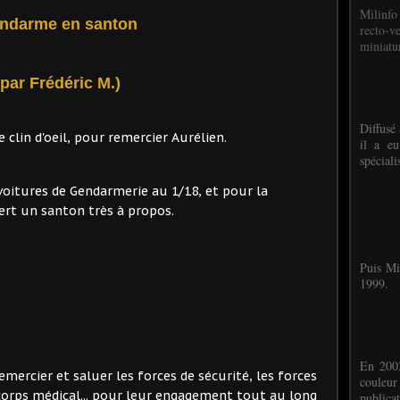
Milinfo
ndarme en santon
recto-v
miniatur
(par Frédéric M.)
Diffusé 
 clin d'oeil, pour remercier Aurélien.
il a eu
spéciali
oitures de Gendarmerie au 1/18, et pour la
ert un santon très à propos.
Puis Mi
1999.
En 2002
emercier et saluer les forces de sécurité, les forces
couleu
corps médical... pour leur engagement tout au long
publicat