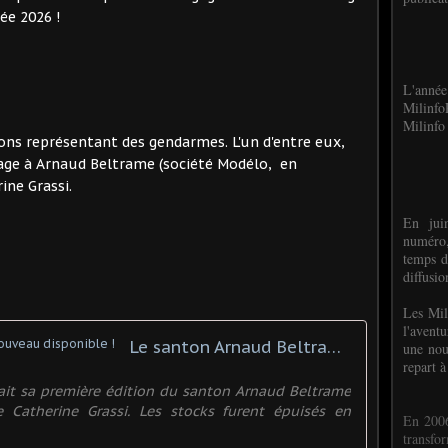
ée 2026 !
L'anné
Milinf
Milinfo 
tons représentant des gendarmes. L'un d'entre eux,
ge à Arnaud Beltrame (société Modélo, en
rine Grassi.
En jui
numéro,
temps d
diffusi
Les Mil
l'avent
Le santon Arnaud Beltrame est à nouveau disponible !
une nou
repart à
ait sa première édition du santon Arnaud Beltrame
de Catherine Grassi. Les stocks furent épuisés en
En 2006
transf