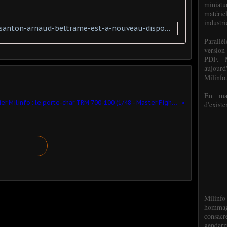
miniat
matéri
industri
https://arnaudbeltrame.fr/le-santon-arnaud-beltrame-est-a-nouveau-disponible
P
arall
version
PDF. M
aujour
Milinfo
En mai
Dossier Milinfo : le porte-char TRM 700-100 (1/48 - Master Fighter)
d'existe
Milinfo
hommag
consacr
gendarm