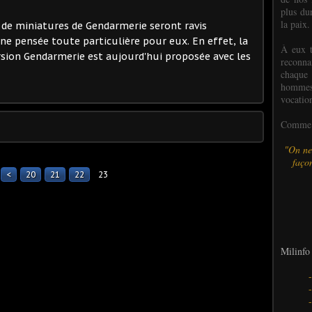
plus dur
la paix.
s de miniatures de Gendarmerie seront ravis
ne pensée toute particulière pour eux. En effet, la
À eux t
rsion Gendarmerie est aujourd'hui proposée avec les
reconn
chaque
hommes,
vocatio
Comme l
"On ne
façon
<
10
20
21
22
23
Milinfo 