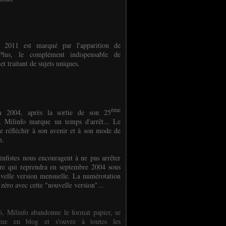
e 2011 est marqué par l'apparition de
oPlus, le complément indispensable de
et traitant de sujets uniques.
ème
n 2004, après la sortie de son 25
 Milinfo marque un temps d'arrêt... Le
e réfléchir à son avenir et à son mode de
on.
infistes nous encouragent à ne pas arrêter
ure qui reprendra en septembre 2004 sous
velle version mensuelle. La numérotation
 zéro avec cette "nouvelle version"...
, Milinfo abandonne le format papier, se
orme en blog et s'ouvre à toutes les