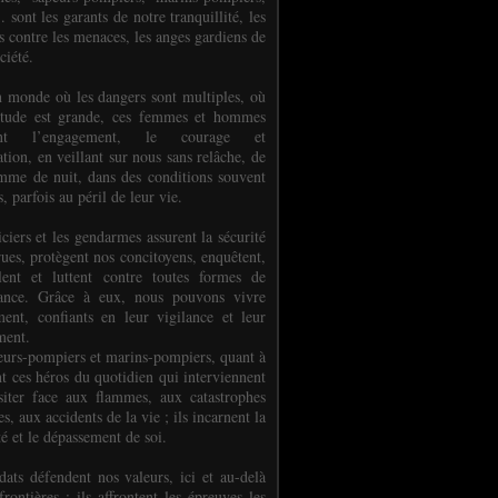
.. sont les garants de notre tranquillité, les
s contre les menaces, les anges gardiens de
ciété.
 monde où les dangers sont multiples, où
titude est grande, ces femmes et hommes
nent l’engagement, le courage et
tion, en veillant sur nous sans relâche, de
mme de nuit, dans des conditions souvent
es, parfois au péril de leur vie.
ciers et les gendarmes assurent la sécurité
rues, protègent nos concitoyens, enquêtent,
llent et luttent contre toutes formes de
uance. Grâce à eux, nous pouvons vivre
ment, confiants en leur vigilance et leur
ment.
eurs-pompiers et marins-pompiers, quant à
nt ces héros du quotidien qui interviennent
siter face aux flammes, aux catastrophes
es, aux accidents de la vie ; ils incarnent la
té et le dépassement de soi.
dats défendent nos valeurs, ici et au-delà
rontières ; ils affrontent les épreuves les