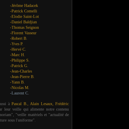
-Jérôme Hadacek
-Patrick Comelli
-Elodie Saint-Lot
-Daniel Baldjian
-Thomas Seignon
-Florent Vasseur
-Robert B.
-Yves P.
-Hervé C.
-Marc H.
-Philippe S.
-Patrick G.
-Jean-Charles
-Jean-Pierre B.
-Yann B.
-Nicolas M.
-Laurent C.
aussi à
Pascal B., Alain Lesaux, Frédéric
ur leur veille qui alimente notre contenu
oriam", "veille matériels et "actualité de
ature sous l'uniforme".