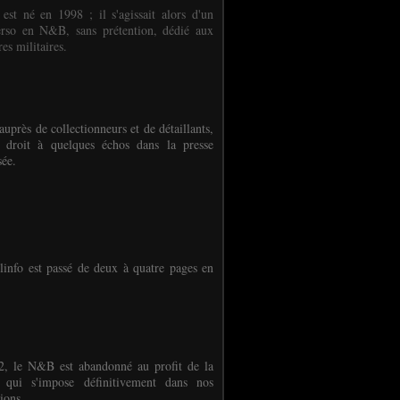
 est né en 1998 ; il s'agissait alors d'un
erso en N&B, sans prétention, dédié aux
es militaires.
auprès de collectionneurs et de détaillants,
 droit à quelques échos dans la presse
sée.
linfo est passé de deux à quatre pages en
, le N&B est abandonné au profit de la
r qui s'impose définitivement dans nos
ions.