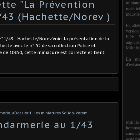
tte "La Prévention
miniat
matéri
/43 (Hachette/Norev )
industri
P
arall
version
PDF. M
e" 1/43 - Hachette/Norev Voici la présentation de la
aujour
tte avec le n° 52 de sa collection Police et
Milinfo
 de 10€50, cette miniature est correcte et tient
En mai
d'existe
rmerie
,
#Dossier 1 : les miniatures Solido-Verem
ndarmerie au 1/43
Milinfo
hommag
consacr
gendarm