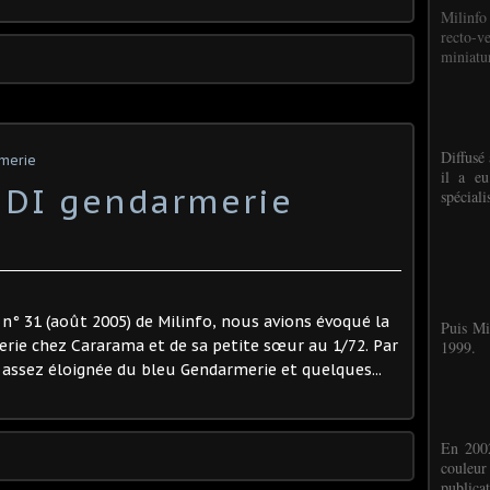
Milinfo
recto-v
miniatur
Diffusé 
rmerie
il a eu
HDI gendarmerie
spéciali
n° 31 (août 2005) de Milinfo, nous avions évoqué la
Puis Mi
rie chez Cararama et de sa petite sœur au 1/72. Par
1999.
r assez éloignée du bleu Gendarmerie et quelques...
En 2002
couleu
publicat