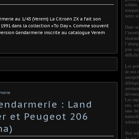
soldats.
rempart
notre so
armerie au 1/43 (Verem) La Citroën ZX a fait son
 1991 dans la collection «To Day ». Comme souvent
Dans un
l’incer
 version Gendarmerie inscrite au catalogue Verem
incar
l’abnéga
jour co
difficil
Les poli
de nos 
interpe
délinq
sereine
rmerie
dévoue
Les sap
endarmerie : Land
eux, so
sans hé
r et Peugeot 206
naturell
solidari
ma)
Nos sol
de nos f