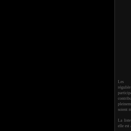
Les M
réguli
partic
contri
pleinem
soient m
La list
elle est