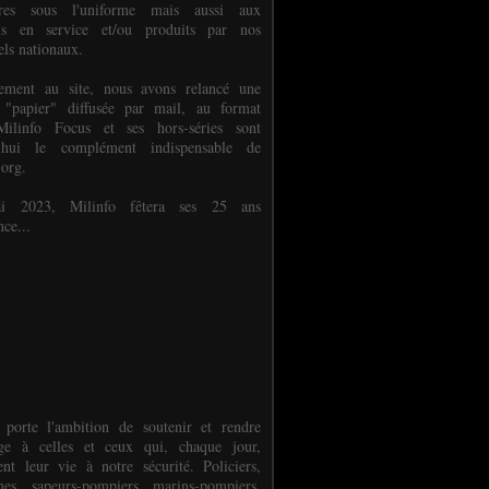
ures sous l'uniforme mais aussi aux
els en service et/ou produits par nos
els nationaux.
èlement au site, nous avons relancé une
 "papier" diffusée par mail, au format
ilinfo Focus et ses hors-séries sont
d'hui le complément indispensable de
.org.
 2023, Milinfo fêtera ses 25 ans
nce...
 porte l'ambition de soutenir et rendre
e à celles et ceux qui, chaque jour,
ent leur vie à notre sécurité. Policiers,
es, sapeurs-pompiers, marins-pompiers,