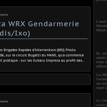
rmerie
za WRX Gendarmerie
L'anné
Milinf
Milinfo 
dis/Ixo)
es Brigades Rapides d'Intervention (BRI) Photo
En jui
2006, sur le circuit Bugatti du MANS, qu’a commencé
numéro,
t pratique - sur les Subaru Impreza au profit des...
temps d
diffusi
Les Mil
l'avent
une nou
repart à
En 2006
rmerie
transf