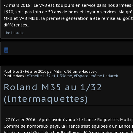
-2 mars 2016 : Le VAB est toujours en service dans nos armées 
1970, soit pas loin de 50 ans de bons et loyaux services. Malgré
MkII et VAB MkIII, la première génération a été remise au goût
différentes...
Lire la suite
…
Publié le
27 Février 2016
par Milinfo/Jérôme Hadacek
Publié dans :
#Echelle 1-32 et 1-35ème
,
#Espace Jérôme Hadacek
Roland M35 au 1/32
(Intermaquettes)
-27 février 2016 : Après avoir évoqué le Lance Roquettes Multip
Comme de nombreux pays, la France s'est équipée d'un Lance 
basé sur un châssis de char Bradley et déjà en service au sein d