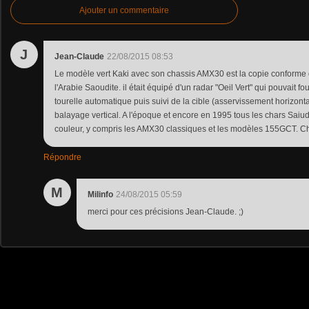
Ajouter un commentaire
J
Jean-Claude
22/08/2015 08:53
Le modèle vert Kaki avec son chassis AMX30 est la copie conforme 
l'Arabie Saoudite. il était équipé d'un radar "Oeil Vert" qui pouvait fo
tourelle automatique puis suivi de la cible (asservissement horizont
balayage vertical. A l'époque et encore en 1995 tous les chars Saiud
couleur, y compris les AMX30 classiques et les modèles 155GCT. Ch
Répondre
M
Milinfo
24/08/2015 05:59
merci pour ces précisions Jean-Claude. ;)