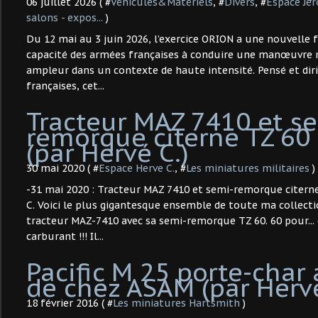
06 juillet 2026 ( #
Véhicules&Matériels
, #
Divers
, #
Espace Jé
salons - expos...
)
Du 12 mai au 3 juin 2026, l’exercice ORION a une nouvelle 
capacité des armées françaises à conduire une manœuvre m
ampleur dans un contexte de haute intensité. Pensé et diri
françaises, cet...
Tracteur MAZ 7410 et s
remorque citerne TZ 60
(par Hervé C.)
30 mai 2020 ( #
Espace Herve C.
, #
Les miniatures militaires
)
-31 mai 2020 : Tracteur MAZ 7410 et semi-remorque citerne
C. Voici le plus gigantesque ensemble de toute ma collection.
tracteur MAZ-7410 avec sa semi-remorque TZ 60. 60 pour... 6
carburant !!! Il...
Pacific M 25 porte-char
de chez ASAM (par Hervé
18 février 2016 ( #
Les miniatures Hartsmith
)