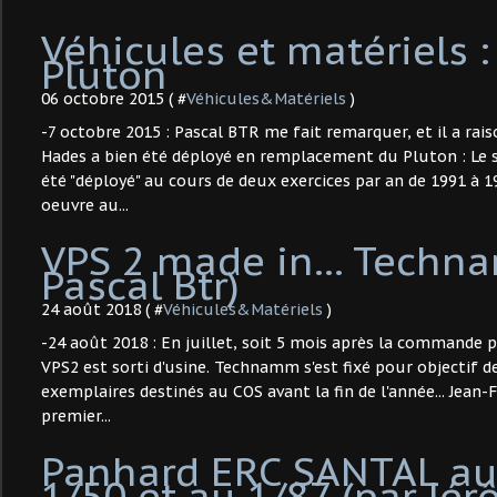
Véhicules et matériels :
Pluton
06 octobre 2015 ( #
Véhicules&Matériels
)
-7 octobre 2015 : Pascal BTR me fait remarquer, et il a rai
Hades a bien été déployé en remplacement du Pluton : Le
été "déployé" au cours de deux exercices par an de 1991 à 1
oeuvre au...
VPS 2 made in... Techn
Pascal Btr)
24 août 2018 ( #
Véhicules&Matériels
)
-24 août 2018 : En juillet, soit 5 mois après la commande p
VPS2 est sorti d'usine. Technamm s'est fixé pour objectif de 
exemplaires destinés au COS avant la fin de l'année... Jean-F
premier...
Panhard ERC SANTAL au 
1/50 et au 1/87 (par Jé