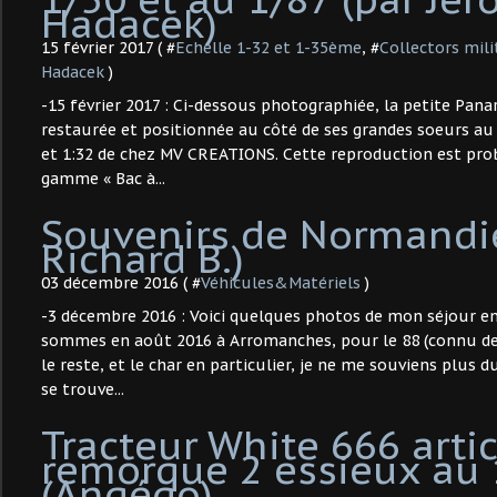
Hadacek)
15 février 2017 ( #
Echelle 1-32 et 1-35ème
, #
Collectors mili
Hadacek
)
-15 février 2017 : Ci-dessous photographiée, la petite Pan
restaurée et positionnée au côté de ses grandes soeurs a
et 1:32 de chez MV CREATIONS. Cette reproduction est pro
gamme « Bac à...
Souvenirs de Normandie
Richard B.)
03 décembre 2016 ( #
Véhicules&Matériels
)
-3 décembre 2016 : Voici quelques photos de mon séjour en
sommes en août 2016 à Arromanches, pour le 88 (connu de 
le reste, et le char en particulier, je ne me souviens plus d
se trouve...
Tracteur White 666 arti
remorque 2 essieux au
(Angégo)