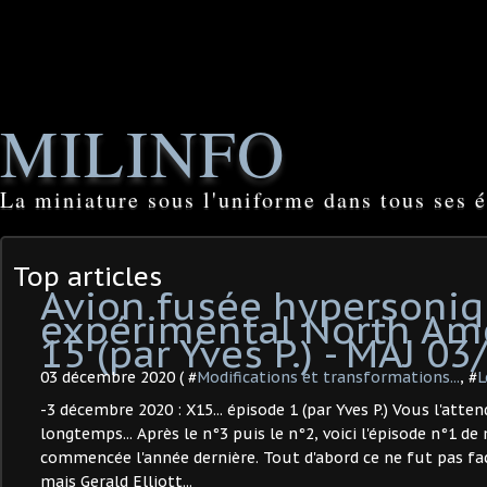
MILINFO
La miniature sous l'uniforme dans tous ses é
Top articles
Avion fusée hypersoni
expérimental North Ame
15 (par Yves P.) - MAJ 03
03 décembre 2020 ( #
Modifications et transformations...
, #
L
-3 décembre 2020 : X15... épisode 1 (par Yves P.) Vous l'atte
longtemps... Après le n°3 puis le n°2, voici l'épisode n°1 de
commencée l'année dernière. Tout d'abord ce ne fut pas faci
mais Gerald Elliott...