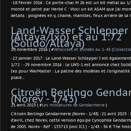
-18 février 2016 : Ce porte-char M 26 est un kit métal au 1/
monté et peint par Herbé C : Voici un kit ASAM que j'ai mon
details : poignées en y, chaine, manilles, feux arrière de la r
Land-Wasser Schlepper 
(Altaya/Ixo) et au 1:72
(Solido/Altaya)
28 novembre 2016 ( #
Véhicules et Blindés au 1-43 (Collecti
-22 janvier 2017 : Le Land-Wasser Schlepper I est égalemen
1/72 : -29 novembre 2016 : Le LWS-1 est annoncé chez Soli
Ixo pour WarMaster : La patine des modèles et l'originalité
placé...
Citroën Berlingo Genda
(Norev - 1/43)
21 avril 2023 ( #
Les miniatures de Gendarmerie
)
Citroën Berlingo Gendarmerie (Norev - 1/43) -21 avril 2023 
d'avril, chez Norev, cette version équipe Cynophile Gendarm
de 2005. Norev - Réf : 155713 (voir ICI ) - 1/43 - 36 € The hist