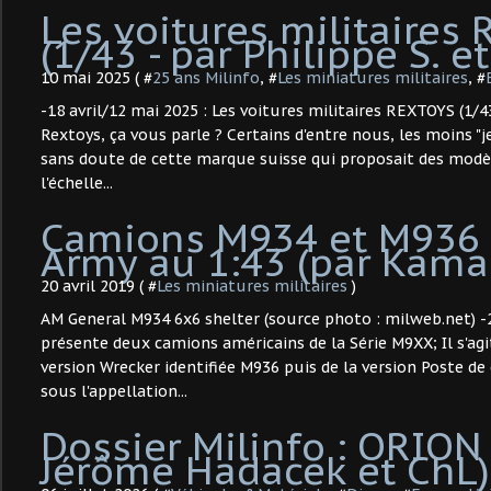
Les voitures militaires
(1/43 - par Philippe S. e
10 mai 2025 ( #
25 ans Milinfo
, #
Les miniatures militaires
, #
-18 avril/12 mai 2025 : Les voitures militaires REXTOYS (1/43
Rextoys, ça vous parle ? Certains d'entre nous, les moins "
sans doute de cette marque suisse qui proposait des modè
l'échelle...
Camions M934 et M936 
Army au 1:43 (par Kama
20 avril 2019 ( #
Les miniatures militaires
)
AM General M934 6x6 shelter (source photo : milweb.net) -21
présente deux camions américains de la Série M9XX; Il s'agi
version Wrecker identifiée M936 puis de la version Post
sous l'appellation...
Dossier Milinfo : ORION
Jérôme Hadacek et ChL)