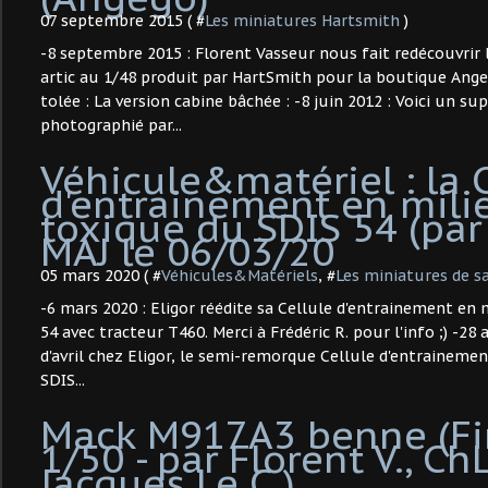
07 septembre 2015 ( #
Les miniatures Hartsmith
)
-8 septembre 2015 : Florent Vasseur nous fait redécouvrir 
artic au 1/48 produit par HartSmith pour la boutique Ange
tolée : La version cabine bâchée : -8 juin 2012 : Voici un 
photographié par...
Véhicule&matériel : la 
d'entrainement en mili
toxique du SDIS 54 (par 
MAJ le 06/03/20
05 mars 2020 ( #
Véhicules&Matériels
, #
Les miniatures de 
-6 mars 2020 : Eligor réédite sa Cellule d'entrainement en
54 avec tracteur T460. Merci à Frédéric R. pour l'info ;) -28
d'avril chez Eligor, le semi-remorque Cellule d'entraineme
SDIS...
Mack M917A3 benne (Fir
1/50 - par Florent V., Ch
Jacques Le C.) ​