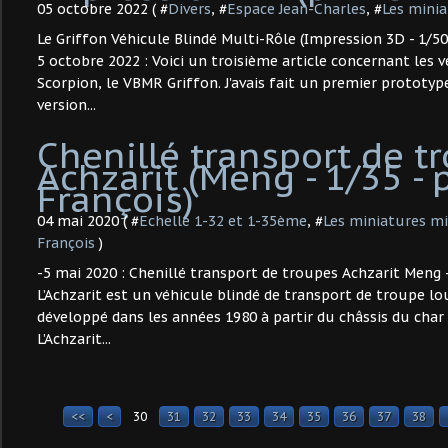
05 octobre 2022 ( #
Divers
, #
Espace Jean-Charles
, #
Les minia
Le Griffon Véhicule Blindé Multi-Rôle (Impression 3D - 1/50 
5 octobre 2022 : Voici un troisième article concernant le
Scorpion, le VBMR Griffon. J'avais fait un premier prototype
version...
Chenillé transport de t
Achzarit (Meng - 1/35 - 
François)
04 mai 2020 ( #
Echelle 1-32 et 1-35ème
, #
Les miniatures mi
François
)
-5 mai 2020 : Chenillé transport de troupes Achzarit Meng -
L’Achzarit est un véhicule blindé de transport de troupe lour
développé dans les années 1980 à partir du châssis du char
L’Achzarit...
<<
<
30
10
20
31
32
33
34
35
36
37
38