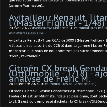
que regretter l'absence totale de nouveautés à l'échelle 1/1
(gamme Warmaster)....
Avitailleur Renault-Tit
l (Master Fighter - 1/48)
20 avril 2022 ( #
Véhicules&Matériels
, #
Les miniatures milit
miniatures Gaso.Line
)
Avitailleur Renault-Titan CCA5 de 5000 l (Master Fighter - 1/
A l'occasion de la sortie du CCR10 dans la gamme Master Fight
m'aperçois que nous ne nous sommes pas suffisamment ar
"frère", l'avitailleur...
Citroën CX break Genda
(OttOmobile - 1/18) - aj
analyse de Fréric M.
28 décembre 2024 ( #
Les miniatures de Gendarmerie
)
Citroën CX break Evasion Gendarmerie (OttOmobile - 1/18) 
Frédéric M. est un Milinfiste, fidèle et passionné, dont l'éch
1/18. Il s'est do,c empressé d'acheter la CX break d'OttOmobil