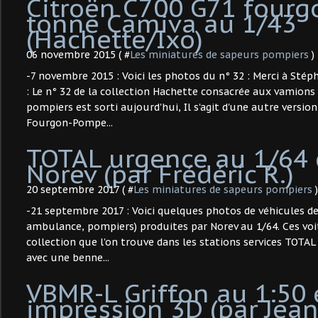
Citroën C700 G71 four
tonne Camiva au 1/43
(Hachette/Ixo)
06 novembre 2015 ( #
Les miniatures de sapeurs pompiers
)
-7 novembre 2015 : Voici les photos du n° 32 : Merci à Stép
: Le n° 32 de la collection Hachette consacrée aux vamions
pompiers est sorti aujourd'hui, Il s'agit d'une autre versio
Fourgon-Pompe...
TOTAL urgence au 1/64
Norev (par Frédéric R.)
20 septembre 2017 ( #
Les miniatures de sapeurs pompiers
)
-21 septembre 2017 : Voici quelques photos de véhicules de
ambulance, pompiers) produites par Norev au 1/64. Ces voi
collection que l'on trouve dans les stations services TOTAL
avec une benne...
VBMR-L Griffon au 1:50
impression 3D (par Jean