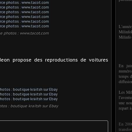
L'anné
Milinf
e photos : www.tacot.com
Milinfo 
on propose des reproductions de voitures
En jui
numéro,
temps d
diffusi
Les Mil
l'avent
une nou
tos : boutique kraitsh sur Ebay
repart à
En 2006
transf