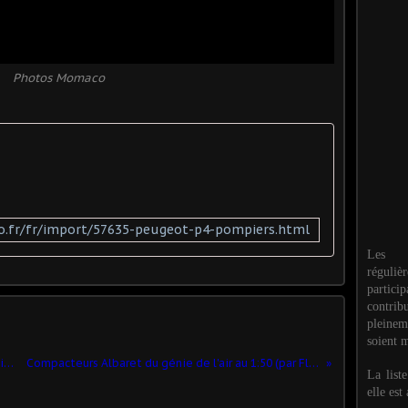
Photos Momaco
.fr/fr/import/57635-peugeot-p4-pompiers.html
Les M
réguli
partic
contri
pleinem
soient m
Collection "Semi-remorques d'exception" (Altaya)
Compacteurs Albaret du génie de l'air au 1:50 (par Florent Vasseur)
La list
elle est