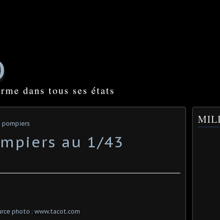
O
orme dans tous ses états
MILI
s pompiers
mpiers au 1/43