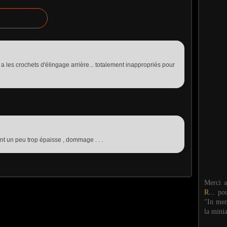
y a les crochets d'élingage arrière... totalement inappropriés pour
nt un peu trop épaisse , dommage . . .
Merci 
R...
po
"In mem
la mini