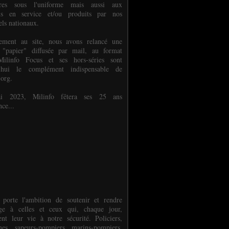
ures sous l'uniforme mais aussi aux
els en service et/ou produits par nos
els nationaux.
èlement au site, nous avons relancé une
 "papier" diffusée par mail, au format
ilinfo Focus et ses hors-séries sont
d'hui le complément indispensable de
.org.
 2023, Milinfo fêtera ses 25 ans
nce...
 porte l'ambition de soutenir et rendre
e à celles et ceux qui, chaque jour,
ent leur vie à notre sécurité. Policiers,
es, sapeurs-pompiers, marins-pompiers,