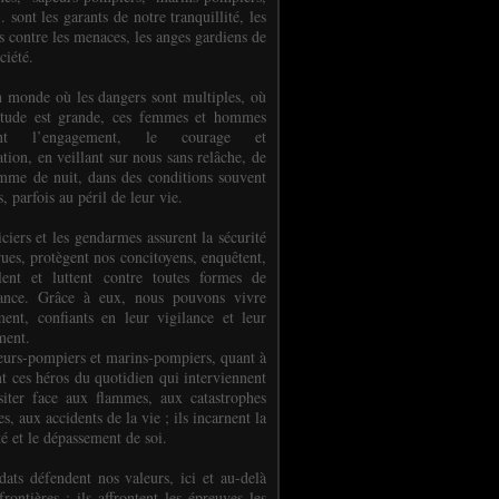
.. sont les garants de notre tranquillité, les
s contre les menaces, les anges gardiens de
ciété.
 monde où les dangers sont multiples, où
titude est grande, ces femmes et hommes
nent l’engagement, le courage et
tion, en veillant sur nous sans relâche, de
mme de nuit, dans des conditions souvent
es, parfois au péril de leur vie.
ciers et les gendarmes assurent la sécurité
rues, protègent nos concitoyens, enquêtent,
llent et luttent contre toutes formes de
uance. Grâce à eux, nous pouvons vivre
ment, confiants en leur vigilance et leur
ment.
eurs-pompiers et marins-pompiers, quant à
nt ces héros du quotidien qui interviennent
siter face aux flammes, aux catastrophes
es, aux accidents de la vie ; ils incarnent la
té et le dépassement de soi.
dats défendent nos valeurs, ici et au-delà
rontières ; ils affrontent les épreuves les