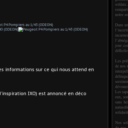
soldats.
rempart
notre so
Dans un
l’incer
incar
l’abnéga
jour co
difficil
Les poli
de nos 
 informations sur ce qui nous attend en
interpe
délinq
sereine
dévoue
Les sap
'inspiration IXO) est annoncé en déco
eux, so
sans hé
naturell
solidari
Nos sol
de nos f