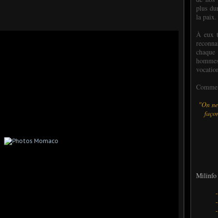
plus dur
la paix.
À eux t
reconn
chaque
hommes,
vocatio
Comme l
"On ne
façon
Milinfo 