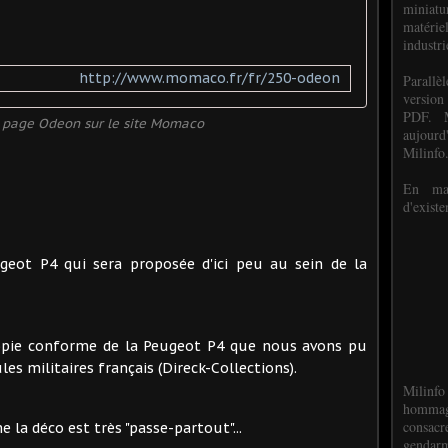
miniat
matéri
industri
http://www.momaco.fr/fr/250-odeon
P
arall
version
PDF. M
a page Odeon sur le site Momaco
aujour
Milinfo
En mai
d'existe
ugeot P4 qui sera proposée d'ici peu au sein de la
copie conforme de la Peugeot P4 que nous avons pu
les militaires français (Direck-Collections).
Milinfo
hommag
consacr
la déco est très "passe-partout"...
gendarm