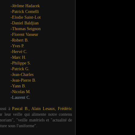
-Jérôme Hadacek
-Patrick Comelli
-Elodie Saint-Lot
-Daniel Baldjian
-Thomas Seignon
-Florent Vasseur
-Robert B.
-Yves P.
-Hervé C.
-Marc H.
-Philippe S.
-Patrick G.
-Jean-Charles
-Jean-Pierre B.
-Yann B.
-Nicolas M.
-Laurent C.
aussi à
Pascal B., Alain Lesaux, Frédéric
ur leur veille qui alimente notre contenu
oriam", "veille matériels et "actualité de
ature sous l'uniforme".