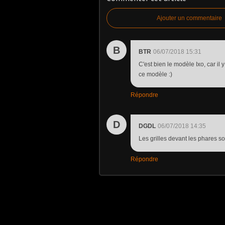
Ajouter un commentaire
B
BTR
06/07/2018 15:31
C'est bien le modèle Ixo, car il 
ce modèle :)
Répondre
D
DGDL
06/07/2018 14:35
Les grilles devant les phares so
Répondre