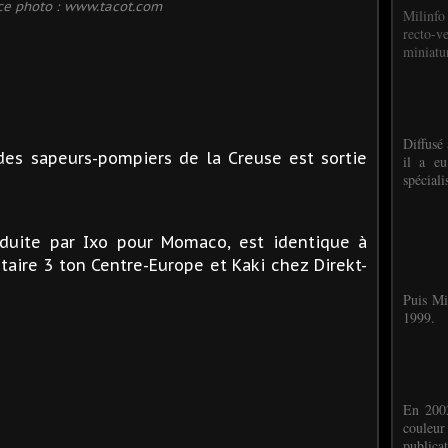
ce photo : www.tacot.com
Milinfo
recto-v
miniatur
Diffusé 
es sapeurs-pompiers de la Creuse est sortie
il a eu
spéciali
oduite par Ixo pour Momaco, est identique à
itaire 3 ton Centre-Europe et Kaki chez Direkt-
Puis Mi
1999.
En 2002
couleu
publicat