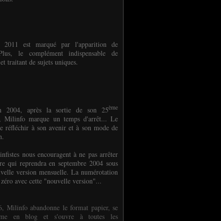
e 2011 est marqué par l'apparition de
oPlus, le complément indispensable de
et traitant de sujets uniques.
ème
n 2004, après la sortie de son 25
 Milinfo marque un temps d'arrêt... Le
e réfléchir à son avenir et à son mode de
on.
infistes nous encouragent à ne pas arrêter
ure qui reprendra en septembre 2004 sous
velle version mensuelle. La numérotation
 zéro avec cette "nouvelle version"...
, Milinfo abandonne le format papier, se
orme en blog et s'ouvre à toutes les