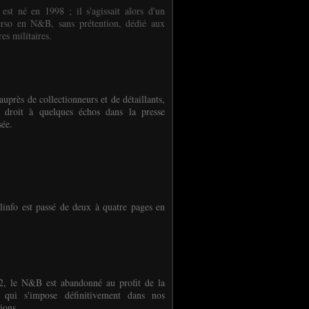
 est né en 1998 ; il s'agissait alors d'un
erso en N&B, sans prétention, dédié aux
es militaires.
auprès de collectionneurs et de détaillants,
 droit à quelques échos dans la presse
sée.
linfo est passé de deux à quatre pages en
, le N&B est abandonné au profit de la
r qui s'impose définitivement dans nos
ions.