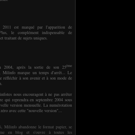
e 2011 est marqué par l'apparition de
oPlus, le complément indispensable de
et traitant de sujets uniques.
ème
n 2004, après la sortie de son 25
 Milinfo marque un temps d'arrêt... Le
e réfléchir à son avenir et à son mode de
on.
infistes nous encouragent à ne pas arrêter
ure qui reprendra en septembre 2004 sous
velle version mensuelle. La numérotation
 zéro avec cette "nouvelle version"...
, Milinfo abandonne le format papier, se
orme en blog et s'ouvre à toutes les