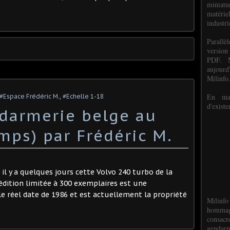
miniat
matéri
industri
P
arall
version
PDF. M
aujour
Milinfo
En mai
#Espace Frédéric M.
,
#Echelle 1-18
d'existe
darmerie belge au
mps) par Frédéric M.
é il y a quelques jours cette Volvo 240 turbo de la
édition limitée à 300 exemplaires est une
e réel date de 1986 et est actuellement la propriété
Milinfo
hommag
consacr
gendarm