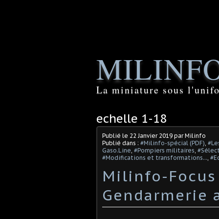
MILINF
La miniature sous l'unif
echelle 1-18
Publié le
22 Janvier 2019
par Milinfo
Publié dans :
#Milinfo-spécial (PDF)
,
#Le
Gaso.Line
,
#Pompiers militaires
,
#Sélect
#Modifications et transformations...
,
#E
Milinfo-Focus
Gendarmerie a