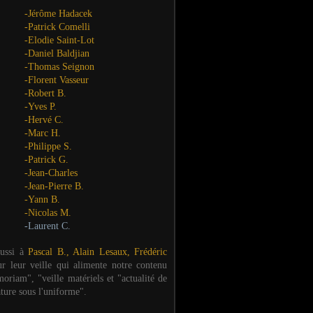
-Jérôme Hadacek
-Patrick Comelli
-Elodie Saint-Lot
-Daniel Baldjian
-Thomas Seignon
-Florent Vasseur
-Robert B.
-Yves P.
-Hervé C.
-Marc H.
-Philippe S.
-Patrick G.
-Jean-Charles
-Jean-Pierre B.
-Yann B.
-Nicolas M.
-Laurent C.
aussi à
Pascal B., Alain Lesaux, Frédéric
ur leur veille qui alimente notre contenu
oriam", "veille matériels et "actualité de
ature sous l'uniforme".