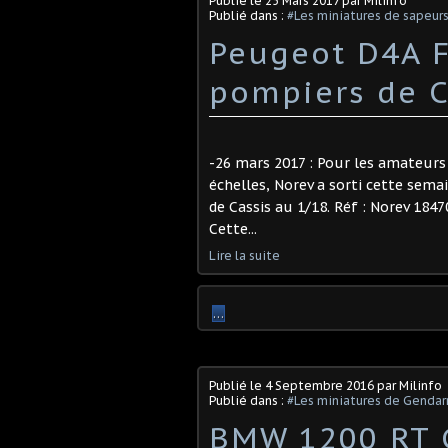
Publié le
25 Mars 2017
par Milinfo
Publié dans :
#Les miniatures de sapeur
Peugeot D4A 
pompiers de C
-26 mars 2017 : Pour les amateurs
échelles, Norev a sorti cette se
de Cassis au 1/18. Réf : Norev 1847
Cette...
Lire la suite
…
Publié le
4 Septembre 2016
par Milinfo
Publié dans :
#Les miniatures de Genda
BMW 1200 RT 