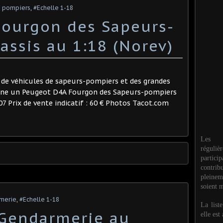
s pompiers
,
#Echelle 1-18
Fourgon des Sapeurs-
assis au 1:18 (Norev)
 de véhicules de sapeurs-pompiers et des grandes
maine un Peugeot D4A Fourgon des Sapeurs-pompiers
07 Prix de vente indicatif : 60 € Photos Tacot.com
Les M
réguli
partic
contri
pleinem
soient m
rmerie
,
#Echelle 1-18
La list
Gendarmerie au
elle est