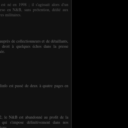
 est né en 1998 ; il s'agissait alors d'un
erso en N&B, sans prétention, dédié aux
es militaires.
auprès de collectionneurs et de détaillants,
 droit à quelques échos dans la presse
sée.
linfo est passé de deux à quatre pages en
, le N&B est abandonné au profit de la
r qui s'impose définitivement dans nos
ions.