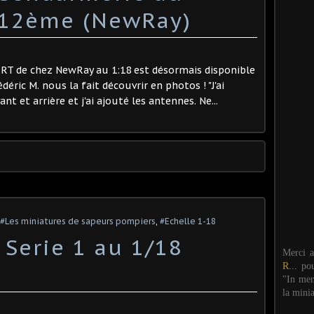
/12ème (NewRay)
 RT de chez NewRay au 1:18 est désormais disponible
déric M. nous la fait découvrir en photos ! "J'ai
t et arrière et j'ai ajouté les antennes. Ne...
#Les miniatures de sapeurs pompiers
,
#Echelle 1-18
 Serie 1 au 1/18
Merci 
R...
po
"In mem
la mini