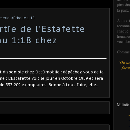
plus dur
la paix.
rmerie
,
#Echelle 1-18
À eux t
reconn
rtie de l'Estafette
chaque
hommes,
u 1:18 chez
vocatio
Comme l
"On ne
façon
st disponible chez OttOmobile : dépêchez-vous de la
 : L'Estafette voit le jour en Octobre 1959 et sera
e 533 209 exemplaires. Bonne à tout faire, elle...
Milinfo 