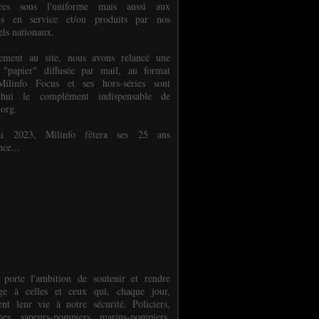
ures sous l'uniforme mais aussi aux
els en service et/ou produits par nos
els nationaux.
èlement au site, nous avons relancé une
 "papier" diffusée par mail, au format
ilinfo Focus et ses hors-séries sont
d'hui le complément indispensable de
.org.
 2023, Milinfo fêtera ses 25 ans
nce...
 porte l'ambition de soutenir et rendre
e à celles et ceux qui, chaque jour,
ent leur vie à notre sécurité. Policiers,
es, sapeurs-pompiers, marins-pompiers,