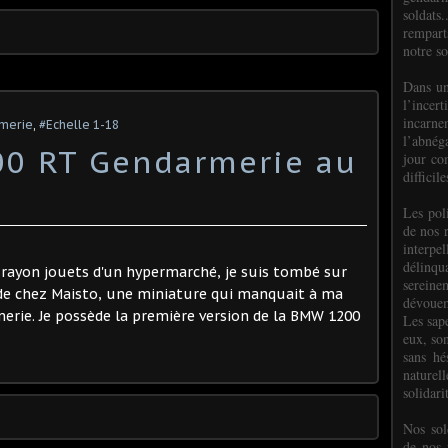
soldats.
rempart
notre so
Dans un
l’incer
incar
rmerie
,
#Echelle 1-18
l’abnéga
0 RT Gendarmerie au
jour co
difficil
Les poli
de nos 
interpe
délinq
rayon jouets d'un hypermarché, je suis tombé sur
sereine
e chez Maisto, une miniature qui manquait à ma
dévoue
merie. Je possède la première version de la BMW 1200
Les sap
eux, so
sans hé
naturell
solidari
Nos sol
de nos f