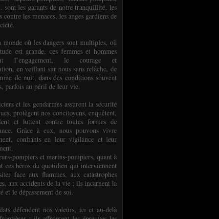
.. sont les garants de notre tranquillité, les
s contre les menaces, les anges gardiens de
ciété.
 monde où les dangers sont multiples, où
titude est grande, ces femmes et hommes
nent l’engagement, le courage et
tion, en veillant sur nous sans relâche, de
mme de nuit, dans des conditions souvent
es, parfois au péril de leur vie.
ciers et les gendarmes assurent la sécurité
rues, protègent nos concitoyens, enquêtent,
llent et luttent contre toutes formes de
uance. Grâce à eux, nous pouvons vivre
ment, confiants en leur vigilance et leur
ment.
eurs-pompiers et marins-pompiers, quant à
nt ces héros du quotidien qui interviennent
siter face aux flammes, aux catastrophes
es, aux accidents de la vie ; ils incarnent la
té et le dépassement de soi.
dats défendent nos valeurs, ici et au-delà
rontières ; ils affrontent les épreuves les