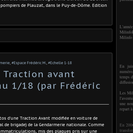
-pompiers de Plauzat, dans le Puy-de-Dôme. Edition
L'anné
Milinf
Milinfo 
rmerie
,
#Espace Frédéric M.
,
#Echelle 1-18
En jui
 Traction avant
numéro,
temps d
diffusi
u 1/18 (par Frédéric
Les Mil
l'avent
une nou
repart à
tos d'une Traction Avant modifiée en voiture de
En 2006
ral de brigade) de la Gendarmerie nationale. Comme
transf
d'immatriculations, mis des plaques pris sur une