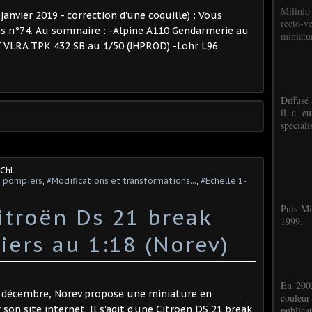
Milinfo
anvier 2019 - correction d'une coquille) : Vous
recto-v
us n°74. Au sommaire : -Alpine A110 Gendarmerie au
miniatur
T VLRA TPK 432 SB au 1/50 (JHPROD) -Lohr L96
Diffusé 
il a eu
spéciali
/ChL
s pompiers
,
#Modifications et transformations...
,
#Echelle 1-
Puis Mi
itroën Ds 21 break
1999.
ers au 1:18 (Norev)
En 2002
e décembre, Norev propose une miniature en
couleu
son site internet. Il s'agit d'une Citroën DS 21 break
publicat