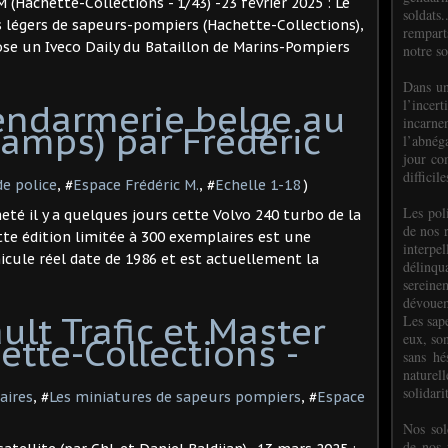
(Hachette-Collections - 1/43) -23 février 2025 : Le
soldats.
es légers de sapeurs-pompiers (Hachette-Collections),
rempart
pose un Iveco Daily du Bataillon de Marins-Pompiers
notre so
Dans un
l’incer
endarmerie belge au
incar
amps) par Frédéric
l’abnéga
jour co
difficil
de police
, #
Espace Frédéric M.
, #
Echelle 1-18
)
Les poli
heté il y a quelques jours cette Volvo 240 turbo de la
de nos 
te édition limitée à 300 exemplaires est une
interpe
cule réel date de 1986 et est actuellement la
délinq
sereine
dévoue
lt Trafic et Master
Les sap
eux, so
tte-Collections -
sans hé
naturell
solidari
aires
, #
Les miniatures de sapeurs pompiers
, #
Espace
Nos sol
de nos f