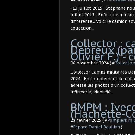
-13 juillet 2015 : Stéphane nou
juillet 2015 : Enfin une miniat
différente... Voici le camion s
collection...
Collector : 
Depreux (pa
Olivier F.) -
06 novembre 2024 ( #
Collector
Collector Camps militaires Dep
2024 : En complément de notre a
adressé les photos d'un collec
infirmerie, identifié...
BMPM : Ivec
(Hachette-Col
23 février 2025 ( #
Pompiers mil
#
Espace Daniel Baldjian
)