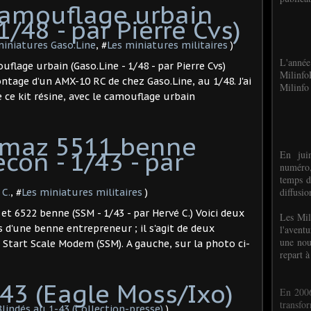
amouflage urbain
1/48 - par Pierre Cvs)
 miniatures Gaso.Line
, #
Les miniatures militaires
)
L'anné
uflage urbain (Gaso.Line - 1/48 - par Pierre Cvs)
Milinf
ntage d’un AMX-10 RC de chez Gaso.Line, au 1/48. J'ai
Milinfo 
e ce kit résine, avec le camouflage urbain
Kamaz 5511 benne
econ - 1/43 - par
En jui
numéro,
temps d
diffusi
 C.
, #
Les miniatures militaires
)
et 6522 benne (SSM - 1/43 - par Hervé C.) Voici deux
Les Mil
d'une benne entrepreneur ; il s'agit de deux
l'avent
une nou
Start Scale Modem (SSM). A gauche, sur la photo ci-
repart à
43 (Eagle Moss/Ixo)
En 2006
transf
Blindés au 1-43 (Collection-presse)
)