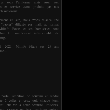
ures sous l'uniforme mais aussi aux
els en service et/ou produits par nos
els nationaux.
èlement au site, nous avons relancé une
 "papier" diffusée par mail, au format
ilinfo Focus et ses hors-séries sont
d'hui le complément indispensable de
.org.
 2023, Milinfo fêtera ses 25 ans
nce...
 porte l'ambition de soutenir et rendre
e à celles et ceux qui, chaque jour,
ent leur vie à notre sécurité. Policiers,
es, sapeurs-pompiers, marins-pompiers,