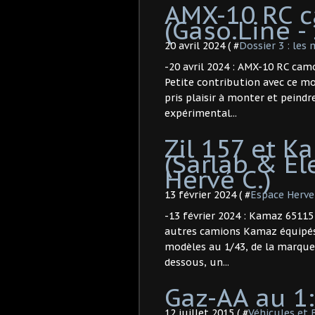
AMX-10 RC c
(Gaso.Line - 
20 avril 2024 ( #
Dossier 3 : les
-20 avril 2024 : AMX-10 RC camo
Petite contribution avec ce mo
pris plaisir à monter et peindr
expérimental...
Zil 157 et 
(Sarlab & El
Hervé C.)
13 février 2024 ( #
Espace Herve
-13 février 2024 : Kamaz 65115 
autres camions Kamaz équipés 
modèles au 1/43, de la marque 
dessous, un...
Gaz-AA au 1:
12 juillet 2015 ( #
Véhicules et 