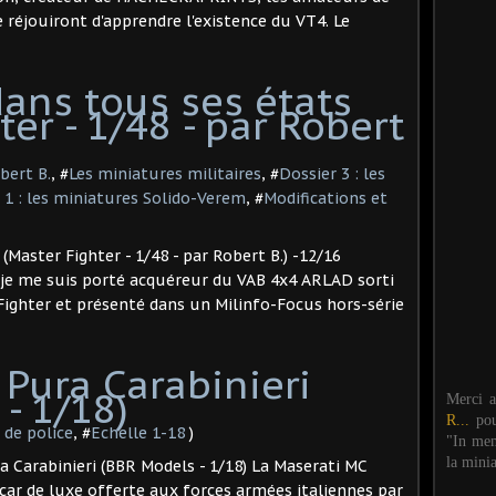
e réjouiront d'apprendre l'existence du VT4. Le
ans tous ses états
ter - 1/48 - par Robert
bert B.
, #
Les miniatures militaires
, #
Dossier 3 : les
 1 : les miniatures Solido-Verem
, #
Modifications et
(Master Fighter - 1/48 - par Robert B.) -12/16
 je me suis porté acquéreur du VAB 4x4 ARLAD sorti
ghter et présenté dans un Milinfo-Focus hors-série
Pura Carabinieri
- 1/18)
Merci 
R...
po
 de police
, #
Echelle 1-18
)
"In mem
la mini
a Carabinieri (BBR Models - 1/18) La Maserati MC
car de luxe offerte aux forces armées italiennes par