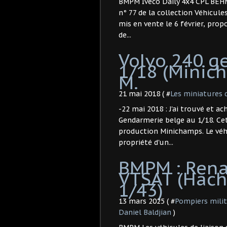
BMPM Iveco Daily 4x4 CPL BEHM 
n° 77 de la collection Véhicul
mis en vente le 6 février, pro
de...
Volvo 240 g
1/18 (Minich
M.
21 mai 2018 ( #
Les miniatures 
-22 mai 2018 : J'ai trouvé et ac
Gendarmerie belge au 1/18. Cet
production Minichamps. Le véhi
propriété d'un...
BMPM : Renau
VTSAT (Hache
1/43) ​
13 mars 2025 ( #
Pompiers milit
Daniel Baldjian
)