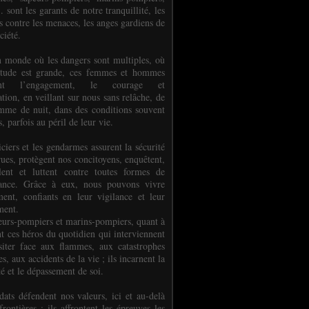
.. sont les garants de notre tranquillité, les
s contre les menaces, les anges gardiens de
ciété.
 monde où les dangers sont multiples, où
titude est grande, ces femmes et hommes
nent l’engagement, le courage et
tion, en veillant sur nous sans relâche, de
mme de nuit, dans des conditions souvent
es, parfois au péril de leur vie.
ciers et les gendarmes assurent la sécurité
rues, protègent nos concitoyens, enquêtent,
llent et luttent contre toutes formes de
uance. Grâce à eux, nous pouvons vivre
ment, confiants en leur vigilance et leur
ment.
eurs-pompiers et marins-pompiers, quant à
nt ces héros du quotidien qui interviennent
siter face aux flammes, aux catastrophes
es, aux accidents de la vie ; ils incarnent la
té et le dépassement de soi.
dats défendent nos valeurs, ici et au-delà
rontières ; ils affrontent les épreuves les