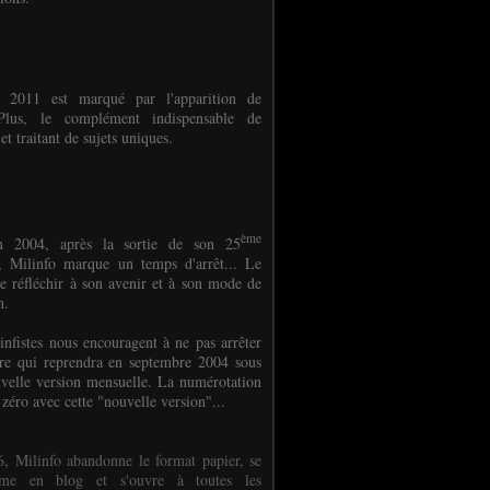
e 2011 est marqué par l'apparition de
oPlus, le complément indispensable de
et traitant de sujets uniques.
ème
n 2004, après la sortie de son 25
 Milinfo marque un temps d'arrêt... Le
e réfléchir à son avenir et à son mode de
on.
infistes nous encouragent à ne pas arrêter
ure qui reprendra en septembre 2004 sous
velle version mensuelle. La numérotation
 zéro avec cette "nouvelle version"...
, Milinfo abandonne le format papier, se
orme en blog et s'ouvre à toutes les