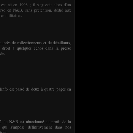
 est né en 1998 ; il s'agissait alors d'un
erso en N&B, sans prétention, dédié aux
es militaires.
auprès de collectionneurs et de détaillants,
 droit à quelques échos dans la presse
sée.
linfo est passé de deux à quatre pages en
, le N&B est abandonné au profit de la
r qui s'impose définitivement dans nos
ions.