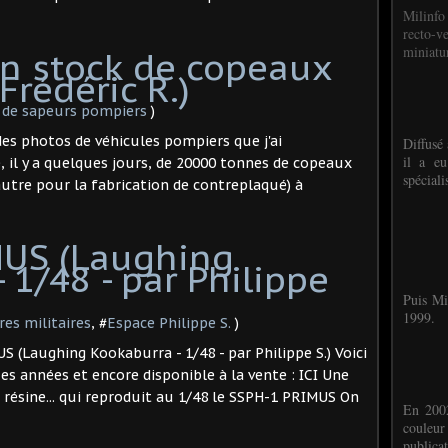
Milinfo
recto-v
miniatur
un stock de copeaux
Frédéric R.)
 de sapeurs pompiers
)
des photos de véhicules pompiers que j'ai
Diffusé 
il a eu
, il y a quelques jours, de 20000 tonnes de copeaux
spéciali
autre pour la fabrication de contreplaqué) à
MUS (Laughing
 1/48 - par Philippe
Puis Mi
1999.
res militaires
, #
Espace Philippe S.
)
S (Laughing Kookaburra - 1/48 - par Philippe S.) Voici
s années et encore disponible à la vente : ICI Une
n résine... qui reproduit au 1/48 le SSPH-1 PRIMUS On
En 2002
couleu
publicat