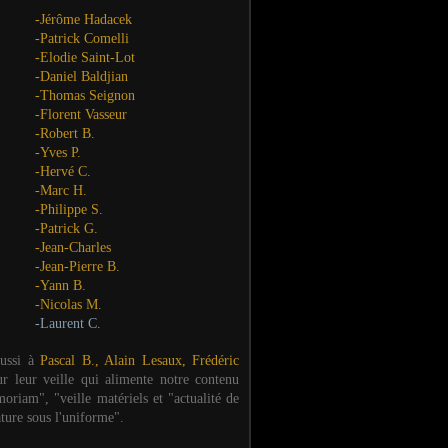
-Jérôme Hadacek
-Patrick Comelli
-Elodie Saint-Lot
-Daniel Baldjian
-Thomas Seignon
-Florent Vasseur
-Robert B.
-Yves P.
-Hervé C.
-Marc H.
-Philippe S.
-Patrick G.
-Jean-Charles
-Jean-Pierre B.
-Yann B.
-Nicolas M.
-Laurent C.
aussi à
Pascal B., Alain Lesaux, Frédéric
ur leur veille qui alimente notre contenu
oriam", "veille matériels et "actualité de
ature sous l'uniforme".