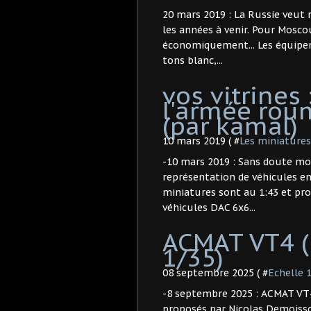
20 mars 2019 : La Russie veut r
les années à venir. Pour Mosco
économiquement... Les équipe
tons blanc,...
vos vitrines 
l'armée rou
(par kamal)
10 mars 2019 ( #
Les miniatures
-10 mars 2019 : Sans doute mo
représentation de véhicules e
miniatures sont au 1:43 et pr
véhicules DAC 6x6...
ACMAT VT4 
1/35)
08 septembre 2025 ( #
Echelle 
-8 septembre 2025 : ACMAT VT
proposés par Nicolas Demoiss