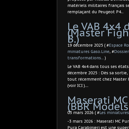
matériels militaires français s
remplaçant du Peugeot P4...
Le VAB 4x4 d
(Master Figh
B.) ​
19 décembre 2025 ( #
Espace Ro
miniatures Gaso.Line
, #
Dossier
transformations...
)
Le VAB 4x4 dans tous ses états 
décembre 2025 : Dès sa sortie,
tout récemment chez Master Fi
(voir ICI )....
Maserati MC 
(BBR Models 
03 mars 2026 ( #
Les miniatures
-3 mars 2026 : Maserati MC Pur
Pura Carabinieri est une super