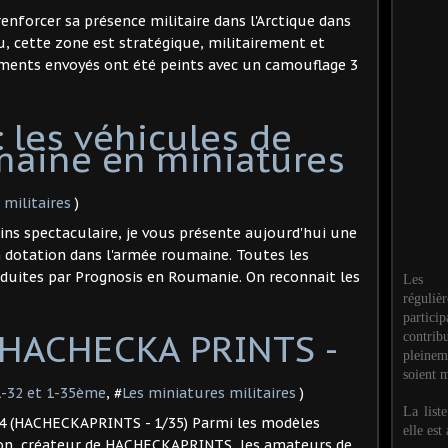
enforcer sa présence militaire dans l'Arctique dans
u, cette zone est stratégique, militairement et
ments envoyés ont été peints avec un camouflage 3
: les véhicules de
maine en miniatures
 militaires
)
ins spectaculaire, je vous présente aujourd'hui une
n dotation dans l'armée roumaine. Toutes les
oduites par Prognosis en Roumanie. On reconnait les
Les M
réguli
partic
(HACHECKA PRINTS -
contri
pleinem
soient m
1-32 et 1-35ème
, #
Les miniatures militaires
)
La list
4 (HACHECKAPRINTS - 1/35) Parmi les modèles
elle est
on, créateur de HACHECKAPRINTS, les amateurs de