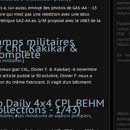
miniat
matéri
s a, lui-aussi, envoyé des photos de GAS-AA : -13
industri
ure qui n'est pas une réédition avec une déco
oviétique GAZ-AA au 1/43 proposé avec le n065 de la
P
arall
version
PDF. M
camps militaires
aujour
r ChL, Kakikar &
Milinfo
 complété
En mai
d'existe
s militaires
)
reux (par ChL, Olivier F. & Kakikar) -6 novembre
rticle publié le 30 octobre, Olivier F. nous a
tor du même fabricant. Il s'agit d'un bâtiment
o Daily 4x4 CPL BEHM
lections - 1/43) ​
Milinfo
itaires
, #
Les miniatures de sapeurs pompiers
,
hommag
consacr
gendarm