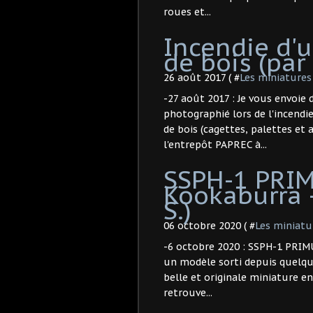
roues et...
Incendie d'
de bois (par 
26 août 2017 ( #
Les miniatures
-27 août 2017 : Je vous envoie 
photographié lors de l'incendie
de bois (cagettes, palettes et 
l'entrepôt PAPREC à...
SSPH-1 PRI
Kookaburra -
S.)
06 octobre 2020 ( #
Les miniatu
-6 octobre 2020 : SSPH-1 PRIMU
un modèle sorti depuis quelque
belle et originale miniature e
retrouve...