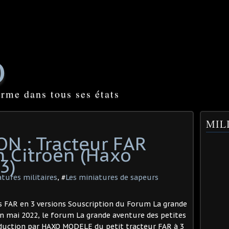
O
orme dans tous ses états
MILI
N : Tracteur FAR
n Citroën (Haxo
3)
atures militaires
, #
Les miniatures de sapeurs
s FAR en 3 versions Souscription du Forum La grande
En mai 2022, le forum La grande aventure des petites
oduction par HAXO MODELE du petit tracteur FAR à 3