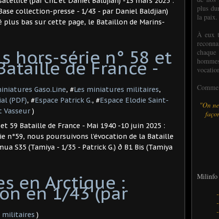
atellite (par ChL et Daniel Baldjian) -13 mars 2025 :
plus dur
e collection-presse - 1/43 - par Daniel Baldjian)
la paix.
plus bas sur cette page, le Bataillon de Marins-
À eux t
reconn
s hors-série n° 58 et
chaque
hommes,
Bataille de France -
vocatio
Comme l
miniatures Gaso.Line
, #
Les miniatures militaires
,
ial (PDF)
, #
Espace Patrick G.
, #
Espace Elodie Saint-
"On ne
t Vasseur
)
façon
et 59 Bataille de France - Mai 1940 -10 juin 2025 :
ie n°59, nous poursuivons l'évocation de la Bataille
ua S35 (Tamiya - 1/35 - Patrick G.) ð B1 Bis (Tamiya
s en Arctique :
Milinfo 
on en 1/43 (par
 militaires
)