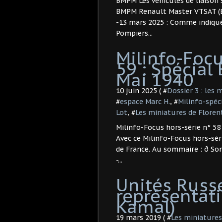
BMPM Les véhicules de liaison s
BMPM Renault Master VTSAT (Bas
-13 mars 2025 : Comme indiqué 
Pompiers...
Milinfo-Focu
59 : Spécial 
Mai 1940
10 juin 2025 ( #
Dossier 3 : les 
#
espace Marc H.
, #
Milinfo-spéc
Lot
, #
Les miniatures de Floren
Milinfo-Focus hors-série n° 58 
Avec ce Milinfo-Focus hors-sér
de France. Au sommaire : ð Som
-...
Unités Russe
représentati
Kamal)
19 mars 2019 ( #
Les miniatures