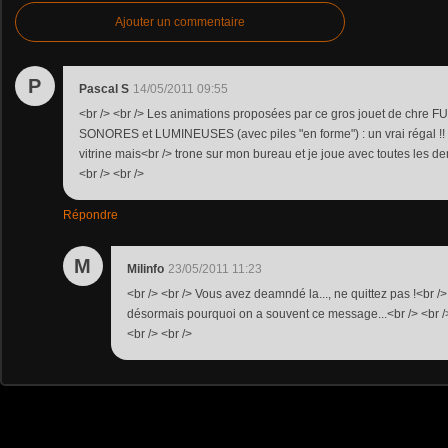
Ajouter un commentaire
P
Pascal S
14/05/2011 09:55
<br /> <br /> Les animations proposées par ce gros jouet de chre FU
SONORES et LUMINEUSES (avec piles "en forme") : un vrai régal !! De
vitrine mais<br /> trone sur mon bureau et je joue avec toutes les dem
<br /> <br />
Répondre
M
Milinfo
23/05/2011 11:23
<br /> <br /> Vous avez deamndé la..., ne quittez pas !<br /> 
désormais pourquoi on a souvent ce message...<br /> <br />
<br /> <br />