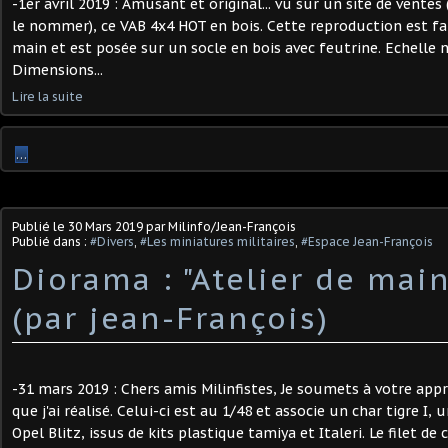
-1er avril 2019 : Amusant et original... vu sur un site de vente
le nommer), ce VAB 4x4 HOT en bois. Cette reproduction est fa
main et est posée sur un socle en bois avec feutrine. Echelle n
Dimensions...
Lire la suite
…
Publié le
30 Mars 2019
par Milinfo/Jean-François
Publié dans :
#Divers
,
#Les miniatures militaires
,
#Espace Jean-François
Diorama : "Atelier de mai
(par jean-François)
-31 mars 2019 : Chers amis Milinfistes, Je soumets à votre app
que j'ai réalisé. Celui-ci est au 1/48 et associe un char tigre I
Opel Blitz, issus de kits plastique tamiya et Italeri. Le filet de 