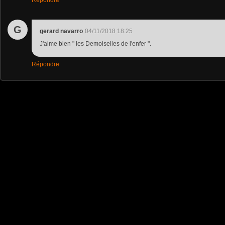
Répondre
G
gerard navarro
04/11/2018 18:25
J'aime bien " les Demoiselles de l'enfer ".
Répondre