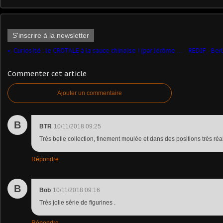
S'inscrire à la newsletter
Curiosité : le CROTALE à la sauce chinoise ! (par Jérôme Hadacek)
Commenter cet article
Ajouter un commentaire
B
BTR
10/11/2018 09:25
Très belle collection, finement moulée et dans des positions très réali
Répondre
B
Bob
10/11/2018 09:16
Très jolie série de figurines .