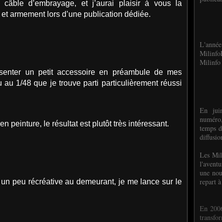
et câble d’embrayage, et j’aurai plaisir à vous la
et armement lors d’une publication dédiée.
L'anné
Milinf
Milinfo 
résenter un petit accessoire en préambule de mes
au au 1/48 que je trouve parti particulièrement réussi
En jui
numéro,
 en peinture, le résultat est plutôt très intéressant.
temps d
diffusi
Les Mil
l'avent
une nou
repart à
 un peu récréative au demeurant, je me lance sur le
En 2006
transf