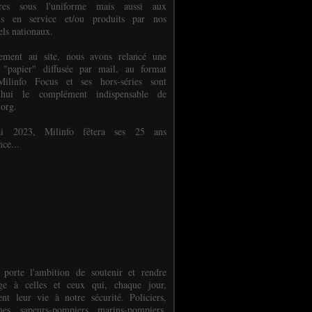
ures sous l'uniforme mais aussi aux
els en service et/ou produits par nos
els nationaux.
èlement au site, nous avons relancé une
 "papier" diffusée par mail, au format
ilinfo Focus et ses hors-séries sont
d'hui le complément indispensable de
.org.
 2023, Milinfo fêtera ses 25 ans
nce...
 porte l'ambition de soutenir et rendre
e à celles et ceux qui, chaque jour,
ent leur vie à notre sécurité. Policiers,
es, sapeurs-pompiers, marins-pompiers,