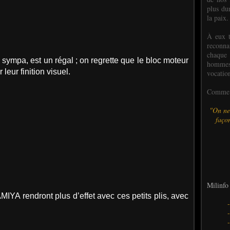
plus dur
la paix.
À eux t
reconn
chaque
 sympa, est un régal ; on regrette que le bloc moteur
hommes,
leur finition visuel.
vocatio
Comme l
"On ne
façon
Milinfo 
AMIYA rendront plus d’effet avec ces petits plis, avec