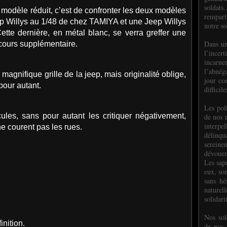
soldats.
le modèle réduit, c’est de confronter les deux modèles
rempart
Jeep Willys au 1/48 de chez TAMIYA et une Jeep Willys
notre so
tte dernière, en métal blanc, se verra greffer une
Dans un
ecours supplémentaire.
l’incer
incar
l’abnéga
agnifique grille de la jeep, mais originalité oblige,
jour co
 pour autant.
difficil
Les poli
es, sans pour autant les critiquer négativement,
de nos 
interpe
ne courent pas les rues.
délinq
sereine
dévoue
Les sap
eux, so
sans hé
naturell
solidari
Nos sol
inition.
de nos f