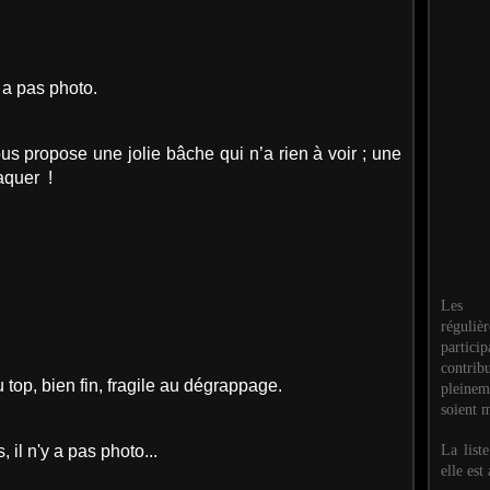
y a pas photo.
s propose une jolie bâche qui n’a rien à voir ; une
laquer !
Les M
réguli
partic
contri
 top, bien fin, fragile au dégrappage.
pleinem
soient m
La list
 il n'y a pas photo...
elle est