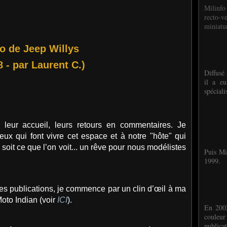
Milinfo
recto-v
miniatur
o de Jeep Willys
8 - par Laurent C.)
Diffusé 
il a eu
spéciali
r leur accueil, leurs retours en commentaires. Je
ux qui font vivre cet espace et à notre "hôte" qui
soit ce que l’on voit... un rêve pour nous modélistes
Puis Mi
1999.
s publications, je commence par un clin d’œil à ma
Moto Indian (voir
ICI
).
En 2002
couleu
publicat