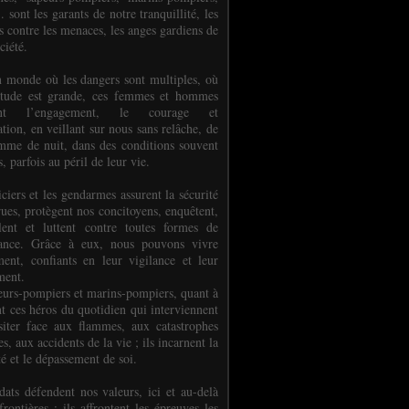
.. sont les garants de notre tranquillité, les
s contre les menaces, les anges gardiens de
ciété.
 monde où les dangers sont multiples, où
titude est grande, ces femmes et hommes
nent l’engagement, le courage et
tion, en veillant sur nous sans relâche, de
mme de nuit, dans des conditions souvent
es, parfois au péril de leur vie.
ciers et les gendarmes assurent la sécurité
rues, protègent nos concitoyens, enquêtent,
llent et luttent contre toutes formes de
uance. Grâce à eux, nous pouvons vivre
ment, confiants en leur vigilance et leur
ment.
eurs-pompiers et marins-pompiers, quant à
nt ces héros du quotidien qui interviennent
siter face aux flammes, aux catastrophes
es, aux accidents de la vie ; ils incarnent la
té et le dépassement de soi.
dats défendent nos valeurs, ici et au-delà
rontières ; ils affrontent les épreuves les