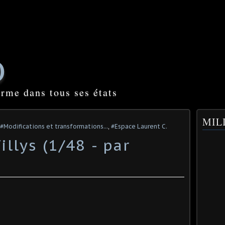
O
orme dans tous ses états
MILI
#Modifications et transformations...
,
#Espace Laurent C.
llys (1/48 - par