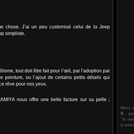
me chose. J’ai un peu customisé celui de la Jeep
op simpliste.
me, tout doit être fait pour l’œil, par l'adoption par
peinture, ou l’ajout de certains petits détails qui
 ce rêve pour nos yeux.
TAMIYA nous offre une belle facture sur sa pelle ;
Merci 
R...
po
"In mem
la mini