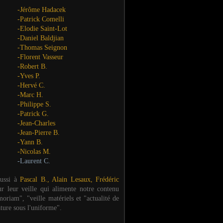
-Jérôme Hadacek
-Patrick Comelli
-Elodie Saint-Lot
-Daniel Baldjian
-Thomas Seignon
-Florent Vasseur
-Robert B.
-Yves P.
-Hervé C.
-Marc H.
-Philippe S.
-Patrick G.
-Jean-Charles
-Jean-Pierre B.
-Yann B.
-Nicolas M.
-Laurent C.
aussi à
Pascal B., Alain Lesaux, Frédéric
ur leur veille qui alimente notre contenu
oriam", "veille matériels et "actualité de
ature sous l'uniforme".