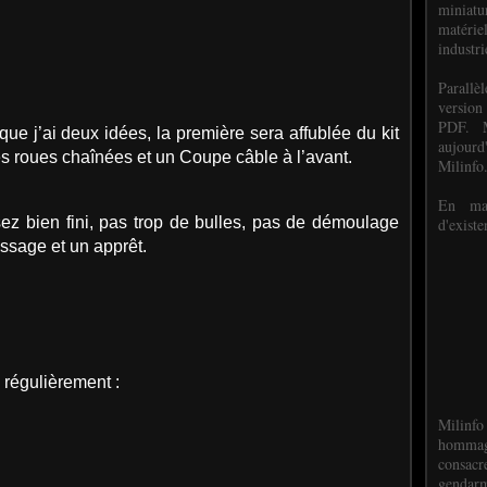
miniat
matéri
industri
P
arall
version
PDF. M
sque j’ai deux idées, la première sera affublée du kit
aujour
s roues chaînées et un Coupe câble à l’avant.
Milinfo
En mai
ez bien fini, pas trop de bulles, pas de démoulage
d'existe
issage et un apprêt.
e régulièrement :
Milinfo
hommag
consacr
gendarm