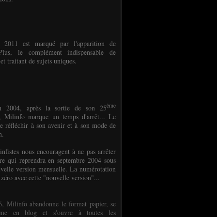
e 2011 est marqué par l'apparition de
oPlus, le complément indispensable de
et traitant de sujets uniques.
ème
n 2004, après la sortie de son 25
 Milinfo marque un temps d'arrêt... Le
e réfléchir à son avenir et à son mode de
on.
infistes nous encouragent à ne pas arrêter
ure qui reprendra en septembre 2004 sous
velle version mensuelle. La numérotation
 zéro avec cette "nouvelle version"...
, Milinfo abandonne le format papier, se
orme en blog et s'ouvre à toutes les