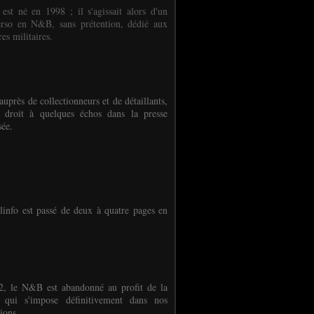
 est né en 1998 ; il s'agissait alors d'un
erso en N&B, sans prétention, dédié aux
es militaires.
auprès de collectionneurs et de détaillants,
 droit à quelques échos dans la presse
sée.
linfo est passé de deux à quatre pages en
, le N&B est abandonné au profit de la
r qui s'impose définitivement dans nos
ions.