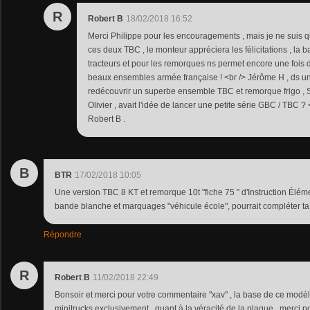
R
Robert B
18/02/2018 16:52
Merci Philippe pour les encouragements , mais je ne suis 
ces deux TBC , le monteur appréciera les félicitations , la 
tracteurs et pour les remorques ns permet encore une fois d
beaux ensembles armée française ! <br /> Jérôme H , ds un a
redécouvrir un superbe ensemble TBC et remorque frigo , Su
Olivier , avait l'idée de lancer une petite série GBC / TBC ?
Robert B .
B
BTR
17/02/2018 10:05
Une version TBC 8 KT et remorque 10t "fiche 75 " d'Instruction Élém
bande blanche et marquages "véhicule école", pourrait compléter ta tr
Répondre
R
Robert B
11/02/2018 22:49
Bonsoir et merci pour votre commentaire "xav" , la base de ce modé
minitrucks exclusivement , quant à la véracité de la plaque , merci pou