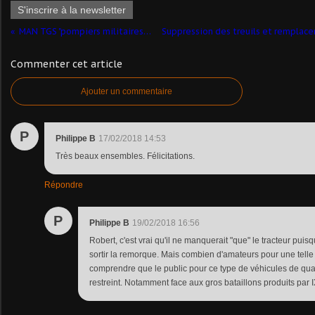
S'inscrire à la newsletter
MAN TGS "pompiers militaires" au 1/43ème (Eligor)
Commenter cet article
Ajouter un commentaire
P
Philippe B
17/02/2018 14:53
Très beaux ensembles. Félicitations.
Répondre
P
Philippe B
19/02/2018 16:56
Robert, c'est vrai qu'il ne manquerait "que" le tracteur pui
sortir la remorque. Mais combien d'amateurs pour une telle 
comprendre que le public pour ce type de véhicules de qual
restreint. Notamment face aux gros bataillons produits par 