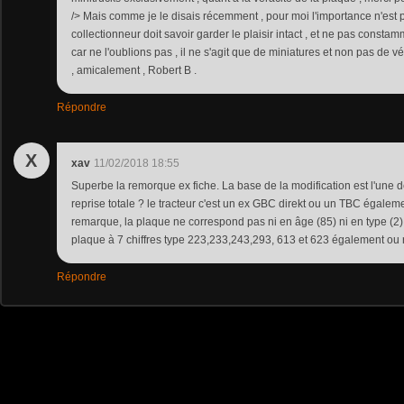
/> Mais comme je le disais récemment , pour moi l'importance n'est pa
collectionneur doit savoir garder le plaisir intact , et ne pas constamm
car ne l'oublions pas , il ne s'agit que de miniatures et non pas de v
, amicalement , Robert B .
Répondre
X
xav
11/02/2018 18:55
Superbe la remorque ex fiche. La base de la modification est l'une 
reprise totale ? le tracteur c'est un ex GBC direkt ou un TBC égaleme
remarque, la plaque ne correspond pas ni en âge (85) ni en type (2)
plaque à 7 chiffres type 223,233,243,293, 613 et 623 également ou 
Répondre