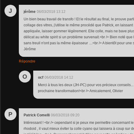
J
jérôme
06/03/2018 13:12
Un bien beau travail de transfo ! Et le résultat au final, le prouve par
collage des vitres, j'utilise le même procédé que Patrick, en laissant 
appliquée, laisser gommer légèrement. Elle colle, mais ne bave plu
délicat au white spirit si un problème survenait.<br /> Bien noté que 
sans treuil n'ont pas la même épaisseur ....<br /> A bientôt pour une s
Jérôme
Répondre
O
ocf
06/03/2018 14:12
Merci à tous les deux (JH-PC) pour vos précieux conseils... 
prochaine transformation!<br /> Amicalement, Olivier
P
Patrick Comelli
06/03/2018 09:20
Intéressant ! <br /> cependant si je peux me permettre concernant le
rhodoid , il vaut mieux éviter la colle cyano qui laissera à coup sur 