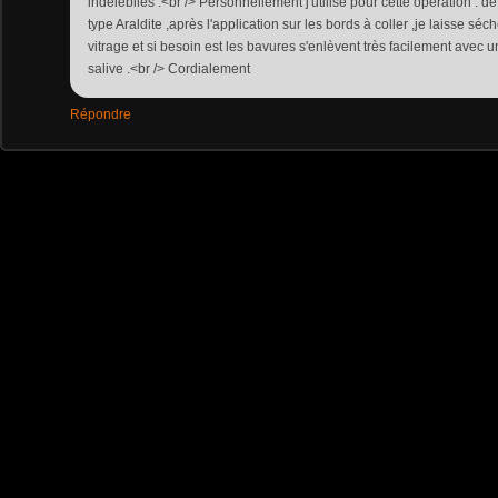
indélébiles .<br /> Personnellement j'utilise pour cette opération : d
type Araldite ,après l'application sur les bords à coller ,je laisse sé
vitrage et si besoin est les bavures s'enlèvent très facilement avec 
salive .<br /> Cordialement
Répondre