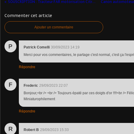
SOUSCRIPTION : Tracteur FAR motorisation Citroën (Haxo Modele - 1/43)
Commenter cet article
Ajouter un commentaire
P
Patrick Comelli
30/09/2023 14:19
Merci pour vos commentaires, le partage c'est normal, c'est ça l'espri
Répondre
F
Frederic
29/09/2023 22:07
Bonjour,<br /> <br /> Toujours épaté par ces doigts d'or !!!!<br /> Féli
Miniaturophilement
Répondre
R
Robert B
29/09/2023 15:33