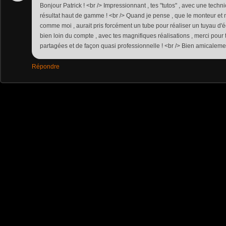
Bonjour Patrick ! <br /> Impressionnant , tes "tutos" , avec une techn
résultat haut de gamme ! <br /> Quand je pense , que le monteur et 
comme moi , aurait pris forcément un tube pour réaliser un tuyau d'
bien loin du compte , avec tes magnifiques réalisations , merci pour
partagées et de façon quasi professionnelle ! <br /> Bien amicalemen
Répondre