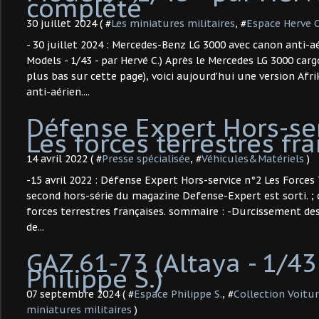
complété
30 juillet 2024 ( #
Les miniatures militaires
, #
Espace Herve C
- 30 juillet 2024 : Mercedes-Benz LG 3000 avec canon anti-a
Models - 1/43 - par Hervé C.) Après le Mercedes LG 3000 car
plus bas sur cette page), voici aujourd'hui une version Afr
anti-aérien....
Défense Expert Hors-ser
Les forces terrestres fr
14 avril 2022 ( #
Presse spécialisée
, #
Véhicules&Matériels
)
-15 avril 2022 : Défense Expert Hors-service n°2 Les Forces 
second hors-série du magazine Defense-Expert est sorti. ; 
forces terrestres françaises. sommaire : -Durcissement des
de...
GAZ 61-73 (Altaya - 1/43
Philippe S.) ​
07 septembre 2024 ( #
Espace Philippe S.
, #
Collection Voitu
miniatures militaires
)