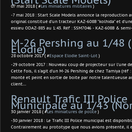
07 mai 2018 ( #
Les miniatures militaires
)
-7 mai 2018 : Start Scale Models annonce la reproduction 
original constitué d'un tracteur KAZ-608B "kolhida" et d'u
essieu ODAZ-885 au 1:43. Réf : SSM7046 - KAZ-608B & se
M-26 Pershing au 1/48 (
Elodie)
28 octobre 2017 ( #
Espace Elodie Saint-Lot
)
-29 octobre 2017 : Nouveau coup de projecteur sur l'une des 
Cette fois, il s'agit d'un M-26 Pershing de chez Tamiya (réf 
monté et peint en sortie de boite par notre talentueuse 
client....
Renault Trafic III Police
Municipale au 1/43 (Nor
30 janvier 2018 ( #
Les miniatures de police
)
-30 janvier 2018 : Le Trafic III Police municipal est disponible
Contrairement au prototype que nous avions présenté, il 