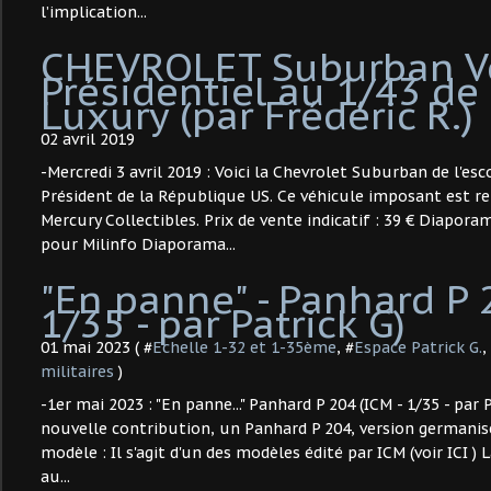
l’implication...
CHEVROLET Suburban V
Présidentiel au 1/43 de
Luxury (par Frédéric R.)
02 avril 2019
-Mercredi 3 avril 2019 : Voici la Chevrolet Suburban de l'esc
Président de la République US. Ce véhicule imposant est re
Mercury Collectibles. Prix de vente indicatif : 39 € Diaporam
pour Milinfo Diaporama...
"En panne" - Panhard P 
1/35 - par Patrick G) ​
01 mai 2023 ( #
Echelle 1-32 et 1-35ème
, #
Espace Patrick G.
,
militaires
)
-1er mai 2023 : "En panne..." Panhard P 204 (ICM - 1/35 - par 
nouvelle contribution, un Panhard P 204, version germanis
modèle : Il s'agit d'un des modèles édité par ICM (voir ICI )
au...