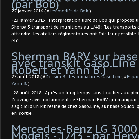
(par Bob)
22 janvier 2016 ( #
Les modifs de Bob
)
-23 janvier 2016 : Interprétation libre de Bob qui propose
Sherpa 5 transport de munitions au 1/48 : "Les transports 
attendre, les ateliers régimentaires ont fait leur possible. 
été...
Sherman BARV sur base
avec transkit Gaso.Line 
Robert et Yann B.)
27 août 2018 ( #
Dossier 3 : les miniatures Gaso.Line
, #
Espac
Yann B.
)
-28 août 2018 : Après un long temps sans toucher aux pinc
l'ouvrage avec notamment ce Sherman BARV qui manquait d
s'agit ici d'un kit résine de chez Gaso.Line, sur base Solido,
en "sortie...
Mercedes-Benz LG 3000
Models - 1/43 - par Hervé 