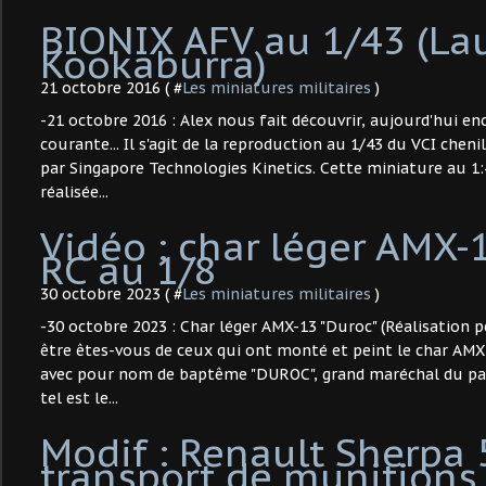
BIONIX AFV au 1/43 (La
Kookaburra)
21 octobre 2016 ( #
Les miniatures militaires
)
-21 octobre 2016 : Alex nous fait découvrir, aujourd'hui e
courante... Il s'agit de la reproduction au 1/43 du VCI chen
par Singapore Technologies Kinetics. Cette miniature au 
réalisée...
Vidéo : char léger AMX-
RC au 1/8
30 octobre 2023 ( #
Les miniatures militaires
)
-30 octobre 2023 : Char léger AMX-13 "Duroc" (Réalisation p
être êtes-vous de ceux qui ont monté et peint le char AMX
avec pour nom de baptême "DUROC", grand maréchal du pala
tel est le...
Modif : Renault Sherpa 
transport de munitions