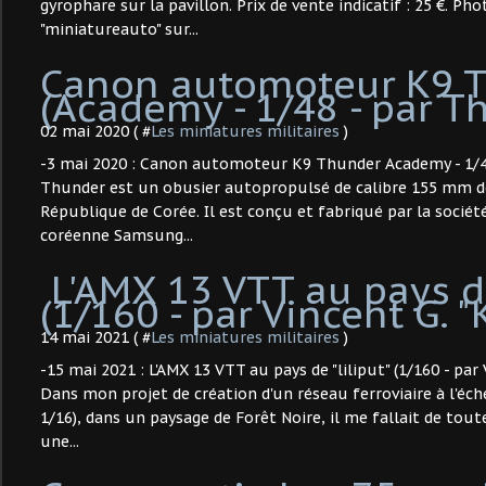
gyrophare sur la pavillon. Prix de vente indicatif : 25 €. P
"miniatureauto" sur...
Canon automoteur K9 
(Academy - 1/48 - par Th
02 mai 2020 ( #
Les miniatures militaires
)
-3 mai 2020 : Canon automoteur K9 Thunder Academy - 1/48 
Thunder est un obusier autopropulsé de calibre 155 mm de
République de Corée. Il est conçu et fabriqué par la socié
coréenne Samsung...
​ L'AMX 13 VTT au pays de
(1/160 - par Vincent G. "K
14 mai 2021 ( #
Les miniatures militaires
)
-15 mai 2021 : L'AMX 13 VTT au pays de "liliput" (1/160 - par 
Dans mon projet de création d'un réseau ferroviaire à l'éche
1/16), dans un paysage de Forêt Noire, il me fallait de tou
une...