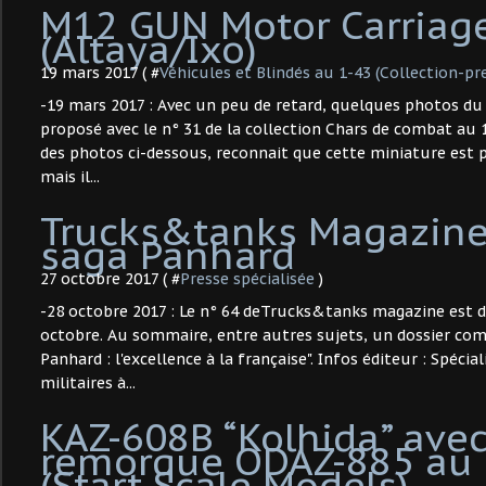
M12 GUN Motor Carriag
(Altaya/Ixo)
19 mars 2017 ( #
Véhicules et Blindés au 1-43 (Collection-pr
-19 mars 2017 : Avec un peu de retard, quelques photos d
proposé avec le n° 31 de la collection Chars de combat au 1
des photos ci-dessous, reconnait que cette miniature est p
mais il...
Trucks&tanks Magazine 
saga Panhard
27 octobre 2017 ( #
Presse spécialisée
)
-28 octobre 2017 : Le n° 64 deTrucks&tanks magazine est d
octobre. Au sommaire, entre autres sujets, un dossier comp
Panhard : l'excellence à la française". Infos éditeur : Spécia
militaires à...
KAZ-608B “Kolhida” ave
remorque ODAZ-885 au 
(Start Scale Models)