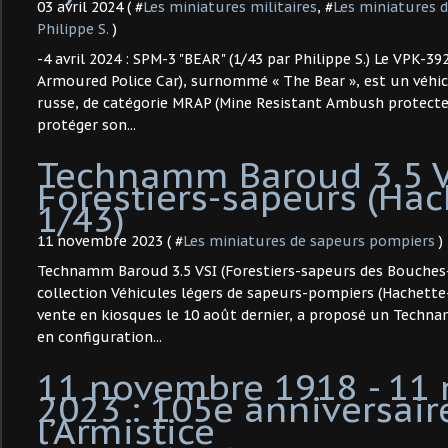
03 avril 2024 ( #
Les miniatures militaires
, #
Les miniatures d
Philippe S.
)
-4 avril 2024 : SPM-3 "BEAR" (1/43 par Philippe S.) Le VPK-3
Armoured Police Car), surnommé « The Bear », est un véhic
russe, de catégorie MRAP (Mine Resistant Ambush protected
protéger son...
Technamm Baroud 3.5 V
Forestiers-sapeurs (Hac
1/43)
11 novembre 2023 ( #
Les miniatures de sapeurs pompiers
)
Technamm Baroud 3.5 VSI (Forestiers-sapeurs des Bouches
collection Véhicules légers de sapeurs-pompiers (Hachette-
vente en kiosques le 10 août dernier, a proposé un Techn
en configuration...
11 novembre 1918 - 11
2023 : 105e anniversair
l’Armistice