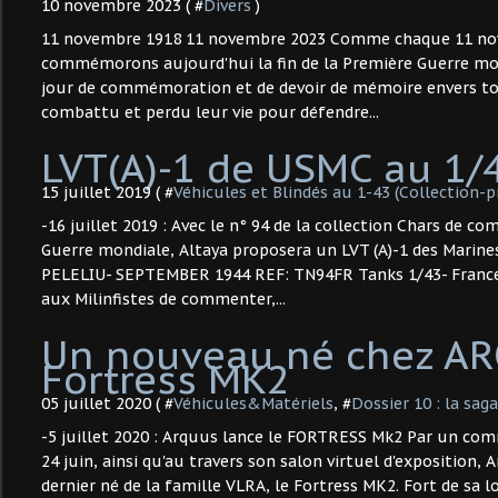
10 novembre 2023 ( #
Divers
)
11 novembre 1918 11 novembre 2023 Comme chaque 11 no
commémorons aujourd'hui la fin de la Première Guerre mon
jour de commémoration et de devoir de mémoire envers to
combattu et perdu leur vie pour défendre...
LVT(A)-1 de USMC au 1/4
15 juillet 2019 ( #
Véhicules et Blindés au 1-43 (Collection-p
-16 juillet 2019 : Avec le n° 94 de la collection Chars de c
Guerre mondiale, Altaya proposera un LVT (A)-1 des Marine
PELELIU- SEPTEMBER 1944 REF: TN94FR Tanks 1/43- France 
aux Milinfistes de commenter,...
Un nouveau né chez AR
Fortress MK2
05 juillet 2020 ( #
Véhicules&Matériels
, #
Dossier 10 : la sa
-5 juillet 2020 : Arquus lance le FORTRESS Mk2 Par un co
24 juin, ainsi qu'au travers son salon virtuel d'exposition, 
dernier né de la famille VLRA, le Fortress MK2. Fort de sa 