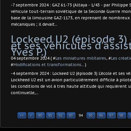
-7 septembre 2024 : GAZ 61-73 (Altaya - 1/43 - par Philippe S
véhicule tout-terrain soviétique de la Seconde Guerre mond
base de la limousine GAZ-1173, en reprenant de nombreu
mécaniques ; il devait...
Lockeed U2 (épisode 3) -
et ses véhicules d'assist
Yves P.)
04 septembre 2024 ( #
Les miniatures militaires
, #
Les créati
#
Modifications et transformations...
)
-4 septembre 2024 : Lockeed U2 (épisode 3) L'école et ses vé
Lockheed U2 est un avion particulièrement difficile à pilote
les conditions de vol à très haute altitude qui requièrent 
continuelle,...
<<
<
10
20
30
40
50
60
70
80
90
91
92
93
94
95
96
97
98