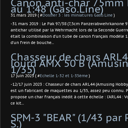
Canon anti-char 75mm
au 1:48 (Gaso.Line)
31 mars 2019 ( #
Dossier 3 : les miniatures Gaso.Line
)
-31 mars 2019 : Le Pak 97/38 (7,5cm Panzerabwehrkanone 9
antichar utilisé par la Wehrmacht lors de la Seconde Guer
était la combinaison d’un tube de canon français modèle 
d’un frein de bouche...
Chasseur de chars ARL4
lourd AMX 50 B (Amusin
1/35) ​
17 juin 2023 ( #
Echelle 1-32 et 1-35ème
)
-12/17 juin 2023 : Chasseur de chars ARL44 (Amusing Hobby
est un fabricant de maquettes au 1/35, assez peu connu. 
propose un char français inédit à cette échelle : l'ARL44 : 
ce kit...
SPM-3 "BEAR" (1/43 par 
S.) ​