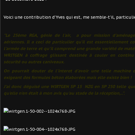
Voici une contribution d'Yves qui est, me semble-t'il, particul
"Le 25ème RGA, génie de l'air, a pour mission d'aménage
aériennes. Il a ceci de particulier qu'il est essentiellement 
l'armée de terre et qu'il comprend une grande variété de matér
WRITGEN à coffrage glissant destinée à couler en continu 
sécurité ou autres caniveaux.
On pourrait douter de l'interet d'avoir une telle machine di
exigeant des formules béton élaborées mais elle existe bien !
J'ai donc déguisé une WIRTGEN SP 15 NZG en SP 250 telle qu
qu'elle n'en était à mon avis qu'au stade de la réception,..".