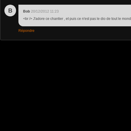
B
Bob
20/12/2012 11:23
<br /> J'adore ce chantier , et puis ce n'est pas le dio de tout le mon
Répondre