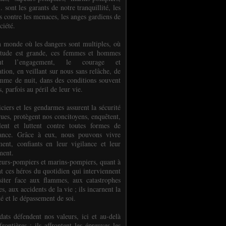
.. sont les garants de notre tranquillité, les
s contre les menaces, les anges gardiens de
ciété.
 monde où les dangers sont multiples, où
titude est grande, ces femmes et hommes
nent l’engagement, le courage et
tion, en veillant sur nous sans relâche, de
mme de nuit, dans des conditions souvent
es, parfois au péril de leur vie.
ciers et les gendarmes assurent la sécurité
rues, protègent nos concitoyens, enquêtent,
llent et luttent contre toutes formes de
uance. Grâce à eux, nous pouvons vivre
ment, confiants en leur vigilance et leur
ment.
eurs-pompiers et marins-pompiers, quant à
nt ces héros du quotidien qui interviennent
siter face aux flammes, aux catastrophes
es, aux accidents de la vie ; ils incarnent la
té et le dépassement de soi.
dats défendent nos valeurs, ici et au-delà
rontières ; ils affrontent les épreuves les