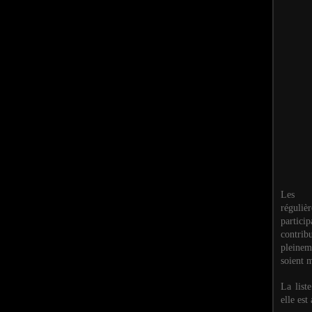
Les M
réguli
partic
contri
pleinem
soient m
La list
elle est