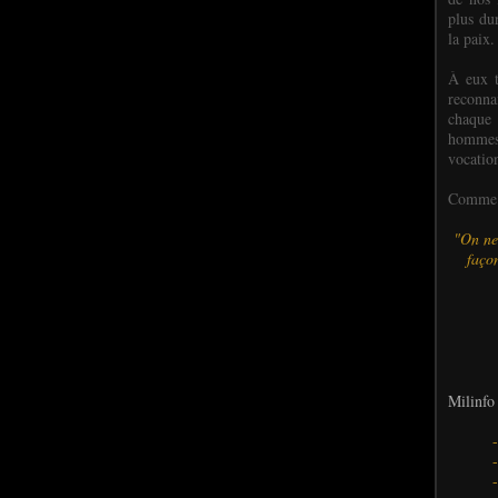
plus dur
la paix.
À eux t
reconn
chaque
hommes,
vocatio
Comme l
"On ne
façon
Milinfo 