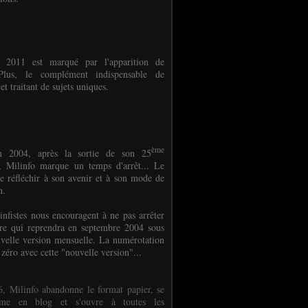
e 2011 est marqué par l'apparition de
oPlus, le complément indispensable de
et traitant de sujets uniques.
ème
n 2004, après la sortie de son 25
 Milinfo marque un temps d'arrêt... Le
e réfléchir à son avenir et à son mode de
on.
infistes nous encouragent à ne pas arrêter
ure qui reprendra en septembre 2004 sous
velle version mensuelle. La numérotation
 zéro avec cette "nouvelle version"...
, Milinfo abandonne le format papier, se
orme en blog et s'ouvre à toutes les