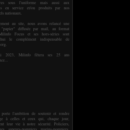
ures sous l'uniforme mais aussi aux
els en service et/ou produits par nos
els nationaux.
èlement au site, nous avons relancé une
 "papier" diffusée par mail, au format
ilinfo Focus et ses hors-séries sont
d'hui le complément indispensable de
.org.
 2023, Milinfo fêtera ses 25 ans
nce...
 porte l'ambition de soutenir et rendre
e à celles et ceux qui, chaque jour,
ent leur vie à notre sécurité. Policiers,
es, sapeurs-pompiers, marins-pompiers,