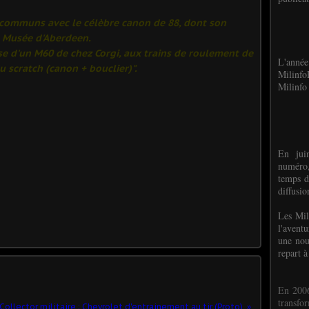
 communs avec le célèbre canon de 88, dont son
au Musée d'Aberdeen.
sse d'un M60 de chez Corgi, aux trains de roulement de
L'anné
u scratch (canon + bouclier)".
Milinf
Milinfo 
En jui
numéro,
temps d
diffusi
Les Mil
l'avent
une nou
repart à
En 2006
transf
Collector militaire : Chevrolet d'entrainement au tir (Proto)