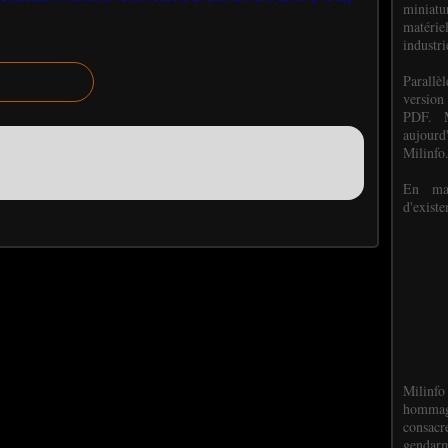
miniat
matéri
industri
P
arall
version
PDF. M
aujour
Milinfo
En mai
d'existe
Milinfo
hommag
consacr
gendarm