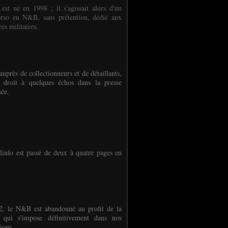
 est né en 1998 ; il s'agissait alors d'un
erso en N&B, sans prétention, dédié aux
es militaires.
auprès de collectionneurs et de détaillants,
 droit à quelques échos dans la presse
sée.
linfo est passé de deux à quatre pages en
, le N&B est abandonné au profit de la
r qui s'impose définitivement dans nos
ions.