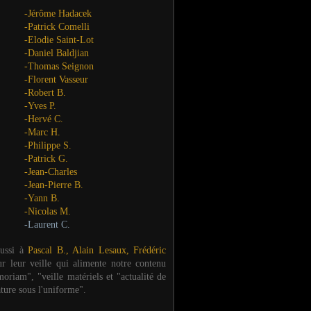
-Jérôme Hadacek
-Patrick Comelli
-Elodie Saint-Lot
-Daniel Baldjian
-Thomas Seignon
-Florent Vasseur
-Robert B.
-Yves P.
-Hervé C.
-Marc H.
-Philippe S.
-Patrick G.
-Jean-Charles
-Jean-Pierre B.
-Yann B.
-Nicolas M.
-Laurent C.
aussi à
Pascal B., Alain Lesaux, Frédéric
ur leur veille qui alimente notre contenu
oriam", "veille matériels et "actualité de
ature sous l'uniforme".