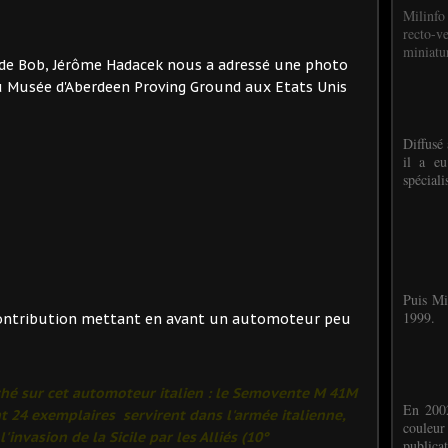
Milinfo
recto-v
miniatur
n de Bob, Jérôme Hadacek nous a adressé une photo
 Musée d'Aberdeen Proving Ground aux Etats Unis
Diffusé 
il a eu
spéciali
Puis Mi
1999.
ontribution mettant en avant un automoteur peu
ché sur cet automoteur italien : le Semovente M 41M
En 2002
nt 24 exemplaires servirent dans l'armée italienne,
couleu
invasion de la Sicile par les Alliés (10°
publicat