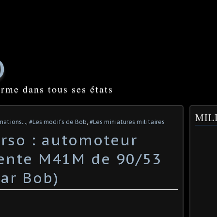
O
orme dans tous ses états
MILI
mations...
,
#Les modifs de Bob
,
#Les miniatures militaires
erso : automoteur
vente M41M de 90/53
ar Bob)