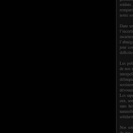
soldats.
rempart
notre so
Dans un
l’incer
incar
l’abnéga
jour co
difficil
Les poli
de nos 
interpe
délinq
sereine
dévoue
Les sap
eux, so
sans hé
naturell
solidari
Nos sol
de nos f