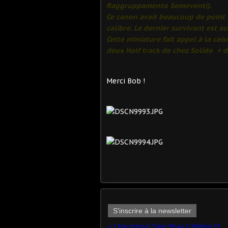
Raggruppamento Semoventi).
Ce canon avait beaucoup de point
calibre. Le dernier survivant est 
Cette miniature fait appel à la cai
deux Half track de chez Solido + d
Merci Bob !
S'inscrire à la newsletter
Char chinois Type 99 au 1/43ème (?)