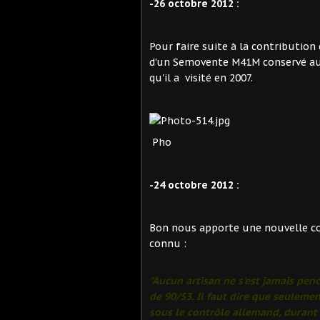
-26 octobre 2012 :
Pour faire suite à la contributio
d'un Semovente M41M conservé au
qu'il a visité en 2007.
Pho
-24 octobre 2012 :
Bon nous apporte une nouvelle c
connu :
"Aucun artisan ne s'est jamais pen
de 90/53. Il faut dire que seuleme
sous le contrôle allemand, durant l'