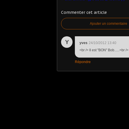
Commenter cet article
Ajouter un commentaire
Y
yves
24/10/2012 13:40
<br /> Il est "BON" Bob......<br />
Répondre