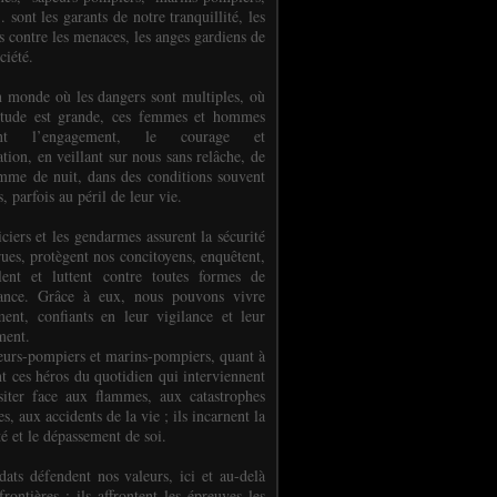
.. sont les garants de notre tranquillité, les
s contre les menaces, les anges gardiens de
ciété.
 monde où les dangers sont multiples, où
titude est grande, ces femmes et hommes
nent l’engagement, le courage et
tion, en veillant sur nous sans relâche, de
mme de nuit, dans des conditions souvent
es, parfois au péril de leur vie.
ciers et les gendarmes assurent la sécurité
rues, protègent nos concitoyens, enquêtent,
llent et luttent contre toutes formes de
uance. Grâce à eux, nous pouvons vivre
ment, confiants en leur vigilance et leur
ment.
eurs-pompiers et marins-pompiers, quant à
nt ces héros du quotidien qui interviennent
siter face aux flammes, aux catastrophes
es, aux accidents de la vie ; ils incarnent la
té et le dépassement de soi.
dats défendent nos valeurs, ici et au-delà
rontières ; ils affrontent les épreuves les