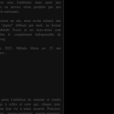
ures sous l'uniforme mais aussi aux
els en service et/ou produits par nos
els nationaux.
èlement au site, nous avons relancé une
 "papier" diffusée par mail, au format
ilinfo Focus et ses hors-séries sont
d'hui le complément indispensable de
.org.
 2023, Milinfo fêtera ses 25 ans
nce...
 porte l'ambition de soutenir et rendre
e à celles et ceux qui, chaque jour,
ent leur vie à notre sécurité. Policiers,
es, sapeurs-pompiers, marins-pompiers,