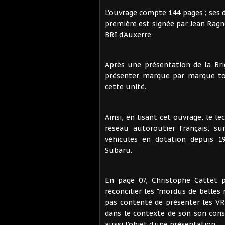
L'ouvrage compte 144 pages ; ses 
première est signée par Jean Ragn
BRI d'Auxerre.
Après une présentation de la Brig
présenter marque par marque tou
cette unité.
Ainsi, en lisant cet ouvrage, le l
réseau autoroutier français, su
véhicules en dotation depuis 19
Subaru.
En page 07, Christophe Cattet p
réconcilier les "mordus de belles m
pas contenté de présenter les VRI
dans le contexte de son son const
aussi l'objet d'une présentation.