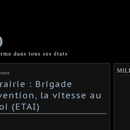
O
orme dans tous ses états
MILI
rmerie
airie : Brigade
vention, la vitesse au
oi (ETAI)