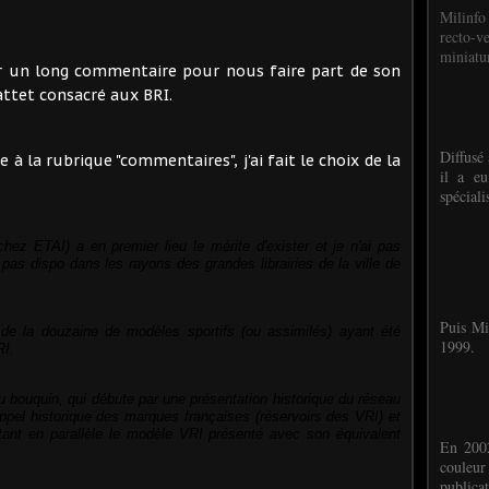
Milinfo
recto-v
miniatur
ger un long commentaire pour nous faire part de son
attet consacré aux BRI.
Diffusé 
 à la rubrique "commentaires", j'ai fait le choix de la
il a eu
spéciali
chez ETAI)
a
en premier lieu
le mérite d'exister et je n'ai pas
as dispo dans les rayons des grandes librairies de la ville de
Puis Mi
de la douzaine de modèles sportifs (ou assimilés) ayant été
1999.
RI.
du bouquin, qui débute par une présentation historique du réseau
appel historique des marques françaises (réservoirs des VRI) et
tant en parallèle le modèle VRI présenté avec son équivalent
En 2002
couleu
publicat