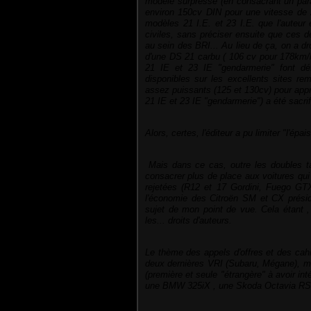
modèle surpressé (en consacrant un para
environ 150cv DIN pour une vitesse de 200
modèles 21 I.E. et 23 I.E. que l'auteu
civiles, sans préciser ensuite que ces 
au sein des BRI... Au lieu de ça, on a dr
d'une DS 21 carbu
(
106 cv
pour 178km/
21 IE et 23 IE "gendarmerie" font dé
disponibles sur les excellents sites rem
assez puissants (125 et 130cv) pour app
21 IE et 23 IE "gendarmerie") a été sacrif
Alors, certes, l'éditeur a pu limiter "l'ép
Mais dans ce cas, outre les doubles ta
consacrer plus de place aux voitures qui 
rejetées (R12 et 17 Gordini, Fuego GT
l'économie des Citroën
SM et CX
présid
sujet de mon point de vue.
Cela étant
,
les... droits d'auteurs.
Le
thème des appels d'offres et des cah
deux dernières VRI (Subaru, Mégane), 
(première et seule "étrangère" à avoir in
une BMW 325iX , une Skoda Octavia RS o