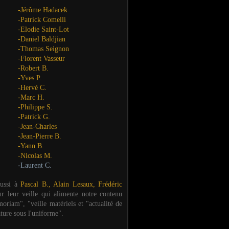
-Jérôme Hadacek
-Patrick Comelli
-Elodie Saint-Lot
-Daniel Baldjian
-Thomas Seignon
-Florent Vasseur
-Robert B.
-Yves P.
-Hervé C.
-Marc H.
-Philippe S.
-Patrick G.
-Jean-Charles
-Jean-Pierre B.
-Yann B.
-Nicolas M.
-Laurent C.
aussi à
Pascal B., Alain Lesaux, Frédéric
ur leur veille qui alimente notre contenu
oriam", "veille matériels et "actualité de
ature sous l'uniforme".