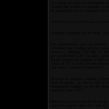
J'ai trouvé en outre fort pertinentes l
chassis) des modèles en question : c'es
les journalistes sportifs spécialisés (Ec
Pour l'heure, je n'ai fait que parcourir l'
Quelques remarques tout de même
,
à l'
Les comparaisons
avec les modèles ci
techniques (par modèle) fait trop souve
essence ... identique ! (Cf. SM, CX, R2
par modèle aurait suffi... ou alors, quan
eût été opportun de souligner, et elles se
V.Max
de 215, la 1600S de série étant c
très sérieux, à l'instar de Sport-Auto
)...
Je passe sur quelques coquilles, comme 
km/h en pointe... au lieu de 215, ou 
l'orthographe "brigage" au lieu de "brig
relecteurs chez ETAI ?
Mais surtout, la plus grande lacune du 
quasiment ignorée, alors qu'il s'agit d'u