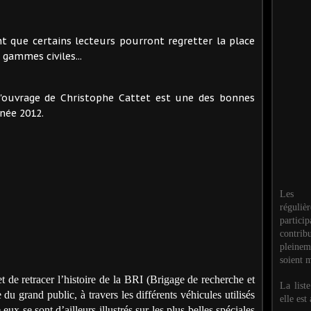
int que certains lecteurs pourront regretter la place
gammes civiles...
'ouvrage de Christophe Cattet est une des bonnes
nnée 2012.
Les M
réguli
partic
contri
pleinem
soient m
t de retracer l’histoire de la BRI (Brigage de recherche et
La list
du grand public, à travers les différents véhicules utilisés
elle est
eux se sont d’ailleurs illustrés sur les plus belles spéciales