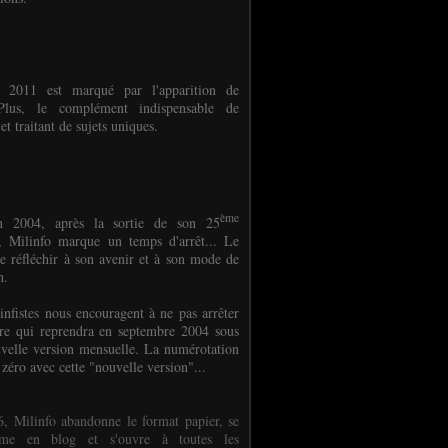
e 2011 est marqué par l'apparition de
oPlus, le complément indispensable de
et traitant de sujets uniques.
ème
n 2004, après la sortie de son 25
 Milinfo marque un temps d'arrêt... Le
e réfléchir à son avenir et à son mode de
on.
infistes nous encouragent à ne pas arrêter
ure qui reprendra en septembre 2004 sous
velle version mensuelle. La numérotation
 zéro avec cette "nouvelle version"...
, Milinfo abandonne le format papier, se
orme en blog et s'ouvre à toutes les