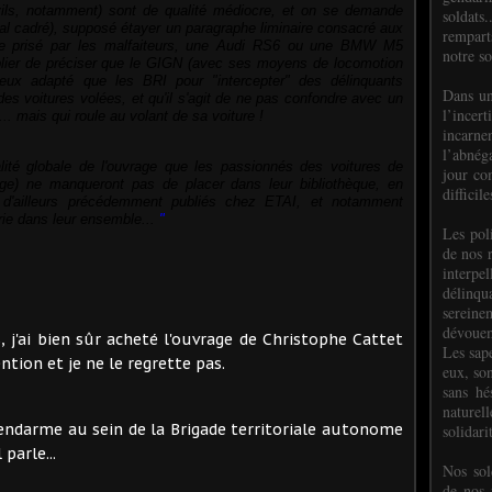
vils, notamment) sont de qualité médiocre, et on se demande
soldats.
mal cadré), supposé étayer un paragraphe
liminaire
consacré aux
rempart
èle prisé par les malfaiteurs, une Audi RS6 ou une BMW M5
notre so
lier de préciser que le GIGN (avec ses moyens de locomotion
ux adapté que les BRI pour "intercepter" des délinquants
Dans un
es voitures volées, et qu'il s'agit de ne pas confondre avec un
l’incer
. mais qui roule au volant de sa voiture !
incar
l’abnéga
lité globale de l'ouvrage que les passionnés des voitures de
jour co
rge) ne manqueront pas de placer dans leur bibliothèque, en
difficil
 d'ailleurs précédemment publiés chez ETAI, et
notamment
ie dans leur ensemble...
"
Les poli
de nos 
interpe
délinq
sereine
dévoue
s, j'ai bien sûr acheté l'ouvrage de Christophe Cattet
Les sap
ntion et je ne le regrette pas.
eux, so
sans hé
naturell
gendarme au sein de la Brigade territoriale autonome
solidari
 parle...
Nos sol
de nos f