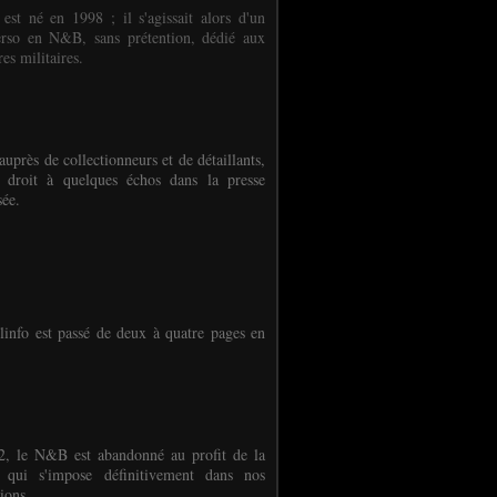
 est né en 1998 ; il s'agissait alors d'un
erso en N&B, sans prétention, dédié aux
es militaires.
auprès de collectionneurs et de détaillants,
 droit à quelques échos dans la presse
sée.
linfo est passé de deux à quatre pages en
, le N&B est abandonné au profit de la
r qui s'impose définitivement dans nos
ions.