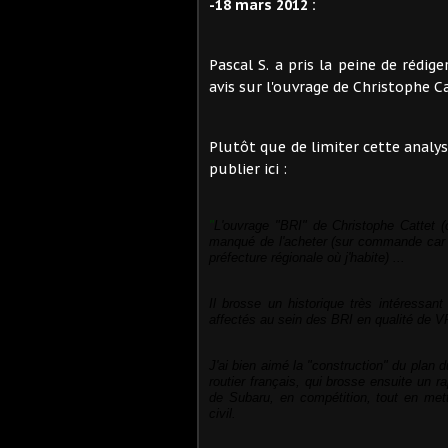
-18 mars 2012 :
Pascal S. a pris la peine de rédi
avis sur l'ouvrage de Christophe C
Plutôt que de limiter cette analyse
publier ici :
"
L'ouvrage "BRI" de Christophe Cattet
(
manqué de l'acheter
(sur commande car p
préfecture régionale où j'habite)
...
Il brosse un historique
très intéressant
affectés au sein des BRI en qualité de V
J'ai bien aimé la "construction" du plan 
routier français, qui brosse ensuite un r
de Subaru, en compétition, tout en met
civil.