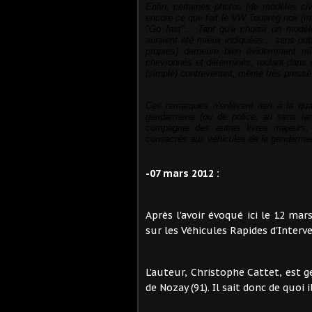
Enfin, certaines photos (de modèles ci
encore ce que fait le VW Touareg noir (
"Go fast"... Tant qu'à choisir un mod
auraient été mieux indiquées...
sans oub
propres) demeure bien évidemment mie
chevronnés et déterminés, roulant dans d
(simple) contrevenant, même très pressé..
Ces remarques n'enlèvent rien à la qua
gendarmerie (ou de police, au sens la
compagnie des autres livres majeurs,
consacrés aux véhicules de la gendarmer
-07 mars 2012 :
Après l'avoir évoqué ici le 12 mar
sur les Véhicules Rapides d'Interve
L'auteur, Christophe Cattet, est 
de Nozay (91). Il sait donc de quoi il