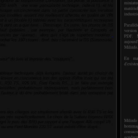
graphe au compresseur Constantin, qui portait la puissance à
miniat
 km/h : une vraie particularité technique, celle-là !!), et les
matéri
r évoque succinctement dans sa partie consacrée aux versions
industri
deux modèles avaient été réellement affectés en qualité de VRI
oit à un (double !!) tableau avec les caractéristiques techniques
P
arall
h)
dont on a que faire... Dommage. En outre, les photos de DS
version
faut (publiées
, par exemple,
par Hachette et Citropolis et
erciés par l'auteur)... alors qu'il s'agit de superbes modèles
,
PDF. M
rocher les 190 chrono
. Bref, très clairement la DS (Surpressée,
aujour
iée...
Milinfo
En mai
aisseur" du livre et imposer des "coupures"...
d'existe
bleaux techniques déjà évoqués, l'auteur aurait pu choisir de
étaient en concurrence lors des appels d'offre mais qui ont été
X, R30 TS, R25 V6, Ford Focus RS...), et faire par exemple
entielles, probablement intéressantes, mais parfaitement hors
l'auteur a dû être
probablement
bridé dans son entreprise par
iers des charges
est simplement abordé avec la R30 TS et les
mais
très
superficiellement.
Le choix de la Subaru Impreza WRX
Milinfo
tégré le parc des BRI) par rapport à une Peugeot 406 coupé V6 ,
hommag
u une Ford Mondéo 220 ST aurait mérité d'être étayé...
consacr
gendarm