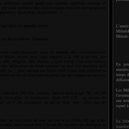
es réflexions tenues quant aux qualités sportives (moteur et
t une belle synthèse des commentaires tenus en leur temps par
happement, Sport-Auto, Auto-Hebdo...)
L'anné
ouvrage dans les grandes lignes.
Milinf
Milinfo 
issue de ce premier "balayage"
:
vils sont bienvenus mais le tableau des caractéristiques
nt double emploi avec celui rapporté à la VRI et qui est, par
1, 405, Mégane, 306, Subaru...) Quel intérêt ? Un seul tableau
En jui
d des différences de détail existent, ce sont ces dernières qu'il
numéro,
ules (ex. : pont rallongé sur l'A110 1600 S pour aller chercher la
temps d
réditée en fait de 204 km/h en pointe par des magazines sportifs
diffusi
Les Mil
celle de la 306 S16, créditée, dans le texte
(page 76)
, de 235
l'avent
de l'évocation, en conclusion, d'une R25 GTI
,
ou encore de
une nou
ade" en 4° de couverture, ce qui la "fout" mal... Z'ont pas de
repart à
livre, de mon point de vue, est liée à la Citroën DS qui a été
En 2006
n modèle passionnant dont il aurait été opportun de distinguer le
transf