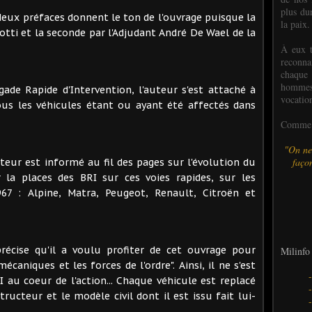
plus dur
deux préfaces donnent le ton de l'ouvrage puisque la
la paix.
otti et la seconde par l'Adjudant André De Wael de la
À eux t
reconn
chaque
hommes,
ade Rapide d'Intervention, l'auteur s'est attaché à
vocatio
s les véhicules étant ou ayant été affectés dans
Comme l
"On ne
façon
ecteur est informé au fil des pages sur l'évolution du
r la places des BRI sur ces voies rapides, sur les
67 : Alpine, Matra, Peugeot, Renault, Citroën et
récise qu'il a voulu profiter de cet ouvrage pour
Milinfo 
écaniques et les forces de l'ordre". Ainsi, il ne s'est
 au coeur de l'action... Chaque véhicule est replacé
ructeur et le modèle civil dont il est issu fait lui-