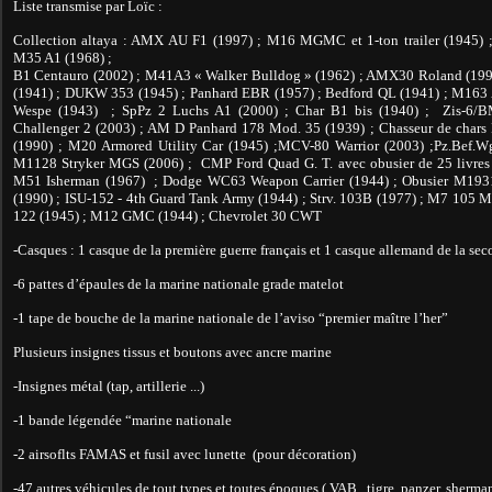
Liste transmise par Loïc :
Collection altaya : AMX AU F1 (1997) ; M16 MGMC et 1-ton trailer (1945) ;
M35 A1 (1968) ;
B1 Centauro (2002) ; M41A3 « Walker Bulldog » (1962) ; AMX30 Roland (1991)
(1941) ; DUKW 353 (1945) ; Panhard EBR (1957) ; Bedford QL (1941) ; M163 A
Wespe (1943) ; SpPz 2 Luchs A1 (2000) ; Char B1 bis (1940) ; Zis-6/
Challenger 2 (2003) ; AM D Panhard 178 Mod. 35 (1939) ; Chasseur de chars
(1990) ; M20 Armored Utility Car (1945) ;MCV-80 Warrior (2003) ;Pz.Bef.W
M1128 Stryker MGS (2006) ; CMP Ford Quad G. T. avec obusier de 25 livres 
M51 Isherman (1967) ; Dodge WC63 Weapon Carrier (1944) ; Obusier M1931
(1990) ; ISU-152 - 4th Guard Tank Army (1944) ; Strv. 103B (1977) ; M7 105 
122 (1945) ; M12 GMC (1944) ; Chevrolet 30 CWT
-Casques : 1 casque de la première guerre français et 1 casque allemand de la se
-6 pattes d’épaules de la marine nationale grade matelot
-1 tape de bouche de la marine nationale de l’aviso “premier maître l’her”
Plusieurs insignes tissus et boutons avec ancre marine
-Insignes métal (tap, artillerie ...)
-1 bande légendée “marine nationale
-2 airsoflts FAMAS et fusil avec lunette (pour décoration)
-47 autres véhicules de tout types et toutes époques ( VAB , tigre, panzer, sherman