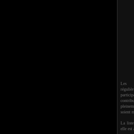
Les M
réguli
partic
contri
pleinem
soient m
La list
elle est