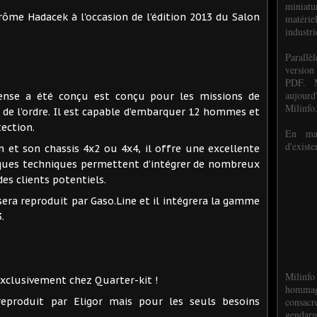
miniat
rôme Hadacek à l'occasion de l'édition 2013 du Salon
matéri
industri
P
arall
version
PDF. M
aujour
ense a été conçu est conçu pour les missions de
Milinfo
n de l’ordre. Il est capable d’embarquer 12 hommes et
ection.
En mai
d'existe
 et son chassis 4x2 ou 4x4, il offre une excellente
tiques techniques permettent d’intégrer de nombreux
es clients potentiels.
era reproduit par Gaso.Line et il intégrera la gamme
.
Milinfo
exclusivement chez Quarter-kit !
hommag
consacr
eproduit par Eligor mais pour les seuls besoins
gendarm