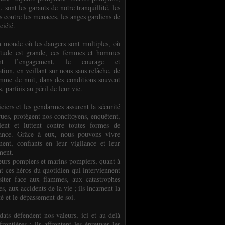
.. sont les garants de notre tranquillité, les
s contre les menaces, les anges gardiens de
ciété.
 monde où les dangers sont multiples, où
titude est grande, ces femmes et hommes
nent l’engagement, le courage et
tion, en veillant sur nous sans relâche, de
mme de nuit, dans des conditions souvent
es, parfois au péril de leur vie.
ciers et les gendarmes assurent la sécurité
rues, protègent nos concitoyens, enquêtent,
llent et luttent contre toutes formes de
uance. Grâce à eux, nous pouvons vivre
ment, confiants en leur vigilance et leur
ment.
eurs-pompiers et marins-pompiers, quant à
nt ces héros du quotidien qui interviennent
siter face aux flammes, aux catastrophes
es, aux accidents de la vie ; ils incarnent la
té et le dépassement de soi.
dats défendent nos valeurs, ici et au-delà
rontières ; ils affrontent les épreuves les