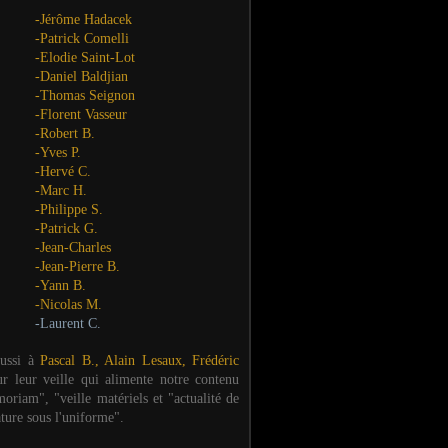
-Jérôme Hadacek
-Patrick Comelli
-Elodie Saint-Lot
-Daniel Baldjian
-Thomas Seignon
-Florent Vasseur
-Robert B.
-Yves P.
-Hervé C.
-Marc H.
-Philippe S.
-Patrick G.
-Jean-Charles
-Jean-Pierre B.
-Yann B.
-Nicolas M.
-Laurent C.
aussi à
Pascal B., Alain Lesaux, Frédéric
ur leur veille qui alimente notre contenu
oriam", "veille matériels et "actualité de
ature sous l'uniforme".