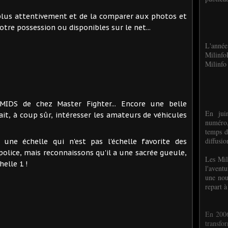
plus attentivement et de la comparer aux photos et
otre possession ou disponibles sur le net...
L'anné
Milinf
Milinfo 
MIDS de chez Master Fighter... Encore une belle
En jui
ait, à coup sûr, intéresser les amateurs de véhicules
numéro,
temps d
diffusi
une échelle qui n'est pas l'échelle favorite des
police, mais reconnaissons qu'il a une sacrée gueule,
Les Mil
elle 1 !
l'avent
une nou
repart à
En 2006
transf