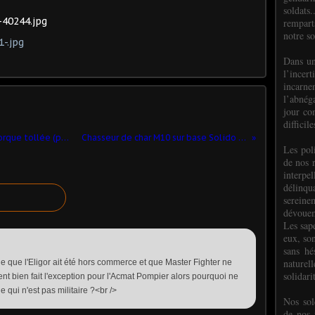
soldats.
rempart
notre so
Dans un
l’incer
incar
l’abnéga
jour co
difficil
Modif : Tracteur Diamond T avec remorque tollée (par Robert B.)
Chasseur de char M10 sur base Solido (par Bob)
Les poli
de nos 
interpe
délinq
sereine
dévoue
Les sap
eux, so
sans hé
naturell
e que l'Eligor ait été hors commerce et que Master Fighter ne
solidari
aient bien fait l'exception pour l'Acmat Pompier alors pourquoi ne
 qui n'est pas militaire ?<br />
Nos sol
de nos f