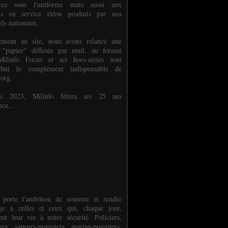
ures sous l'uniforme mais aussi aux
els en service et/ou produits par nos
els nationaux.
èlement au site, nous avons relancé une
 "papier" diffusée par mail, au format
ilinfo Focus et ses hors-séries sont
d'hui le complément indispensable de
.org.
 2023, Milinfo fêtera ses 25 ans
nce...
 porte l'ambition de soutenir et rendre
e à celles et ceux qui, chaque jour,
ent leur vie à notre sécurité. Policiers,
es, sapeurs-pompiers, marins-pompiers,