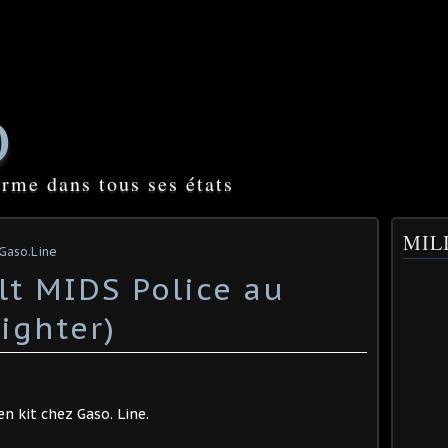
O
orme dans tous ses états
MILI
 Gaso.Line
lt MIDS Police au
ighter)
n kit chez Gaso. Line.