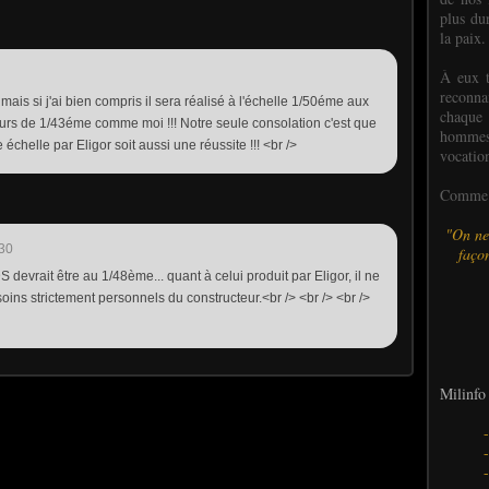
plus dur
la paix.
À eux t
reconn
ais si j'ai bien compris il sera réalisé à l'échelle 1/50éme aux
chaque
eurs de 1/43éme comme moi !!! Notre seule consolation c'est que
hommes,
 échelle par Eligor soit aussi une réussite !!! <br />
vocatio
Comme l
"On ne
:30
façon
S devrait être au 1/48ème... quant à celui produit par Eligor, il ne
soins strictement personnels du constructeur.<br /> <br /> <br />
Milinfo 