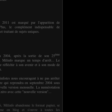
e 2011 est marqué par l'apparition de
oPlus, le complément indispensable de
et traitant de sujets uniques.
ème
n 2004, après la sortie de son 25
 Milinfo marque un temps d'arrêt... Le
e réfléchir à son avenir et à son mode de
on.
infistes nous encouragent à ne pas arrêter
ure qui reprendra en septembre 2004 sous
velle version mensuelle. La numérotation
 zéro avec cette "nouvelle version"...
, Milinfo abandonne le format papier, se
orme en blog et s'ouvre à toutes les