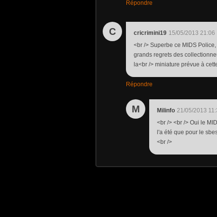
Répondre
C
cricrimini19
15/05/2013 21:06
<br /> Superbe ce MIDS Police, m
grands regrets des collectionn
la<br /> miniature prévue à cette
Répondre
M
Milinfo
21/05/2013 11
<br /> <br /> Oui le MID
l'a été que pour le sbe
<br />