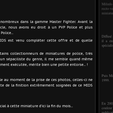
Milinfo
recto-v
miniatur
u nombreux dans la gamme Master Fighter. Avant la
icle, nous avons eu droit à un PVP Police et plus
olice...
Diffusé 
IDS est venu compléter cette offre et de quelle
il a eu
spéciali
tains collectionneurs de miniatures de police, très
e un sépaciliste du genre, il me semble quand même
ent exécutée, mérite bien une petite entorse... !
Puis Mi
e au moment de la prise de ces photos, celles-ci ne
1999.
e de la finition extrêmement soignées de ce MIDS
En 2002
l à cette miniature d'ici la fin du mois...
couleu
publicat