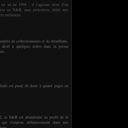
 est né en 1998 ; il s'agissait alors d'un
erso en N&B, sans prétention, dédié aux
es militaires.
auprès de collectionneurs et de détaillants,
 droit à quelques échos dans la presse
sée.
linfo est passé de deux à quatre pages en
, le N&B est abandonné au profit de la
r qui s'impose définitivement dans nos
ions.