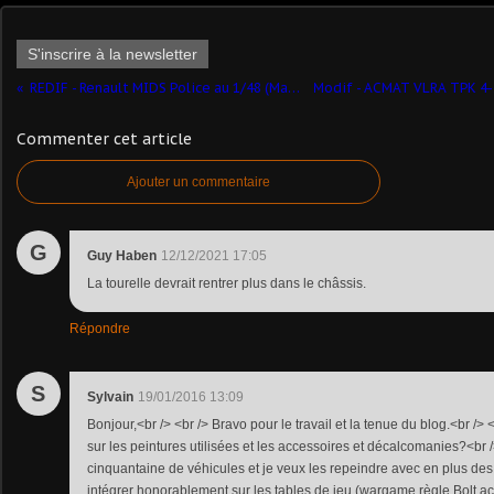
S'inscrire à la newsletter
REDIF - Renault MIDS Police au 1/48 (Master Fighter)
Commenter cet article
Ajouter un commentaire
G
Guy Haben
12/12/2021 17:05
La tourelle devrait rentrer plus dans le châssis.
Répondre
S
Sylvain
19/01/2016 13:09
Bonjour,<br /> <br /> Bravo pour le travail et la tenue du blog.<br />
sur les peintures utilisées et les accessoires et décalcomanies?<br 
cinquantaine de véhicules et je veux les repeindre avec en plus des
intégrer honorablement sur les tables de jeu (wargame règle Bolt act