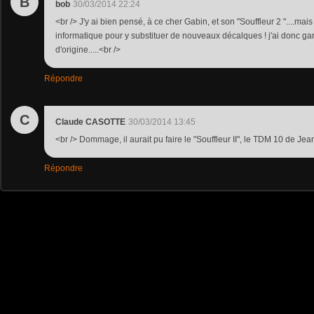
B
bob
30/03/2014 22:24
<br /> J'y ai bien pensé, à ce cher Gabin, et son "Souffleur 2 "....ma
informatique pour y substituer de nouveaux décalques ! j'ai donc g
d'origine.....<br />
Répondre
C
Claude CASOTTE
30/03/2014 13:45
<br /> Dommage, il aurait pu faire le "Souffleur II", le TDM 10 de Jea
Répondre