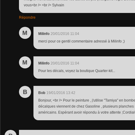
vous<br /> <br /> Sylvain
Répondre
M
Milinfo
20/01/2016 11:04
merci pour ce gentil commentaire adressé à Milinfo ;)
M
Milinfo
20/01/2016 11:04
Pour les décals, voyez la boutique Quarter-kit...
B
Bob
19/01/2016 13:42
Bonjour, <br /> Pour le peinture , j'utilise "Tamiya" en bom
décalques viennent de chez Gasoline , plusieurs planches
américains. Espérant avoir répondu à votre attente ;Cordia