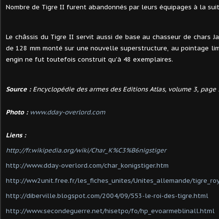
Nombre de Tigre II furent abandonnés par leurs équipages à la suit
Le châssis du Tigre II servit aussi de base au chasseur de chars J
de 128 mm monté sur une nouvelle superstructure, au pointage lim
engin ne fut toutefois construit qu'à 48 exemplaires.
Source :
Encyclopédie des armes des Editions Atlas, volume 3, page 
Photo :
www.dday-overlord.com
Liens :
http://fr.wikipedia.org/wiki/Char_K%C3%B6nigstiger
http://www.dday-overlord.com/char_konigstiger.htm
http://ww2unit.free.fr/les_fiches_unites/Unites_allemande/tigre_ro
http://diberville.blogspot.com/2004/09/553-le-roi-des-tigre.html
http://www.secondeguerre.net/hisetpo/fo/hp_evoarmeblinall.html