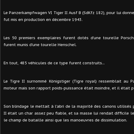
Le Panzerkampfwagen VI Tiger II Ausf B (SdKfz 182), pour lui donner
fut mis en production en décembre 1943.
Les 50 premiers exemplaires furent dotés d'une tourelle Porsch
furent munis d'une tourelle Henschel.
En tout, 485 véhicules de ce type furent construits...
Le Tigre II surnommé Königstiger (Tigre royal) ressemblait au P
moteur mais son rapport poids-puissance était moindre, et il était p
Son blindage le mettait à l'abri de la majorité des canons utilisés p
II était un char assez peu fiable, et sa masse lui rendait difficile
le champ de bataille ainsi que les manoeuvres de dissimulation.