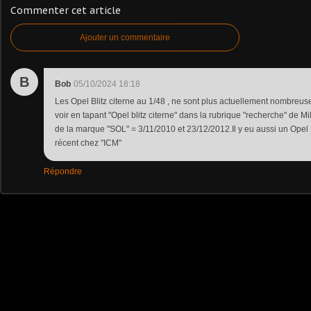
Commenter cet article
Ajouter un commentaire
B
Bob
05/10/2024 18:18
Les Opel Blitz citerne au 1/48 , ne sont plus actuellement nombreuses
voir en tapant "Opel blitz citerne" dans la rubrique "recherche" de Mi
de la marque "SOL" = 3/11/2010 et 23/12/2012.Il y eu aussi un Opel Bl
récent chez "ICM"
Répondre