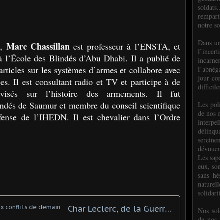
soldats.
rempart
notre so
Dans un
Marc Chassillan
n,
est professeur à l’ENSTA, et
l’incer
 l’École des Blindés d’Abu Dhabi. Il a publié de
incar
rticles sur les systèmes d’armes et collabore avec
l’abnéga
jour co
s. Il est consultant radio et TV et participe à de
difficil
visés sur l’histoire des armements. Il fut
ndés de Saumur et membre du conseil scientifique
Les poli
de nos 
fense de l’IHEDN. Il est chevalier dans l’Ordre
interpe
délinq
sereine
dévoue
Les sap
eux, so
sans hé
naturell
solidari
Char Leclerc, de la Guerre froide aux conflits de demain
Nos sol
de nos f