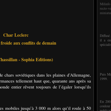
Milinfo
recto-v
miniatur
Char Leclerc
Diffusé 
il a eu
 froide aux conflits de demain
spéciali
hassillan - Sophia Editions)
de chars soviétiques dans les plaines d’Allemagne,
Puis Mi
1999.
ormances tellement haut que, quarante ans après sa
onde entier rêvent toujours de l’égaler lorsqu’ils
En 2002
couleu
es mobiles jusqu’à 3 000 m alors qu’il roule à 50
publicat