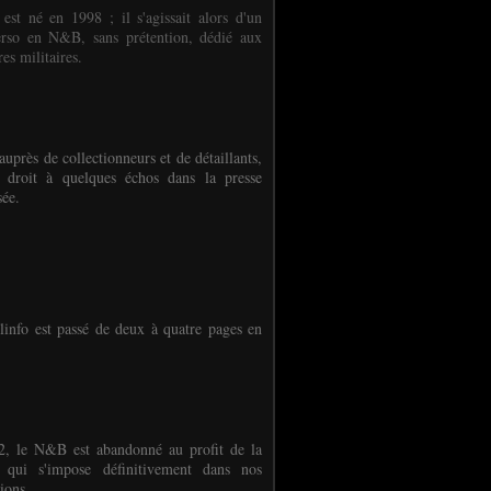
 est né en 1998 ; il s'agissait alors d'un
erso en N&B, sans prétention, dédié aux
es militaires.
auprès de collectionneurs et de détaillants,
 droit à quelques échos dans la presse
sée.
linfo est passé de deux à quatre pages en
, le N&B est abandonné au profit de la
r qui s'impose définitivement dans nos
ions.