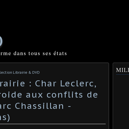
O
orme dans tous ses états
MILI
lection Librairie & DVD
airie : Char Leclerc,
roide aux conflits de
rc Chassillan -
s) ​