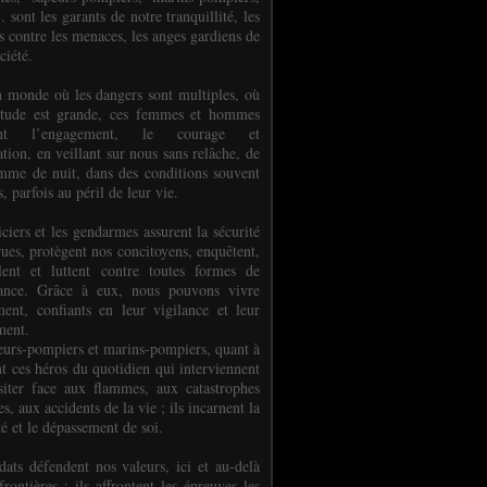
.. sont les garants de notre tranquillité, les
s contre les menaces, les anges gardiens de
ciété.
 monde où les dangers sont multiples, où
titude est grande, ces femmes et hommes
nent l’engagement, le courage et
tion, en veillant sur nous sans relâche, de
mme de nuit, dans des conditions souvent
es, parfois au péril de leur vie.
ciers et les gendarmes assurent la sécurité
rues, protègent nos concitoyens, enquêtent,
llent et luttent contre toutes formes de
uance. Grâce à eux, nous pouvons vivre
ment, confiants en leur vigilance et leur
ment.
eurs-pompiers et marins-pompiers, quant à
nt ces héros du quotidien qui interviennent
siter face aux flammes, aux catastrophes
es, aux accidents de la vie ; ils incarnent la
té et le dépassement de soi.
dats défendent nos valeurs, ici et au-delà
rontières ; ils affrontent les épreuves les