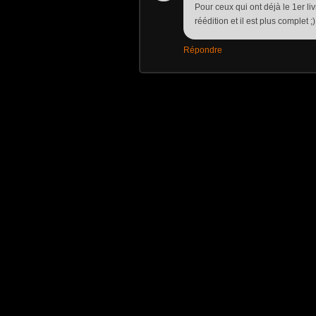
Pour ceux qui ont déjà le 1er li
réédition et il est plus complet ;)
Répondre