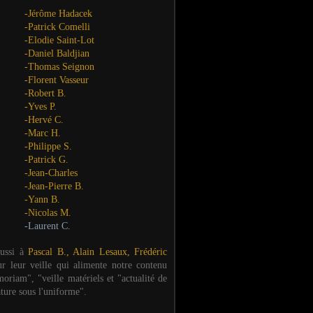
-Jérôme Hadacek
-Patrick Comelli
-Elodie Saint-Lot
-Daniel Baldjian
-Thomas Seignon
-Florent Vasseur
-Robert B.
-Yves P.
-Hervé C.
-Marc H.
-Philippe S.
-Patrick G.
-Jean-Charles
-Jean-Pierre B.
-Yann B.
-Nicolas M.
-Laurent C.
aussi à
Pascal B., Alain Lesaux, Frédéric
ur leur veille qui alimente notre contenu
oriam", "veille matériels et "actualité de
ature sous l'uniforme".