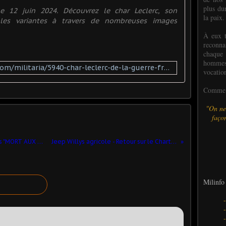
plus dur
e 12 juin 2024. Découvrez le char Leclerc, son
la paix.
les variantes à travers de nombreuses images
À eux t
reconn
chaque
hommes,
https://www.sophia-editions.com/militaria/5940-char-leclerc-de-la-guerre-froide-aux-conflits-de-demain-9782385140656.html
vocatio
Comme l
"On ne
façon
Archives Milinfo (06/2019) : Jeep Willys "MORT AUX CONS" (Hobby Master - 1/48 - par Marc H) - complété
Jeep Willys agricole - Retour sur le Chartrexpo Tractor show 2024 (Par Frédéric R.) ​
Milinfo 