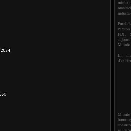
miniat
matéri
industri
P
arall
version
PDF. M
aujour
Milinfo
/2024
En mai
d'existe
660
Milinfo
hommag
consacr
gendarm