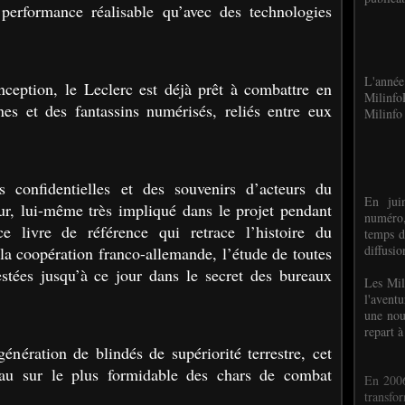
 performance réalisable qu’avec des technologies
L'anné
ception, le Leclerc est déjà prêt à combattre en
Milinf
es et des fantassins numérisés, reliés entre eux
Milinfo 
es confidentielles et des souvenirs d’acteurs du
En jui
r, lui-même très impliqué dans le projet pendant
numéro,
e livre de référence qui retrace l’histoire du
temps d
diffusi
la coopération franco-allemande, l’étude de toutes
estées jusqu’à ce jour dans le secret des bureaux
Les Mil
l'avent
une nou
repart à
énération de blindés de supériorité terrestre, cet
au sur le plus formidable des chars de combat
En 2006
transf