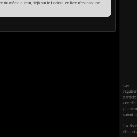
vre du même auteur, déjà sur le Leclerc, ce livre n'est pas une
Les M
réguli
partic
contri
pleinem
soient m
La list
elle est