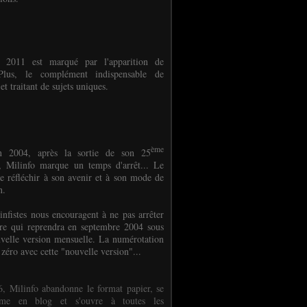
e 2011 est marqué par l'apparition de
oPlus, le complément indispensable de
et traitant de sujets uniques.
ème
n 2004, après la sortie de son 25
 Milinfo marque un temps d'arrêt... Le
e réfléchir à son avenir et à son mode de
on.
infistes nous encouragent à ne pas arrêter
ure qui reprendra en septembre 2004 sous
velle version mensuelle. La numérotation
 zéro avec cette "nouvelle version"...
, Milinfo abandonne le format papier, se
orme en blog et s'ouvre à toutes les