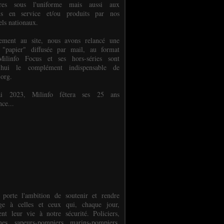
ures sous l'uniforme mais aussi aux
els en service et/ou produits par nos
els nationaux.
èlement au site, nous avons relancé une
 "papier" diffusée par mail, au format
ilinfo Focus et ses hors-séries sont
d'hui le complément indispensable de
.org.
 2023, Milinfo fêtera ses 25 ans
nce...
 porte l'ambition de soutenir et rendre
e à celles et ceux qui, chaque jour,
ent leur vie à notre sécurité. Policiers,
es, sapeurs-pompiers, marins-pompiers,