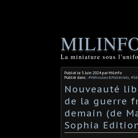
MILINF
La miniature sous l'unif
Publié le
5 Juin 2024
par Milinfo
Publié dans :
#Véhicules&Matériels
,
#Sé
Nouveauté libr
de la guerre f
demain (de Ma
Sophia Edition