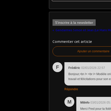
S'inscrire à la newsletter
Commenter cet article
Ajouter un commentaire
F
Frédéric
02/01/2026 22:57
Bonjour,<br /> <br /> Modèle orig
travail et félicitations pour son
Répondre
M
Milinfo
03/01/2026 05
Merci Fred pour ta fidél