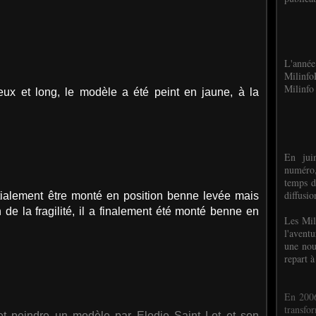
L'anné
Milinf
Milinfo 
ux et long, le modèle a été peint en jaune, à la
En jui
numéro,
temps d
diffusi
itialement être monté en position benne levée mais
de la fragilité,
il a finalement été monté benne en
Les Mil
l'avent
une nou
repart à
En 2006
transf
et peindre un modèle par Elodie Saint Lot et son