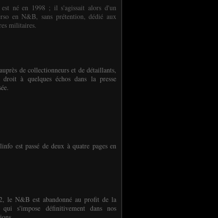
 est né en 1998 ; il s'agissait alors d'un
erso en N&B, sans prétention, dédié aux
es militaires.
auprès de collectionneurs et de détaillants,
 droit à quelques échos dans la presse
sée.
linfo est passé de deux à quatre pages en
, le N&B est abandonné au profit de la
r qui s'impose définitivement dans nos
ions.