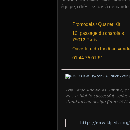
équipe, n'hésitez pas à demander 
Promodels / Quarter Kit
10, passage du charolais
75012 Paris
Ouverture du lundi au vendr
01 44 75 01 61
The , also known as "Jimmy", or
was a highly successful series 
standardized design (from 1941 to
https://en.wikipedia.