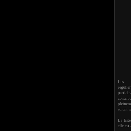
Les M
réguli
partic
contri
pleinem
soient m
La list
elle est