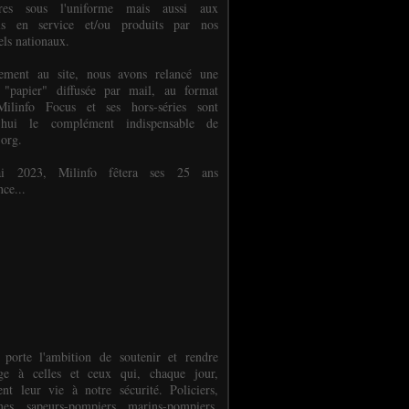
ures sous l'uniforme mais aussi aux
els en service et/ou produits par nos
els nationaux.
èlement au site, nous avons relancé une
 "papier" diffusée par mail, au format
ilinfo Focus et ses hors-séries sont
d'hui le complément indispensable de
.org.
 2023, Milinfo fêtera ses 25 ans
nce...
 porte l'ambition de soutenir et rendre
e à celles et ceux qui, chaque jour,
ent leur vie à notre sécurité. Policiers,
es, sapeurs-pompiers, marins-pompiers,