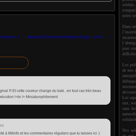
soldats.
rempart
notre so
Dans un
l’incer
incar
Gendarmes Simon et Jean (Le Mans Miniatures - 1/18) ​- complété
Renault B120 sanitaire (Base Eligor - 1/43 - par Hervé C.) ​
l’abnéga
jour co
difficil
Les poli
de nos 
interpe
délinq
sereine
inal !!! Et cette couleur change du kaki...en tout cas très beau
dévoue
Les sap
 exécution !<br /> Miniaturophilement
eux, so
sans hé
naturell
solidari
:46
Nos sol
ité à Milinfo et les commentaires réguliers que tu laisses ici :)
de nos f