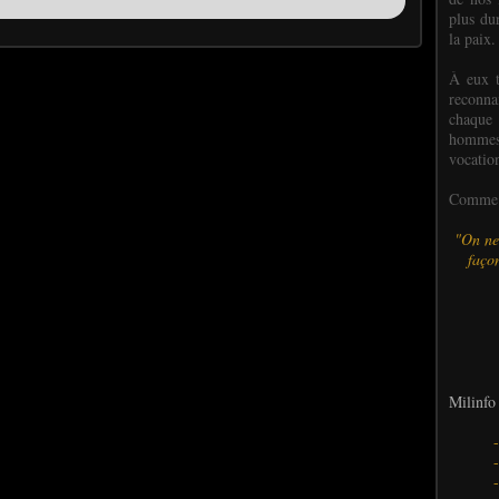
plus dur
la paix.
À eux t
reconn
chaque
hommes,
vocatio
Comme l
"On ne
façon
Milinfo 