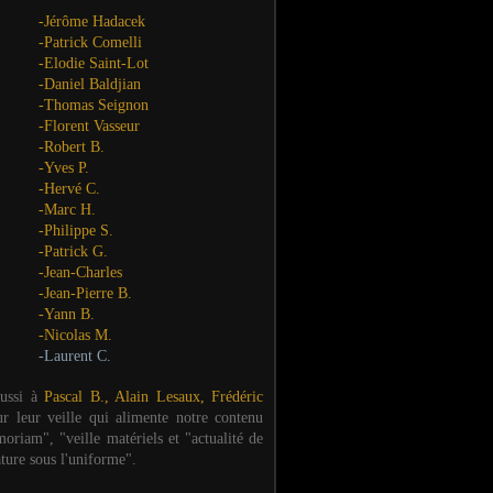
-Jérôme Hadacek
-Patrick Comelli
-Elodie Saint-Lot
-Daniel Baldjian
-Thomas Seignon
-Florent Vasseur
-Robert B.
-Yves P.
-Hervé C.
-Marc H.
-Philippe S.
-Patrick G.
-Jean-Charles
-Jean-Pierre B.
-Yann B.
-Nicolas M.
-Laurent C.
aussi à
Pascal B., Alain Lesaux, Frédéric
ur leur veille qui alimente notre contenu
oriam", "veille matériels et "actualité de
ature sous l'uniforme".