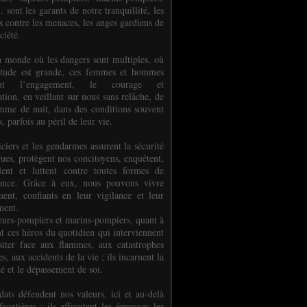
.. sont les garants de notre tranquillité, les
s contre les menaces, les anges gardiens de
ciété.
 monde où les dangers sont multiples, où
titude est grande, ces femmes et hommes
nent l’engagement, le courage et
tion, en veillant sur nous sans relâche, de
mme de nuit, dans des conditions souvent
es, parfois au péril de leur vie.
ciers et les gendarmes assurent la sécurité
rues, protègent nos concitoyens, enquêtent,
llent et luttent contre toutes formes de
uance. Grâce à eux, nous pouvons vivre
ment, confiants en leur vigilance et leur
ment.
eurs-pompiers et marins-pompiers, quant à
nt ces héros du quotidien qui interviennent
siter face aux flammes, aux catastrophes
es, aux accidents de la vie ; ils incarnent la
té et le dépassement de soi.
dats défendent nos valeurs, ici et au-delà
rontières ; ils affrontent les épreuves les