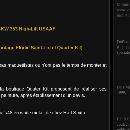
Milinfo
recto-v
miniatur
KW 353 High-Lift USAAF
Diffusé 
il a eu
ontage Elodie Saint-Lot et Quarter Kit)
spéciali
pas maquettistes ou n'ont pas le temps de monter et
Puis Mi
 la boutique Quater Kit proposent de réaliser ses
1999.
peinture, après établissement d'un devis.
1/48 en white metal, de chez Hart Smith.
En 2002
couleu
publicat