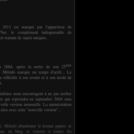
e 2011 est marqué par l'apparition de
oPlus, le complément indispensable de
et traitant de sujets uniques.
ème
n 2004, après la sortie de son 25
 Milinfo marque un temps d'arrêt... Le
e réfléchir à son avenir et à son mode de
on.
infistes nous encouragent à ne pas arrêter
ure qui reprendra en septembre 2004 sous
velle version mensuelle. La numérotation
 zéro avec cette "nouvelle version"...
, Milinfo abandonne le format papier, se
orme en blog et s'ouvre à toutes les