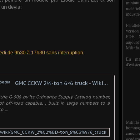
miniat
un devis :
matéri
industri
P
arall
version
PDF. M
aujour
Milinfo
edi de 9h30 à 17h30 sans interruption
En mai
d'existe
GMC CCKW 2½-ton 6×6 truck - Wikipedia
 the G-508 by its Ordnance Supply Catalog number,
of off-road capable, , built in large numbers to a
 ...
Milinfo
hommag
org/wiki/GMC_CCKW_2%C2%BD-ton_6%C3%976_truck
consacr
gendarm