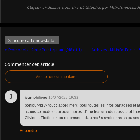
Cliquer ci-dessus pour lire et télécharger Milinfo-Focus
S'inscrire à la newsletter
Promodels : Série Prestige au 1/48 et 1/87 (complété)
Commenter cet article
Ajouter un commentaire
J
jean-philippe
10/07/2025 19:32
bonjour<br /> tout d'abord merci pour toutes les infos partagées et au
acquis ce modele qui pour moi est d'une tres grande réussite et fine
Olivier et Elodie. on en redemande d'autres ! a avoir dans sa ou ses 
Répondre