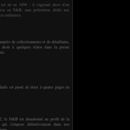
 est né en 1998 ; il s'agissait alors d'un
erso en N&B, sans prétention, dédié aux
es militaires.
auprès de collectionneurs et de détaillants,
 droit à quelques échos dans la presse
sée.
linfo est passé de deux à quatre pages en
, le N&B est abandonné au profit de la
r qui s'impose définitivement dans nos
ions.