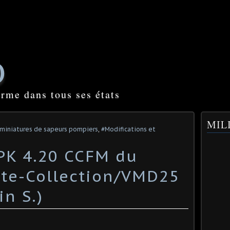
O
orme dans tous ses états
MILI
 miniatures de sapeurs pompiers
,
#Modifications et
PK 4.20 CCFM du
te-Collection/VMD25
in S.)