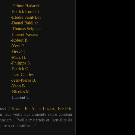
-Jérôme Hadacek
-Patrick Comelli
-Elodie Saint-Lot
-Daniel Baldjian
-Thomas Seignon
-Florent Vasseur
-Robert B.
-Yves P.
-Hervé C.
-Marc H.
-Philippe S.
-Patrick G.
-Jean-Charles
-Jean-Pierre B.
-Yann B.
-Nicolas M.
-Laurent C.
aussi à
Pascal B., Alain Lesaux, Frédéric
ur leur veille qui alimente notre contenu
oriam", "veille matériels et "actualité de
ature sous l'uniforme".