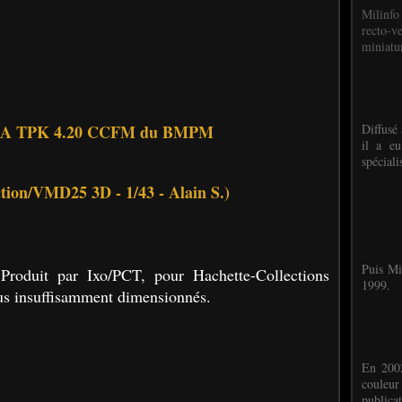
Milinfo
recto-v
miniatur
 TPK 4.20 CCFM du BMPM
Diffusé 
il a eu
spéciali
tion/VMD25 3D - 1/43 - Alain S.)
Puis Mi
uit par Ixo/PCT, pour Hachette-Collections
1999.
us insuffisamment dimensionnés.
En 2002
couleu
publicat