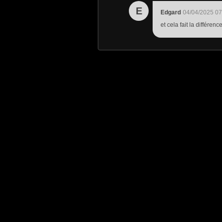
E
Edgard
04/04/2025 07
et cela fait la différence