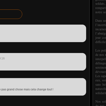
soldats.
rempart
notre so
Dans un
l’incer
incar
l’abnéga
jour co
difficil
Les poli
de nos 
interpe
9:16
délinq
sereine
dévoue
Les sap
eux, so
sans hé
naturell
re pas grand chose mais cela change tout !
solidari
Nos sol
de nos f