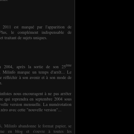
e 2011 est marqué par l'apparition de
oPlus, le complément indispensable de
et traitant de sujets uniques.
ème
n 2004, après la sortie de son 25
 Milinfo marque un temps d'arrêt... Le
e réfléchir à son avenir et à son mode de
on.
infistes nous encouragent à ne pas arrêter
ure qui reprendra en septembre 2004 sous
velle version mensuelle. La numérotation
 zéro avec cette "nouvelle version"...
, Milinfo abandonne le format papier, se
orme en blog et s'ouvre à toutes les