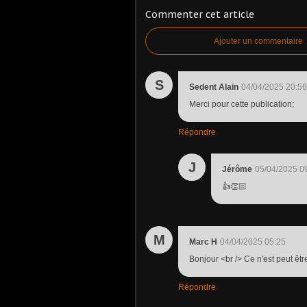
Commenter cet article
Ajouter un commentaire
S
Sedent Alain
04/04/2025 20:56
Merci pour cette publication;
Répondre
J
Jérôme
05/04/2025 0
👍👏🏻
M
Marc H
04/04/2025 05:25
Bonjour <br /> Ce n'est peut êt
Répondre