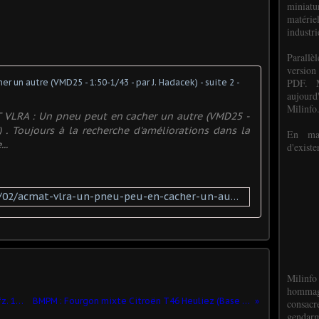
miniat
matéri
industri
P
arall
version
PDF. M
ACMAT VLRA 
aujour
Milinfo
T VLRA : Un pneu peut en cacher un autre (VMD25 -
 . Toujours à la recherche d'améliorations dans la
En mai
..
d'existe
https://www.milinfo.org/2025/02/acmat-vlra-un-pneu-peu-en-cacher-un-autre-vmd25-1-50-1/43-par-j.hadacek.html
Milinfo
hommag
Canon automoteur Grille Ausf.M Sd.Kfz. 138/1 (Bases Altaya - 1/43 - par Hervé C.) ​
BMPM : Fourgon mixte Citroën T46 Heuliez (Base collection-presse -1/43 - par Daniel Bladjian) ​
consacr
gendarm