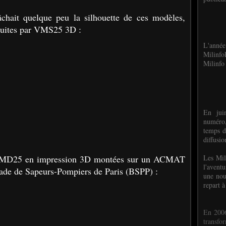
chait quelque peu la silhouette de ces modèles,
duites par VMS25 3D :
L'anné
Milinf
Milinfo 
En jui
numéro,
temps d
diffusi
Les Mil
z VMD25 en impression 3D montées sur un ACMAT
l'avent
e de Sapeurs-Pompiers de Paris (BSPP) :
une nou
repart à
En 2006
transf