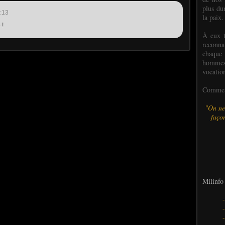
plus dur
:13
la paix.
 !
À eux t
reconn
chaque
hommes,
vocatio
Comme l
"On ne
façon
Milinfo 