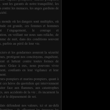
.. sont les garants de notre tranquillité, les
s contre les menaces, les anges gardiens de
ciété.
 monde où les dangers sont multiples, où
titude est grande, ces femmes et hommes
nent l’engagement, le courage et
tion, en veillant sur nous sans relâche, de
mme de nuit, dans des conditions souvent
es, parfois au péril de leur vie.
ciers et les gendarmes assurent la sécurité
rues, protègent nos concitoyens, enquêtent,
llent et luttent contre toutes formes de
uance. Grâce à eux, nous pouvons vivre
ment, confiants en leur vigilance et leur
ment.
eurs-pompiers et marins-pompiers, quant à
nt ces héros du quotidien qui interviennent
siter face aux flammes, aux catastrophes
es, aux accidents de la vie ; ils incarnent la
té et le dépassement de soi.
dats défendent nos valeurs, ici et au-delà
rontières ; ils affrontent les épreuves les