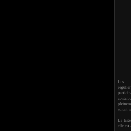
Les M
réguli
partic
contri
pleinem
soient m
La list
elle est