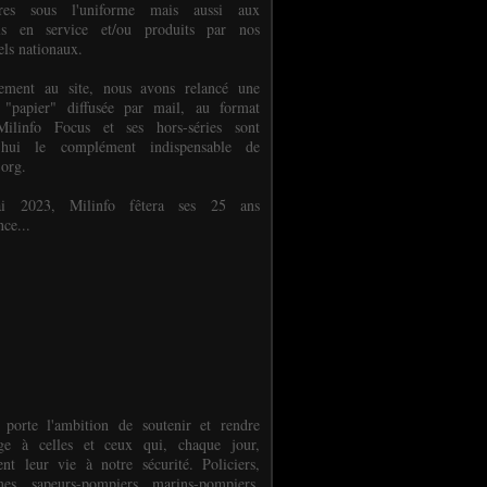
ures sous l'uniforme mais aussi aux
els en service et/ou produits par nos
els nationaux.
èlement au site, nous avons relancé une
 "papier" diffusée par mail, au format
ilinfo Focus et ses hors-séries sont
: Un pneu peut en cacher un autre (VMD25 - 1:50-1/43 - 
d'hui le complément indispensable de
.org.
 2023, Milinfo fêtera ses 25 ans
nce...
 porte l'ambition de soutenir et rendre
e à celles et ceux qui, chaque jour,
ent leur vie à notre sécurité. Policiers,
es, sapeurs-pompiers, marins-pompiers,