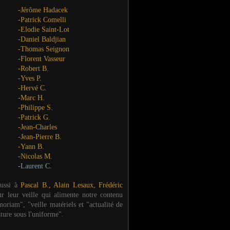
-Jérôme Hadacek
-Patrick Comelli
-Elodie Saint-Lot
-Daniel Baldjian
-Thomas Seignon
-Florent Vasseur
-Robert B.
-Yves P.
-Hervé C.
-Marc H.
-Philippe S.
-Patrick G.
-Jean-Charles
-Jean-Pierre B.
-Yann B.
-Nicolas M.
-Laurent C.
aussi à
Pascal B., Alain Lesaux, Frédéric
ur leur veille qui alimente notre contenu
oriam", "veille matériels et "actualité de
ature sous l'uniforme".