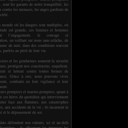
.. sont les garants de notre tranquillité, les
s contre les menaces, les anges gardiens de
ciété.
 monde où les dangers sont multiples, où
titude est grande, ces femmes et hommes
nent l’engagement, le courage et
tion, en veillant sur nous sans relâche, de
mme de nuit, dans des conditions souvent
es, parfois au péril de leur vie.
ciers et les gendarmes assurent la sécurité
rues, protègent nos concitoyens, enquêtent,
llent et luttent contre toutes formes de
uance. Grâce à eux, nous pouvons vivre
ment, confiants en leur vigilance et leur
ment.
eurs-pompiers et marins-pompiers, quant à
nt ces héros du quotidien qui interviennent
siter face aux flammes, aux catastrophes
es, aux accidents de la vie ; ils incarnent la
té et le dépassement de soi.
dats défendent nos valeurs, ici et au-delà
rontières ; ils affrontent les épreuves les