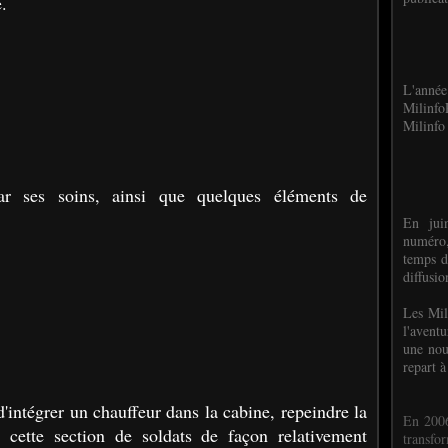
.
L'anné
Milinf
Milinfo 
par ses soins, ainsi que quelques éléments de
En jui
numéro,
temps d
diffusi
Les Mil
l'avent
une nou
repart à
 d'intégrer un chauffeur dans la cabine, repeindre la
En 2006
r cette section de soldats de façon relativement
transf