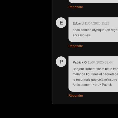
Répondre
E
Edgard
11/04/2025 15:23
beau camion atypique (en rega
accessoires
Répondre
P
Patrick G
11/04/2025 08:44
Bonjour Robert, <br /> belle tra
mélange figurines et paquetage
je reconnais que celà m'inspire p
Amicalement, <br /> Patrick
Répondre