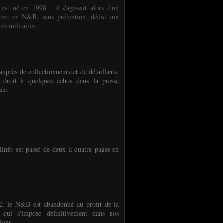
 est né en 1998 ; il s'agissait alors d'un
erso en N&B, sans prétention, dédié aux
es militaires.
auprès de collectionneurs et de détaillants,
 droit à quelques échos dans la presse
sée.
linfo est passé de deux à quatre pages en
, le N&B est abandonné au profit de la
r qui s'impose définitivement dans nos
ions.