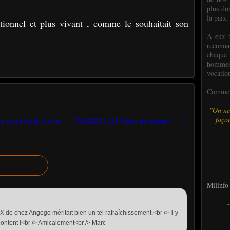
plus dur
la paix.
ionnel et plus vivant , comme le souhaitait son
À eux t
reconn
chaque
hommes,
vocatio
Comme l
"On ne
façon
Archives Milinfo : VLRA à double cabine (par Patrick Comelli et Jérôme Hadacek)
PEUGEOT 1525 "front de Verdun" (Perfex - 1/43)
Milinfo 
de chez Angego méritait bien un tel rafraîchissement.<br /> Il y
 content !<br /> Amicalement<br /> Marc