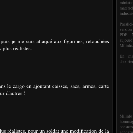
miniat
matéri
industri
P
arall
version
PDF. M
aujour
puis je me suis attaqué aux figurines, retouchées
Milinfo
 plus réalistes.
En mai
d'existe
ns le cargo en ajoutant caisses, sacs, armes, carte
our d'autres !
Milinfo
hommag
consacr
lus réalistes, pour un soldat une modification de la
gendarm