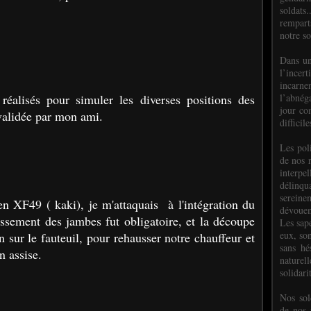
.
soldats.
rempart
notre so
Dans un
l’incer
incar
l’abnéga
 réalisés pour simuler les diverses positions des
jour co
 validée par mon ami.
difficil
Les poli
de nos 
interpe
délinq
sereine
en XF49 ( kaki), je m'attaquais à l'intégration du
dévoue
issement des jambes fut obligatoire, et la découpe
Les sap
eux, so
in sur le fauteuil, pour rehausser notre chauffeur et
sans hé
on assise.
naturell
solidari
Nos sol
de nos f