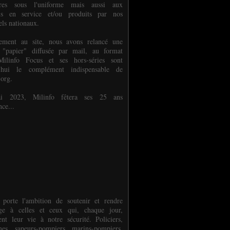
ures sous l'uniforme mais aussi aux
els en service et/ou produits par nos
els nationaux.
èlement au site, nous avons relancé une
 "papier" diffusée par mail, au format
ilinfo Focus et ses hors-séries sont
d'hui le complément indispensable de
.org.
 2023, Milinfo fêtera ses 25 ans
nce...
 porte l'ambition de soutenir et rendre
e à celles et ceux qui, chaque jour,
ent leur vie à notre sécurité. Policiers,
es, sapeurs-pompiers, marins-pompiers,