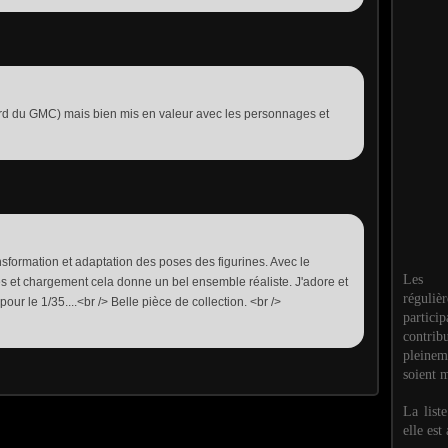
rd du GMC) mais bien mis en valeur avec les personnages et
nsformation et adaptation des poses des figurines. Avec le
Les M
s et chargement cela donne un bel ensemble réaliste. J'adore et
réguli
our le 1/35....<br /> Belle pièce de collection. <br />
partic
contri
pleinem
soient m
La list
elle est