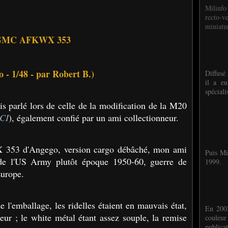
Milinfo
recto-v
miniatur
GMC AFKWX 353
 - 1/48 - par Robert B.)
Diffusé 
il a eu
spéciali
is parlé lors de celle de la modification de la M20
ICI
), également confié par un ami collectionneur.
53 d'Angego, version cargo débâché, mon ami
Puis Mi
s de l'US Army plutôt époque 1950-60, guerre de
1999.
Europe.
 l'emballage, les ridelles étaient en mauvais état,
En 2002
eur ; le white métal étant assez souple, la remise
couleu
publicat