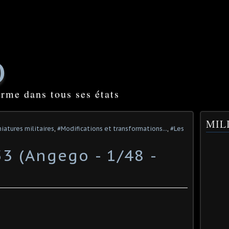
O
orme dans tous ses états
MILI
iatures militaires
,
#Modifications et transformations...
,
#Les
 (Angego - 1/48 -