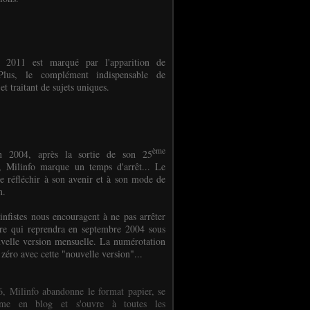
e 2011 est marqué par l'apparition de
oPlus, le complément indispensable de
et traitant de sujets uniques.
ème
n 2004, après la sortie de son 25
 Milinfo marque un temps d'arrêt... Le
e réfléchir à son avenir et à son mode de
on.
infistes nous encouragent à ne pas arrêter
ure qui reprendra en septembre 2004 sous
velle version mensuelle. La numérotation
 zéro avec cette "nouvelle version"...
, Milinfo abandonne le format papier, se
orme en blog et s'ouvre à toutes les