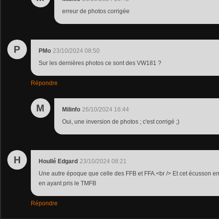
erreur de photos corrigée
P
PMo
23/10/2024 08:50
Sur les dernières photos ce sont des VW181 ?
Répondre
M
Milinfo
26/10/2024 16:44
Oui, une inversion de photos ; c'est corrigé ;)
H
Houllé Edgard
23/10/2024 08:21
Une autre époque que celle des FFB et FFA.<br /> Et cet écusson en
en ayant pris le TMFB
Répondre