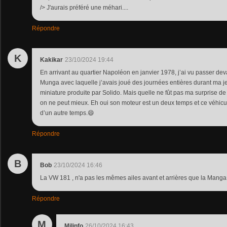
/> J'aurais préféré une méhari....
Répondre
K
Kakikar
23/10/2024 19:44
En arrivant au quartier Napoléon en janvier 1978, j’ai vu passer de
Munga avec laquelle j’avais joué des journées entières durant ma j
miniature produite par Solido. Mais quelle ne fût pas ma surprise de
on ne peut mieux. Eh oui son moteur est un deux temps et ce véhicule
d’un autre temps.😄
Répondre
B
Bob
23/10/2024 16:46
La VW 181 , n'a pas les mêmes ailes avant et arrières que la Manga
Répondre
M
Milinfo
26/10/2024 16:43