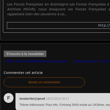
Les Forces Françaises en Allemagne Les Forces Françaises à 
Archives Milinfo, nous évoquons les Forces Françaises 
rappellera bien des souvenirs à ce...
http:/
S'inscrire à la newsletter
1939 - 2024 : le BMPM fête ses 85 ans (par Daniel Baldjian)
Commenter cet article
Ajouter un commentaire
F
fanaberliet@gmail
18/11/2024 20:17
Thème intéressant. Pour info, l'Unimog S404 existe au 1/43ème, mais