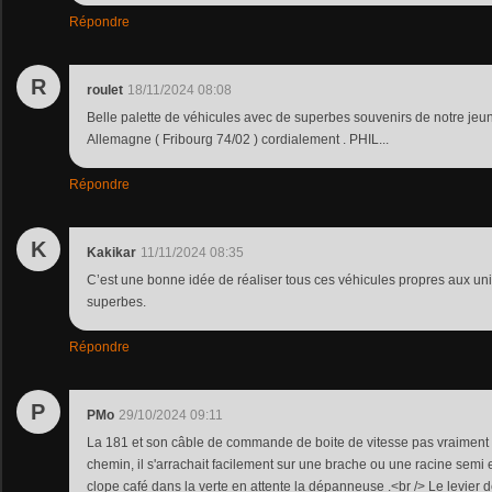
Répondre
R
roulet
18/11/2024 08:08
Belle palette de véhicules avec de superbes souvenirs de notre jeu
Allemagne ( Fribourg 74/02 ) cordialement . PHIL...
Répondre
K
Kakikar
11/11/2024 08:35
C’est une bonne idée de réaliser tous ces véhicules propres aux unit
superbes.
Répondre
P
PMo
29/10/2024 09:11
La 181 et son câble de commande de boite de vitesse pas vraiment p
chemin, il s'arrachait facilement sur une brache ou une racine semi e
clope café dans la verte en attente la dépanneuse .<br /> Le levier 