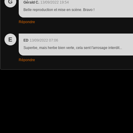
G
Gérald C.
13/09/2022 19:54
Belle reproduction et mise en scène. Bravo !
Répondre
E
ED
13/09/2022 07:06
Superbe, mais herbe bien verte, cela sent l'arrosage interdit...
Répondre