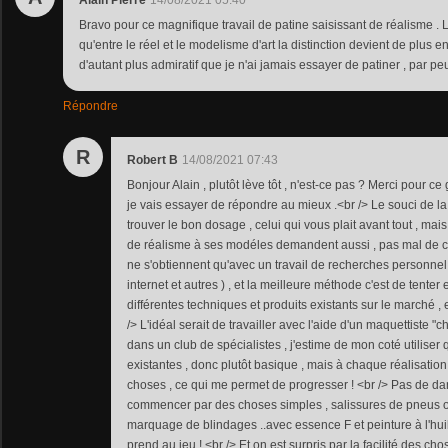
Alain Pierre
14/08/2021 05:40
Bravo pour ce magnifique travail de patine saisissant de réalisme .
qu'entre le réel et le modelisme d'art la distinction devient de plus en
d'autant plus admiratif que je n'ai jamais essayer de patiner , par pe
Répondre
R
Robert B
14/08/2021 07:43
Bonjour Alain , plutôt lève tôt , n'est-ce pas ? Merci pour c
je vais essayer de répondre au mieux .<br /> Le souci de la
trouver le bon dosage , celui qui vous plait avant tout , m
de réalisme à ses modéles demandent aussi , pas mal de co
ne s'obtiennent qu'avec un travail de recherches personnel , 
internet et autres ) , et la meilleure méthode c'est de tente
différentes techniques et produits existants sur le marché , 
/> L'idéal serait de travailler avec l'aide d'un maquettiste "
dans un club de spécialistes , j'estime de mon coté utilise
existantes , donc plutôt basique , mais à chaque réalisation 
choses , ce qui me permet de progresser ! <br /> Pas de dange
commencer par des choses simples , salissures de pneus ou
marquage de blindages ..avec essence F et peinture à l'huil
prend au jeu ! <br /> Et on est surpris par la facilité des chos