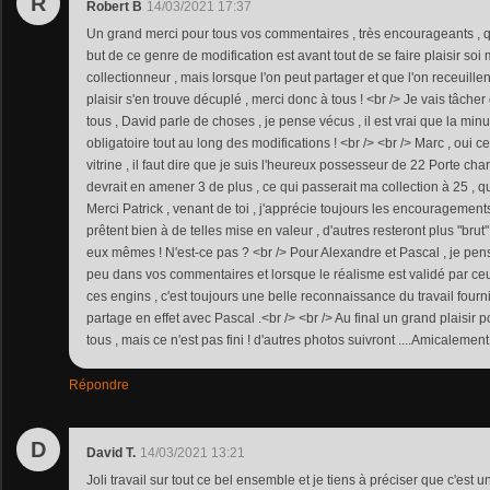
R
Robert B
14/03/2021 17:37
Un grand merci pour tous vos commentaires , très encourageants , q
but de ce genre de modification est avant tout de se faire plaisir so
collectionneur , mais lorsque l'on peut partager et que l'on receuille
plaisir s'en trouve décuplé , merci donc à tous ! <br /> Je vais tâch
tous , David parle de choses , je pense vécus , il est vrai que la minut
obligatoire tout au long des modifications ! <br /> <br /> Marc , oui c
vitrine , il faut dire que je suis l'heureux possesseur de 22 Porte cha
devrait en amener 3 de plus , ce qui passerait ma collection à 25 , qu
Merci Patrick , venant de toi , j'apprécie toujours les encouragement
prêtent bien à de telles mise en valeur , d'autres resteront plus "brut"
eux mêmes ! N'est-ce pas ? <br /> Pour Alexandre et Pascal , je pen
peu dans vos commentaires et lorsque le réalisme est validé par ce
ces engins , c'est toujours une belle reconnaissance du travail fourn
partage en effet avec Pascal .<br /> <br /> Au final un grand plaisir 
tous , mais ce n'est pas fini ! d'autres photos suivront ....Amicalement
Répondre
D
David T.
14/03/2021 13:21
Joli travail sur tout ce bel ensemble et je tiens à préciser que c'est u