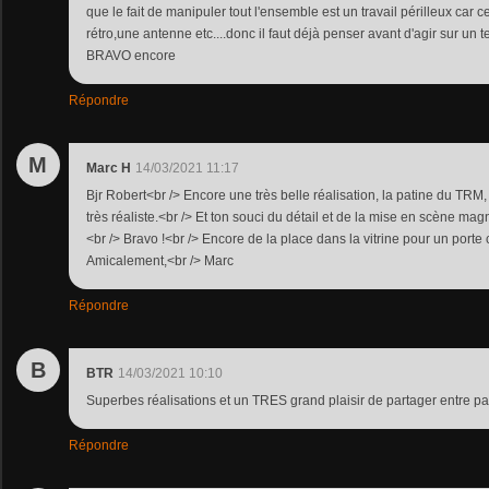
que le fait de manipuler tout l'ensemble est un travail périlleux car c
rétro,une antenne etc....donc il faut déjà penser avant d'agir sur un 
BRAVO encore
Répondre
M
Marc H
14/03/2021 11:17
Bjr Robert<br /> Encore une très belle réalisation, la patine du TRM
très réaliste.<br /> Et ton souci du détail et de la mise en scène mag
<br /> Bravo !<br /> Encore de la place dans la vitrine pour un port
Amicalement,<br /> Marc
Répondre
B
BTR
14/03/2021 10:10
Superbes réalisations et un TRES grand plaisir de partager entre pa
Répondre