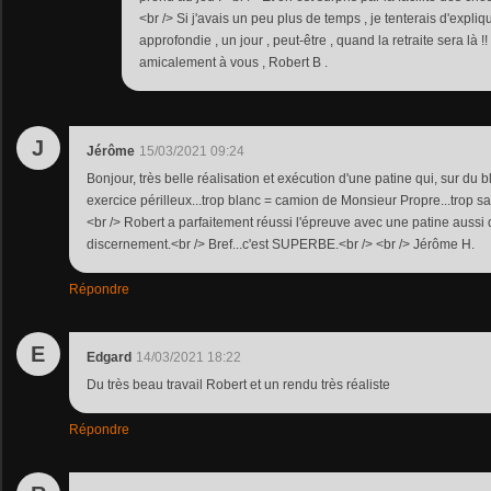
<br /> Si j'avais un peu plus de temps , je tenterais d'expli
approfondie , un jour , peut-être , quand la retraite sera là 
amicalement à vous , Robert B .
J
Jérôme
15/03/2021 09:24
Bonjour, très belle réalisation et exécution d'une patine qui, sur du 
exercice périlleux...trop blanc = camion de Monsieur Propre...trop s
<br /> Robert a parfaitement réussi l'épreuve avec une patine aussi
discernement.<br /> Bref...c'est SUPERBE.<br /> <br /> Jérôme H.
Répondre
E
Edgard
14/03/2021 18:22
Du très beau travail Robert et un rendu très réaliste
Répondre