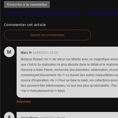
S'inscrire à la newsletter
SOFINS 2021 : ARQUUS a présenté l'évolution de sa gamme
Commenter cet article
Ajouter un commentaire
M
Marc H
14/08/2021 10:03
Bonjour Robert,<br /> de retour sur Milinfo avec ce magnifique ense
que c'est ici ta réalisation la plus aboutie dans le détail et le réalism
réponse à Alain Pierre, recherche documentaire, observation, et puis 
commençant doucement.<br /> Le travail des autres maquettistes es
source d'inspiration.<br /> Pour se faire la main, les collections pres
fan) peuvent être intéressantes, vu leur prix plus qu'abordable : Pas 
!<br /> Amicalement<br /> Marc
Répondre
A