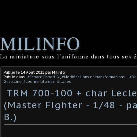
MILINFO
La miniature sous l'uniforme dans tous ses é
Publié le
14 Août 2021
par Milinfo
Publié dans :
#Espace Robert B.
,
#Modifications et transformations...
,
#Dos
Gaso.Line
,
#Les miniatures militaires
​ TRM 700-100 + char Lecl
(Master Fighter - 1/48 - p
B.) ​