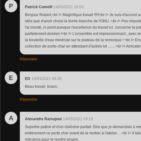
P
Patrick Comelli
14/03/2021 10:03
Bonjour Robert,<br /> Magnifique travail !!!!!<br /> Je suis d'accord a
idée que d'avoir choisi la livrée blanche de l'ONU .<br /> Peu importe
l'ai monté, ni peint puisque l'excellence du travail ici, concerne la pat
parfaitement dosées !<br /> L'ensemble est impressionnant , avec les
la bouteille d'eau minérale sur le plateau de la remorque ! <br /> E
collection de porte-char en attendant d'autres lol ........<br /> Amical
Répondre
E
ED
14/03/2021 09:36
Beau travail, bravo.
Répondre
A
Alexandre Ramajout
14/03/2021 09:19
Superbe patine et d'un réalisme parfait. Dire que je demandais à 
entièrement ce porte char avant de le rentrer à l'atelier.....<br /> Il fal
mécanos pour le rendre propre.