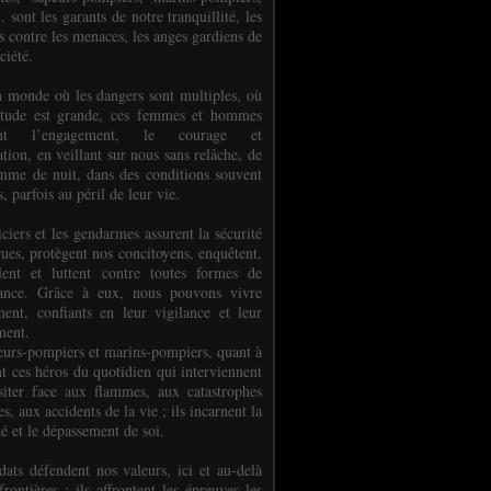
.. sont les garants de notre tranquillité, les
s contre les menaces, les anges gardiens de
ciété.
 monde où les dangers sont multiples, où
titude est grande, ces femmes et hommes
nent l’engagement, le courage et
tion, en veillant sur nous sans relâche, de
mme de nuit, dans des conditions souvent
es, parfois au péril de leur vie.
ciers et les gendarmes assurent la sécurité
rues, protègent nos concitoyens, enquêtent,
llent et luttent contre toutes formes de
uance. Grâce à eux, nous pouvons vivre
ment, confiants en leur vigilance et leur
ment.
eurs-pompiers et marins-pompiers, quant à
nt ces héros du quotidien qui interviennent
siter face aux flammes, aux catastrophes
es, aux accidents de la vie ; ils incarnent la
té et le dépassement de soi.
dats défendent nos valeurs, ici et au-delà
rontières ; ils affrontent les épreuves les