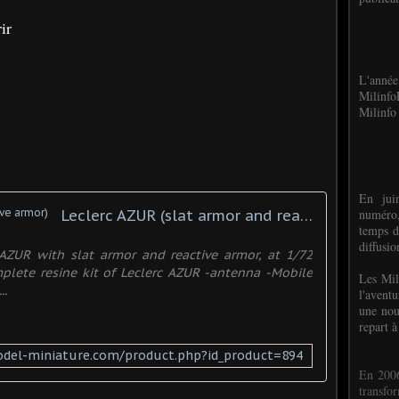
ir
L'anné
Milinf
Milinfo 
En jui
numéro,
Leclerc AZUR (slat armor and reactive armor)
temps d
diffusi
 AZUR with slat armor and reactive armor, at 1/72
omplete resine kit of Leclerc AZUR -antenna -Mobile
Les Mil
..
l'avent
une nou
repart à
del-miniature.com/product.php?id_product=894
En 2006
transf