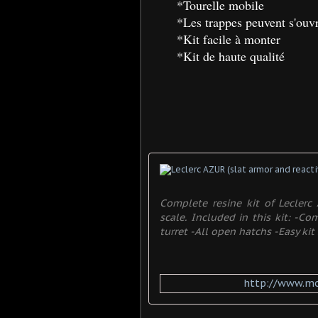
*Tourelle mobile
*Les trappes peuvent s'ouvr
*Kit facile à monter
*Kit de haute qualité
Complete resine kit of Leclerc
scale. Included in this kit: -C
turret -All open hatchs -Easy kit .
http://www.mo