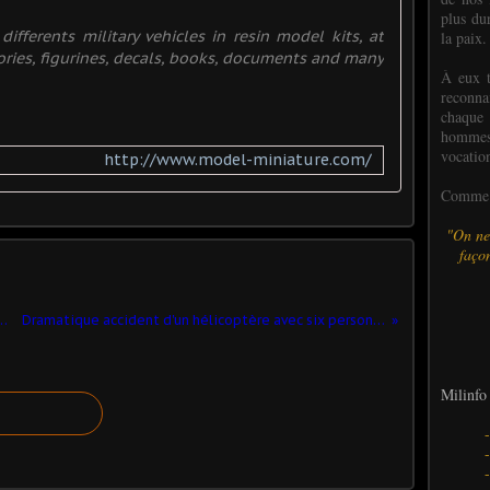
plus dur
ifferents military vehicles in resin model kits, at
la paix.
sories, figurines, decals, books, documents and many
À eux t
reconn
chaque
hommes,
vocatio
http://www.model-miniature.com/
Comme l
"On ne
façon
S 13000 du BMPM (Alerte - 1/43)
Dramatique accident d'un hélicoptère avec six personnes à bord en Savoi
Milinfo 