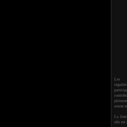
Les M
réguli
partic
contri
pleinem
soient m
La list
elle est