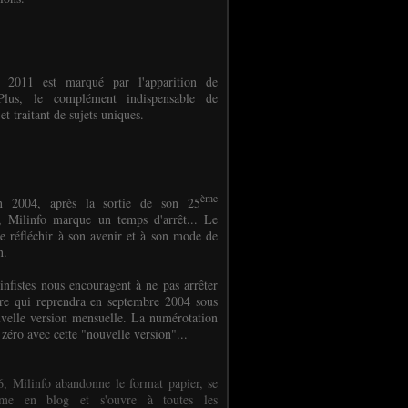
e 2011 est marqué par l'apparition de
oPlus, le complément indispensable de
et traitant de sujets uniques.
ème
n 2004, après la sortie de son 25
 Milinfo marque un temps d'arrêt... Le
e réfléchir à son avenir et à son mode de
on.
infistes nous encouragent à ne pas arrêter
ure qui reprendra en septembre 2004 sous
velle version mensuelle. La numérotation
 zéro avec cette "nouvelle version"...
, Milinfo abandonne le format papier, se
orme en blog et s'ouvre à toutes les