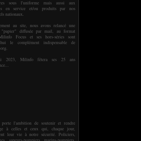
ures sous l'uniforme mais aussi aux
els en service et/ou produits par nos
els nationaux.
èlement au site, nous avons relancé une
 "papier" diffusée par mail, au format
ilinfo Focus et ses hors-séries sont
d'hui le complément indispensable de
.org.
 2023, Milinfo fêtera ses 25 ans
nce...
 porte l'ambition de soutenir et rendre
e à celles et ceux qui, chaque jour,
ent leur vie à notre sécurité. Policiers,
es, sapeurs-pompiers, marins-pompiers,