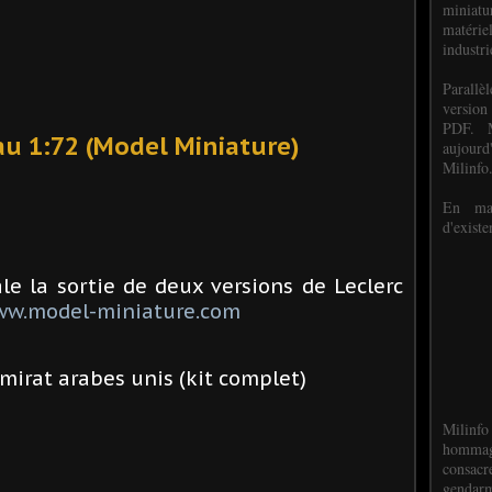
miniat
matéri
industri
P
arall
version
PDF. M
au 1:72 (Model Miniature)
aujour
Milinfo
En mai
d'existe
e la sortie de deux versions de Leclerc
w.model-miniature.com
Emirat arabes unis (kit complet)
Milinfo
hommag
consacr
gendarm