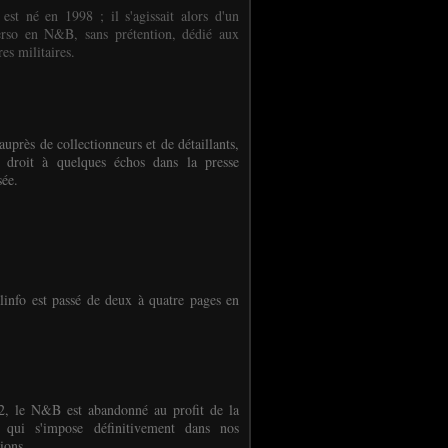
 est né en 1998 ; il s'agissait alors d'un
erso en N&B, sans prétention, dédié aux
es militaires.
auprès de collectionneurs et de détaillants,
 droit à quelques échos dans la presse
sée.
linfo est passé de deux à quatre pages en
, le N&B est abandonné au profit de la
r qui s'impose définitivement dans nos
ions.