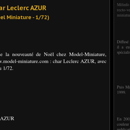
Milinfo
ar Leclerc AZUR
recto-v
miniatur
el Miniature - 1/72)
Diffusé 
il a eu
spéciali
e la nouveauté de Noël chez Model-Miniature,
ww.model-miniature.com : char Leclerc AZUR, avec
u 1/72.
Puis Mi
1999.
rc AZUR
En 2002
couleu
publicat