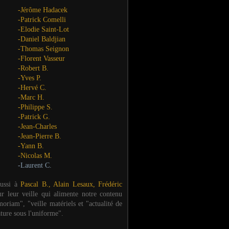
-Jérôme Hadacek
-Patrick Comelli
-Elodie Saint-Lot
-Daniel Baldjian
-Thomas Seignon
-Florent Vasseur
-Robert B.
-Yves P.
-Hervé C.
-Marc H.
-Philippe S.
-Patrick G.
-Jean-Charles
-Jean-Pierre B.
-Yann B.
-Nicolas M.
-Laurent C.
aussi à
Pascal B., Alain Lesaux, Frédéric
ur leur veille qui alimente notre contenu
oriam", "veille matériels et "actualité de
ature sous l'uniforme".