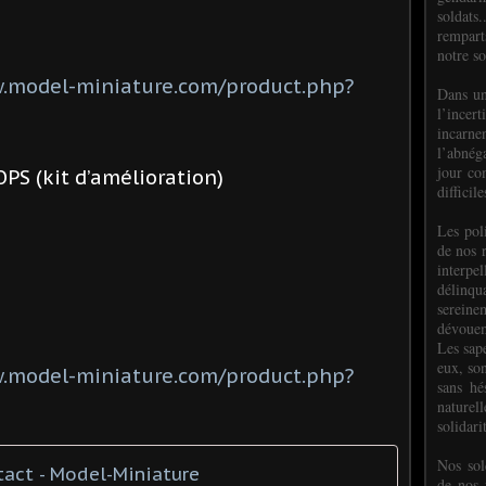
soldats.
rempart
notre so
.model-miniature.com/product.php?
Dans un
l’incer
incar
l’abnéga
jour co
OPS (kit d’amélioration)
difficil
Les poli
de nos 
interpe
délinq
sereine
dévoue
Les sap
eux, so
.model-miniature.com/product.php?
sans hé
naturell
solidari
Nos sol
tact - Model-Miniature
de nos f