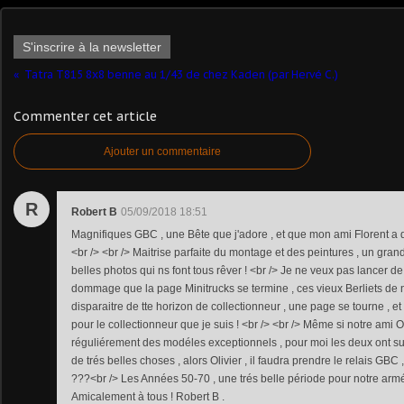
S'inscrire à la newsletter
Tatra T815 8x8 benne au 1/43 de chez Kaden (par Hervé C.)
Commenter cet article
Ajouter un commentaire
R
Robert B
05/09/2018 18:51
Magnifiques GBC , une Bête que j'adore , et que mon ami Florent a 
<br /> <br /> Maitrise parfaite du montage et des peintures , un gran
belles photos qui ns font tous rêver ! <br /> Je ne veux pas lancer d
dommage que la page Minitrucks se termine , ces vieux Berliets de
disparaitre de tte horizon de collectionneur , une page se tourne , et 
pour le collectionneur que je suis ! <br /> <br /> Même si notre ami O
réguliérement des modéles exceptionnels , pour moi les deux ont su 
de trés belles choses , alors Olivier , il faudra prendre le relais GBC 
???<br /> Les Années 50-70 , une trés belle période pour notre armée
Amicalement à tous ! Robert B .