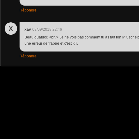
Répondre
X
xav
03/09/2018 22:46
Beau quatuor. <br /> Je ne vois pas comment tu as fait ton MK schelte
une erreur de frappe et c'est KT.
Répondre