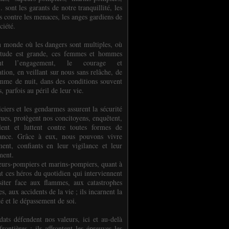
.. sont les garants de notre tranquillité, les
s contre les menaces, les anges gardiens de
ciété.
 monde où les dangers sont multiples, où
titude est grande, ces femmes et hommes
nent l’engagement, le courage et
tion, en veillant sur nous sans relâche, de
mme de nuit, dans des conditions souvent
es, parfois au péril de leur vie.
ciers et les gendarmes assurent la sécurité
rues, protègent nos concitoyens, enquêtent,
llent et luttent contre toutes formes de
uance. Grâce à eux, nous pouvons vivre
ment, confiants en leur vigilance et leur
ment.
eurs-pompiers et marins-pompiers, quant à
nt ces héros du quotidien qui interviennent
siter face aux flammes, aux catastrophes
es, aux accidents de la vie ; ils incarnent la
té et le dépassement de soi.
dats défendent nos valeurs, ici et au-delà
rontières ; ils affrontent les épreuves les