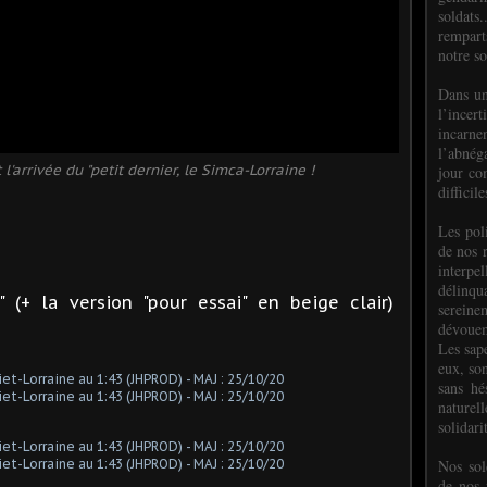
soldats.
rempart
notre so
Dans un
l’incer
incar
l’abnéga
 l'arrivée du "petit dernier, le Simca-Lorraine !
jour co
difficil
Les poli
de nos 
interpe
délinq
" (+ la version "pour essai" en beige clair)
sereine
dévoue
Les sap
eux, so
sans hé
naturell
solidari
Nos sol
de nos f