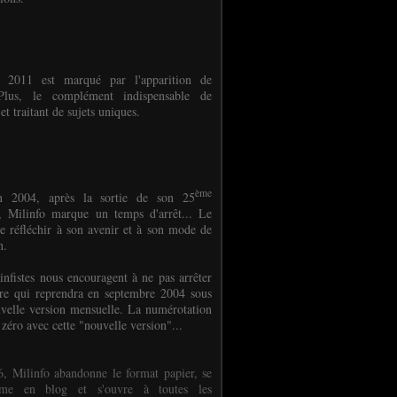
e 2011 est marqué par l'apparition de
oPlus, le complément indispensable de
et traitant de sujets uniques.
ème
n 2004, après la sortie de son 25
 Milinfo marque un temps d'arrêt... Le
e réfléchir à son avenir et à son mode de
on.
infistes nous encouragent à ne pas arrêter
ure qui reprendra en septembre 2004 sous
velle version mensuelle. La numérotation
 zéro avec cette "nouvelle version"...
, Milinfo abandonne le format papier, se
orme en blog et s'ouvre à toutes les