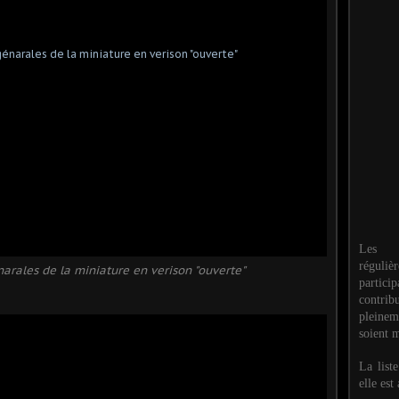
Les M
réguli
arales de la miniature en verison "ouverte"
partic
contri
pleinem
soient m
La list
elle est