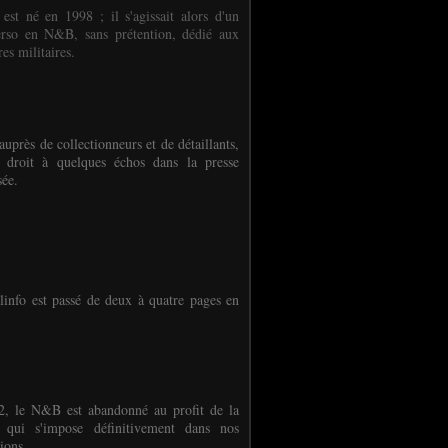
 est né en 1998 ; il s'agissait alors d'un
erso en N&B, sans prétention, dédié aux
es militaires.
auprès de collectionneurs et de détaillants,
 droit à quelques échos dans la presse
sée.
linfo est passé de deux à quatre pages en
, le N&B est abandonné au profit de la
r qui s'impose définitivement dans nos
ions.