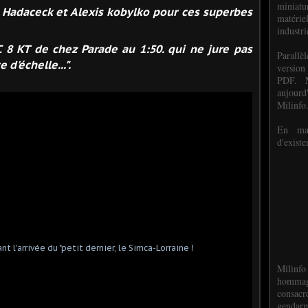
miniat
 Hadaceck et Alexis kobylko pour ces superbes
matéri
industri
BC 8 KT de chez Parade au 1:50. qui ne jure pas
P
arall
 d'échelle...".
version
PDF. M
aujour
Milinfo
En mai
d'existe
Milinfo
hommag
consacr
gendarm