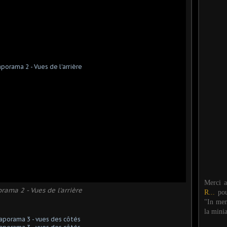
Merci 
rama 2 - Vues de l'arrière
R...
po
"In mem
la mini