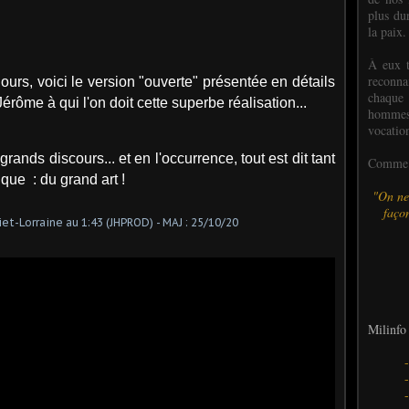
plus dur
la paix.
À eux t
reconn
rs, voici le version "ouverte" présentée en détails
chaque
rôme à qui l'on doit cette superbe réalisation...
hommes,
vocatio
ands discours... et en l'occurrence, tout est dit tant
Comme l
ique : du grand art !
"On ne
façon
Milinfo 