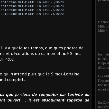
L'anné
Milinf
Milinfo 
 il y a quelques temps, quelques photos de
ons et décorations du camion blindé Simca-
En jui
numéro,
 JHPROD.
temps d
diffusi
e qui n'attend plus que le Simca-Lorraine
Les Mil
and complet...
l'avent
une nou
repart à
os que je viens de compléter par l'arrivée du
ement ouvert : il est absolument superbe de
En 2006
transf