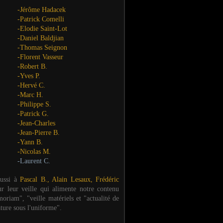
-Jérôme Hadacek
-Patrick Comelli
-Elodie Saint-Lot
-Daniel Baldjian
-Thomas Seignon
-Florent Vasseur
-Robert B.
-Yves P.
-Hervé C.
-Marc H.
-Philippe S.
-Patrick G.
-Jean-Charles
-Jean-Pierre B.
-Yann B.
-Nicolas M.
-Laurent C.
aussi à
Pascal B., Alain Lesaux, Frédéric
ur leur veille qui alimente notre contenu
oriam", "veille matériels et "actualité de
ature sous l'uniforme".