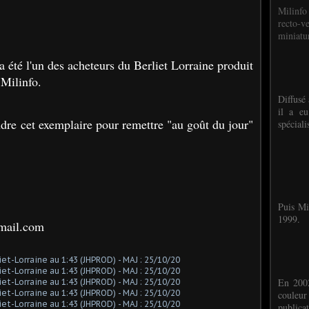
Milinfo
recto-v
miniatur
 été l'un des acheteurs du Berliet Lorraine produit
Milinfo.
Diffusé 
il a eu
ndre cet exemplaire pour remettre "au goût du jour"
spéciali
Puis Mi
1999.
tmail.com
En 2002
couleu
publicat