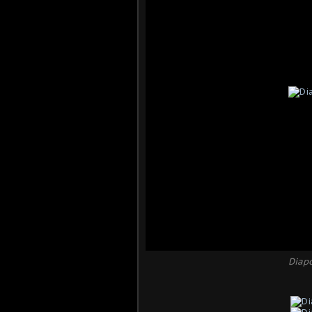
Diapo