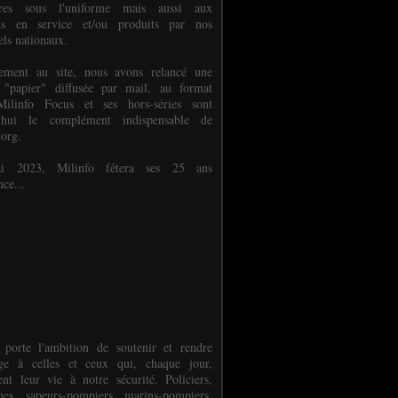
ures sous l'uniforme mais aussi aux
els en service et/ou produits par nos
els nationaux.
èlement au site, nous avons relancé une
 "papier" diffusée par mail, au format
ilinfo Focus et ses hors-séries sont
d'hui le complément indispensable de
.org.
 2023, Milinfo fêtera ses 25 ans
nce...
 porte l'ambition de soutenir et rendre
e à celles et ceux qui, chaque jour,
ent leur vie à notre sécurité. Policiers,
es, sapeurs-pompiers, marins-pompiers,