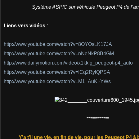
Système ASPIC sur véhicule Peugeot P4 de l’arm
Liens vers vidéos :
http://www.youtube.com/watch?v=8OYOsLK17JA
http://www.youtube.com/watch?v=nNeNkP8B4GM
http://www.dailymotion.com/video/x1kklg_peugeot-p4_auto
http://www.youtube.com/watch?v=ICq2RylQPSA
http://www.youtube.com/watch?v=M1_AuKl-YWs
************
Y'a t'il une vie, en fin de vie, pour les Peugeot P4 à