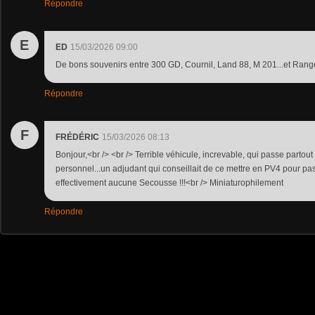
Répondre
E
ED
15/03/2026 09:00
De bons souvenirs entre 300 GD, Cournil, Land 88, M 201...et Ran
Répondre
F
FRÉDÉRIC
15/03/2026 08:13
Bonjour,<br /> <br /> Terrible véhicule, increvable, qui passe partou
personnel...un adjudant qui conseillait de ce mettre en PV4 pour passe
effectivement aucune Secousse !!!<br /> Miniaturophilement
Répondre