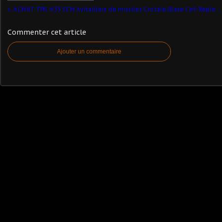
ACMAT TPK 4.35 SCM Avitailleur de missiles Crotale (Base Cef-Replex - 1/50 - par Patrick Comelli)​
Commenter cet article
Ajouter un commentaire