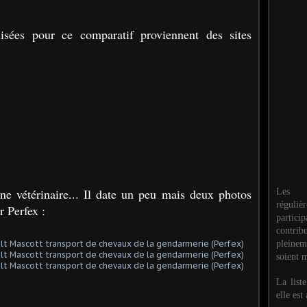
lisées pour ce comparatif proviennent des sites
e vétérinaire... Il date un peu mais deux photos
Les M
réguli
r Perfex :
partic
contri
pleinem
soient m
La list
elle est