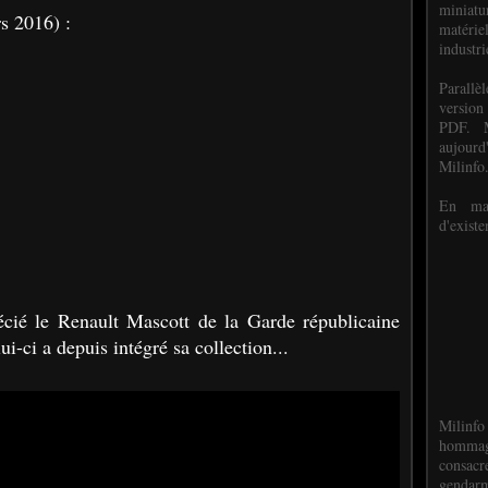
miniat
s 2016) :
matéri
industri
P
arall
version
PDF. M
aujour
Milinfo
En mai
d'existe
cié le Renault Mascott de la Garde républicaine
i-ci a depuis intégré sa collection...
Milinfo
hommag
consacr
gendarm