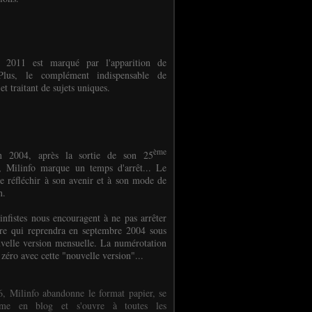
e 2011 est marqué par l'apparition de
oPlus, le complément indispensable de
et traitant de sujets uniques.
ème
n 2004, après la sortie de son 25
 Milinfo marque un temps d'arrêt... Le
e réfléchir à son avenir et à son mode de
on.
infistes nous encouragent à ne pas arrêter
ure qui reprendra en septembre 2004 sous
velle version mensuelle. La numérotation
 zéro avec cette "nouvelle version"...
, Milinfo abandonne le format papier, se
orme en blog et s'ouvre à toutes les