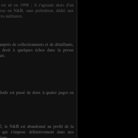
 est né en 1998 ; il s'agissait alors d'un
erso en N&B, sans prétention, dédié aux
es militaires.
auprès de collectionneurs et de détaillants,
 droit à quelques échos dans la presse
sée.
linfo est passé de deux à quatre pages en
, le N&B est abandonné au profit de la
r qui s'impose définitivement dans nos
ions.