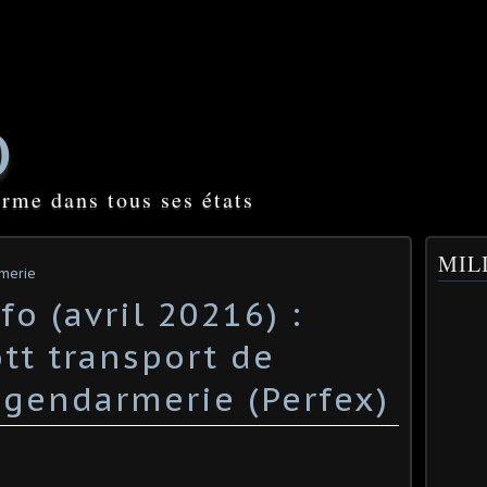
O
orme dans tous ses états
MILI
rmerie
fo (avril 20216) :
tt transport de
 gendarmerie (Perfex)