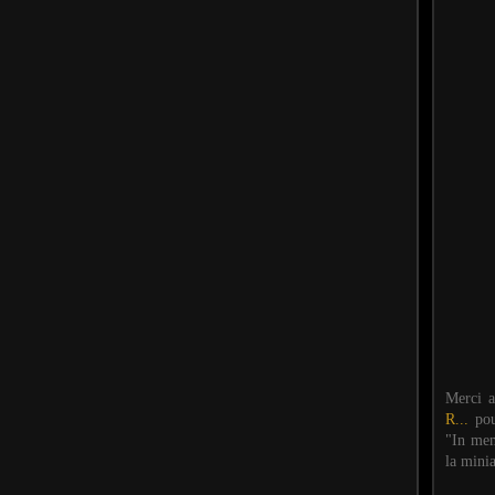
Merci 
R...
po
"In mem
la mini