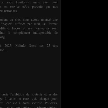
ures sous l'uniforme mais aussi aux
els en service et/ou produits par nos
els nationaux.
èlement au site, nous avons relancé une
 "papier" diffusée par mail, au format
ilinfo Focus et ses hors-séries sont
d'hui le complément indispensable de
.org.
 2023, Milinfo fêtera ses 25 ans
nce...
 porte l'ambition de soutenir et rendre
e à celles et ceux qui, chaque jour,
ent leur vie à notre sécurité. Policiers,
es, sapeurs-pompiers, marins-pompiers,