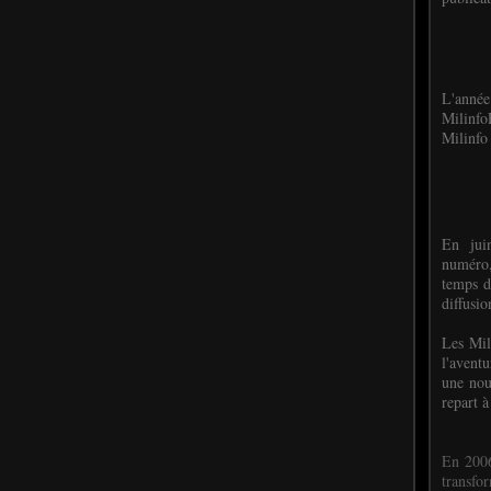
L'anné
Milinf
Milinfo 
En jui
numéro,
temps d
diffusi
Les Mil
l'avent
une nou
repart à
En 2006
transf