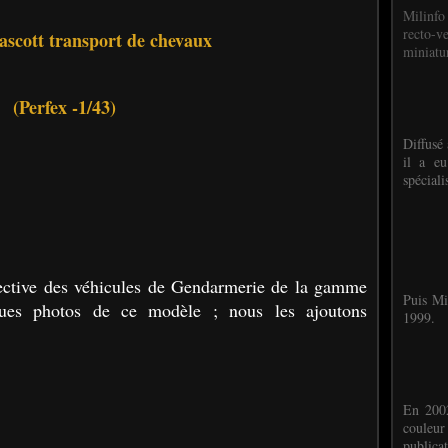
Milinfo
recto-v
scott transport de chevaux
miniatur
(Perfex -1/43)
Diffusé 
il a eu
spéciali
spective des véhicules de Gendarmerie de la gamme
Puis Mi
ques photos de ce modèle ; nous les ajoutons
1999.
En 2002
couleu
publicat