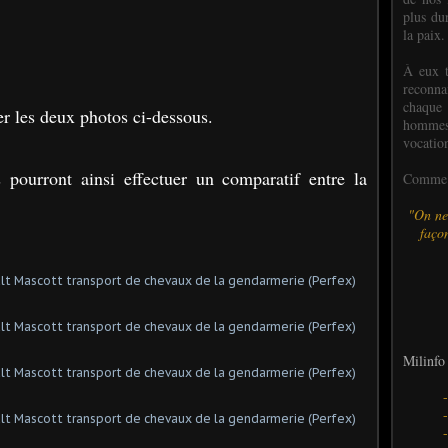
plus dur
la paix.
À eux t
reconn
chaque
er les deux photos ci-dessous.
hommes,
vocatio
 pourront ainsi effectuer un comparatif entre la
Comme l
"On ne
façon
Milinfo 