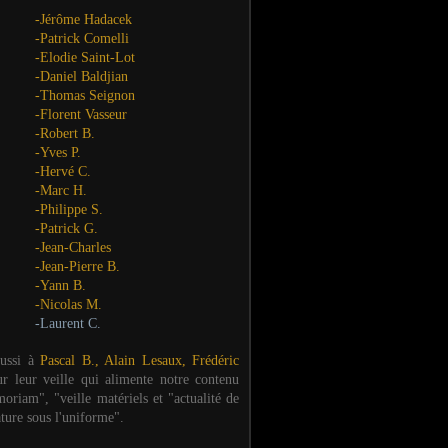
-Jérôme Hadacek
-Patrick Comelli
-Elodie Saint-Lot
-Daniel Baldjian
-Thomas Seignon
-Florent Vasseur
-Robert B.
-Yves P.
-Hervé C.
-Marc H.
-Philippe S.
-Patrick G.
-Jean-Charles
-Jean-Pierre B.
-Yann B.
-Nicolas M.
-Laurent C.
aussi à
Pascal B., Alain Lesaux, Frédéric
ur leur veille qui alimente notre contenu
oriam", "veille matériels et "actualité de
ature sous l'uniforme".