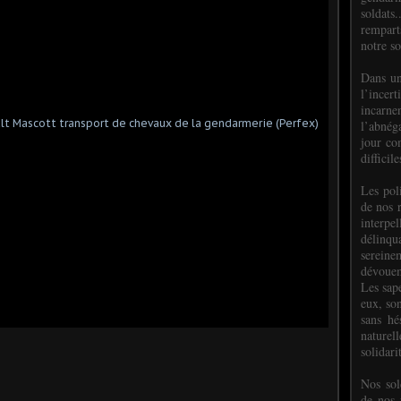
soldats.
rempart
notre so
Dans un
l’incer
incar
l’abnéga
jour co
difficil
Les poli
de nos 
interpe
délinq
sereine
dévoue
Les sap
eux, so
sans hé
naturell
solidari
Nos sol
de nos f