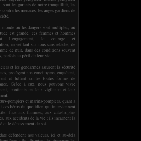
.. sont les garants de notre tranquillité, les
s contre les menaces, les anges gardiens de
ciété.
 monde où les dangers sont multiples, où
titude est grande, ces femmes et hommes
nent l’engagement, le courage et
tion, en veillant sur nous sans relâche, de
mme de nuit, dans des conditions souvent
es, parfois au péril de leur vie.
ciers et les gendarmes assurent la sécurité
rues, protègent nos concitoyens, enquêtent,
llent et luttent contre toutes formes de
uance. Grâce à eux, nous pouvons vivre
ment, confiants en leur vigilance et leur
ment.
eurs-pompiers et marins-pompiers, quant à
nt ces héros du quotidien qui interviennent
siter face aux flammes, aux catastrophes
es, aux accidents de la vie ; ils incarnent la
té et le dépassement de soi.
dats défendent nos valeurs, ici et au-delà
rontières ; ils affrontent les épreuves les